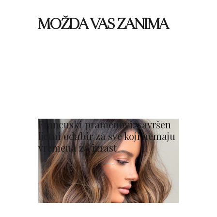
MOŽDA VAS ZANIMA
Francuski pramenovi: savršen
ljetni odabir za sve koji nemaju
vremena za izrast