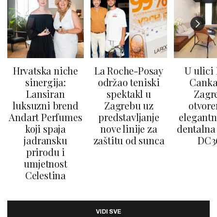
Hrvatska niche
La Roche-Posay
U ulici
sinergija:
održao teniski
Canka
Lansiran
spektakl u
Zagr
luksuzni brend
Zagrebu uz
otvore
Andart Perfumes
predstavljanje
elegantn
koji spaja
nove linije za
dentalna 
jadransku
zaštitu od sunca
DC3
prirodu i
umjetnost
Celestina
VIDI SVE