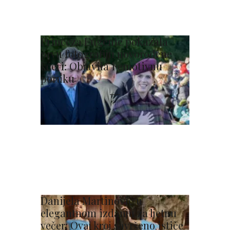
Princeza Eugenie pokazala
prvu fotografiju novorođene
kćeri: Objavila i emotivnu
poruku
Danijela Martinović u
elegantnom izdanju za ljetnu
večer: Ovaj kroj savršeno ističe