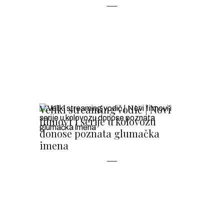
Veliki streaming vodič | Novi
filmovi i serije u kolovozu
donose poznata glumačka
imena