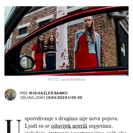
FOTO: Launchmetrics
PIŠE
IRIS HAZLER ŠANKO
OBJAVLJENO
15/04/2026
U
09:00
U
spoređivanje s drugima nije nova pojava.
Ljudi su se
oduvijek mjerili
uspjesima,