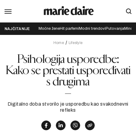
Moćne žene
Hit parfemi
Modni trendovi
Putovanja
Mindfu
NAJČITANIJE
Home
Lifestyle
Psihologija usporedbe:
Kako se prestati uspoređivati
s drugima
Digitalno doba stvorilo je usporedbu kao svakodnevni
refleks