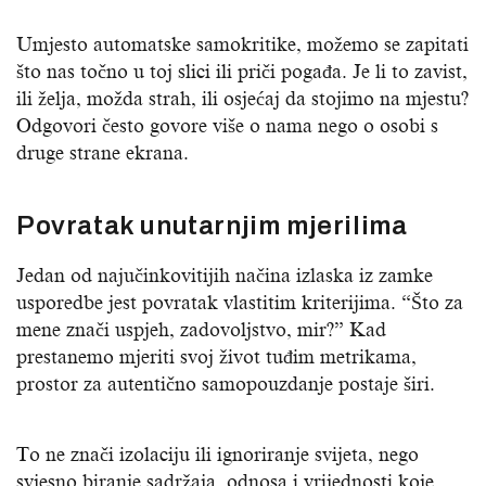
Umjesto automatske samokritike, možemo se zapitati
što nas točno u toj slici ili priči pogađa. Je li to zavist,
ili želja, možda strah, ili osjećaj da stojimo na mjestu?
Odgovori često govore više o nama nego o osobi s
druge strane ekrana.
Povratak unutarnjim mjerilima
Jedan od najučinkovitijih načina izlaska iz zamke
usporedbe jest povratak vlastitim kriterijima. “Što za
mene znači uspjeh, zadovoljstvo, mir?” Kad
prestanemo mjeriti svoj život tuđim metrikama,
prostor za autentično samopouzdanje postaje širi.
To ne znači izolaciju ili ignoriranje svijeta, nego
svjesno biranje sadržaja, odnosa i vrijednosti koje