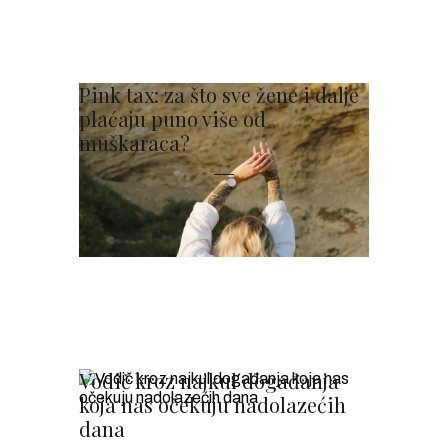
Pink tax: za što sve žene i dalje
plaćaju puno više od
muškaraca?
Vodič kroz najkul događanja
koja nas očekuju nadolazećih
dana