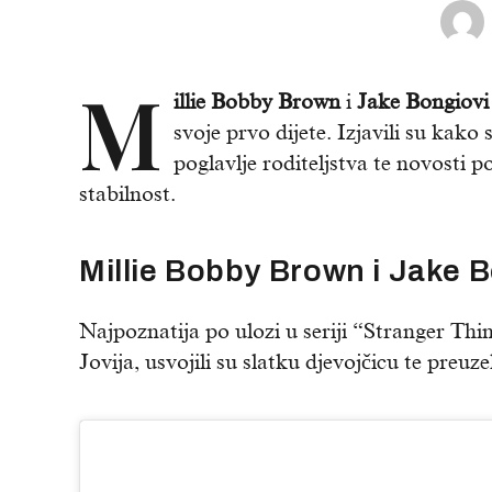
M
illie Bobby Brown
i
Jake Bongiovi
svoje prvo dijete. Izjavili su kak
poglavlje roditeljstva te novosti po
stabilnost.
Millie Bobby Brown i Jake Bo
Najpoznatija po ulozi u seriji “Stranger Th
Jovija, usvojili su slatku djevojčicu te preu