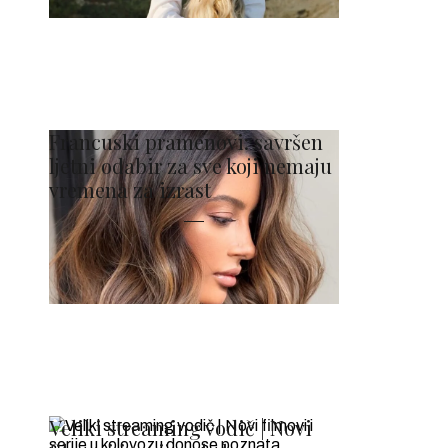
Francuski pramenovi: savršen
ljetni odabir za sve koji nemaju
vremena za izrast
Veliki streaming vodič | Novi