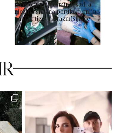
najosobniju pjesmu dosad, a
njezina snažna poruka o online
nasilju tjera na razmišljanje
HR