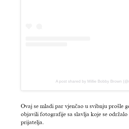
A post shared by Millie Bobby Brown (@
Ovaj se mladi par vjenčao u svibnju prošle go
objavili fotografije sa slavlja koje se održalo u
prijatelja.