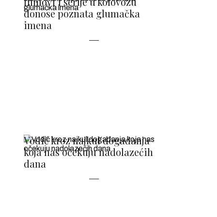
filmovi i serije u kolovozu
donose poznata glumačka
imena
Vodič kroz najkul događanja
koja nas očekuju nadolazećih
dana