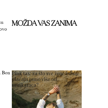
MOŽDA VAS ZANIMA
su
novo
n Bon
Pink tax: za što sve žene i dalje
plaćaju puno više od
muškaraca?