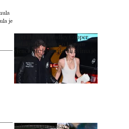
knula
ula je
Gigi Hadid i Bradley Cooper
potaknuli glasine o tajnom
vjenčanju: Jedan detalj svima je
zapeo za oko
Baby Lasagna objavio