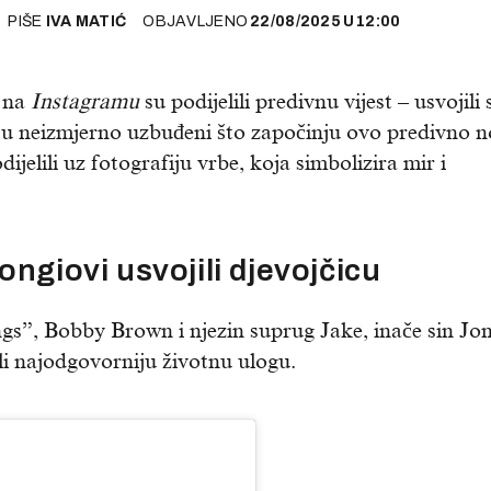
PIŠE
IVA MATIĆ
OBJAVLJENO
22/08/2025
U
12:00
na
Instagramu
su podijelili predivnu vijest – usvojili 
o su neizmjerno uzbuđeni što započinju ovo predivno 
dijelili uz fotografiju vrbe, koja simbolizira mir i
ngiovi usvojili djevojčicu
ings”, Bobby Brown i njezin suprug Jake, inače sin Jo
zeli najodgovorniju životnu ulogu.