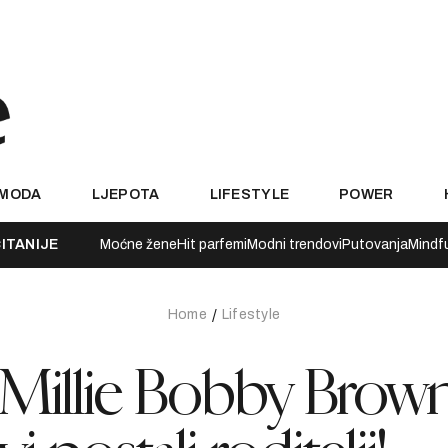
MODA
LJEPOTA
LIFESTYLE
POWER
ITANIJE
Moćne žene
Hit parfemi
Modni trendovi
Putovanja
Mindf
Home
Lifestyle
: Millie Bobby Brown