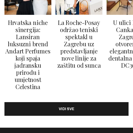
Hrvatska niche
La Roche-Posay
U ulici
sinergija:
održao teniski
Canka
Lansiran
spektakl u
Zagr
luksuzni brend
Zagrebu uz
otvore
Andart Perfumes
predstavljanje
elegantn
koji spaja
nove linije za
dentalna 
jadransku
zaštitu od sunca
DC3
prirodu i
umjetnost
Celestina
VIDI SVE