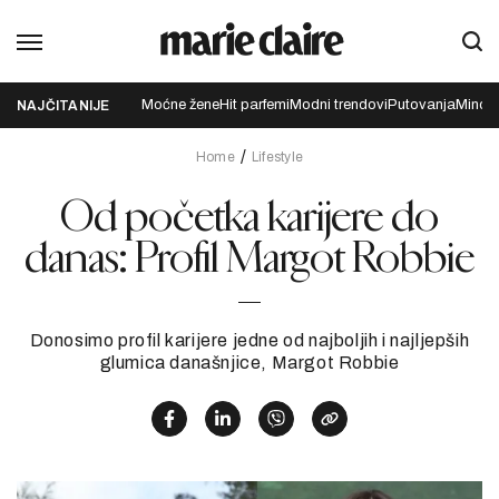
Moćne žene
Hit parfemi
Modni trendovi
Putovanja
Mindfu
NAJČITANIJE
Home
Lifestyle
Od početka karijere do
danas: Profil Margot Robbie
Donosimo profil karijere jedne od najboljih i najljepših
glumica današnjice, Margot Robbie