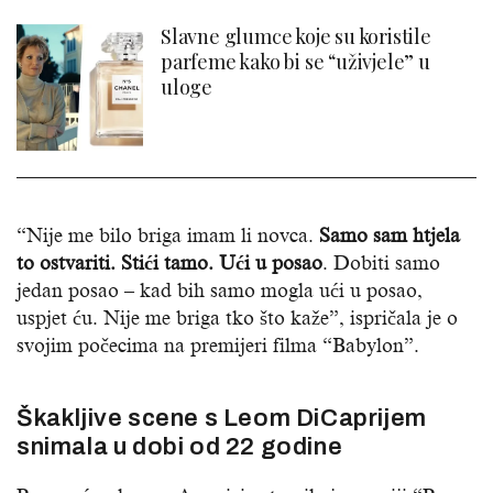
Slavne glumce koje su koristile
parfeme kako bi se “uživjele” u
uloge
“Nije me bilo briga imam li novca.
Samo sam htjela
to ostvariti. Stići tamo. Ući u posao
. Dobiti samo
jedan posao – kad bih samo mogla ući u posao,
uspjet ću. Nije me briga tko što kaže”, ispričala je o
svojim počecima na premijeri filma “Babylon”.
Škakljive scene s Leom DiCaprijem
snimala u dobi od 22 godine