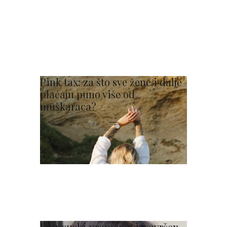
Pink tax: za što sve žene i dalje
plaćaju puno više od
muškaraca?
Francuski pramenovi: savršen