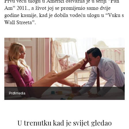
Prvu veću ulogu u Americi ostvarila je u seriji “Pan
Am” 2011., a život joj se promijenio samo dvije
godine kasnije, kad je dobila vodeću ulogu u “Vuku s
Wall Streeta”.
Profimedia
U trenutku kad je svijet gledao