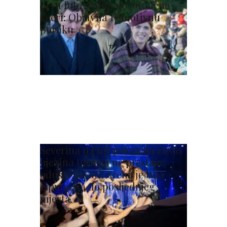
prvu fotografiju novorođene
kćeri: Objavila i emotivnu
poruku
Severina u Puli pokazala zašto
njezina turneja ne prestaje
oduševljavati: Arena je bila
ispunjena do posljednjeg
mjesta