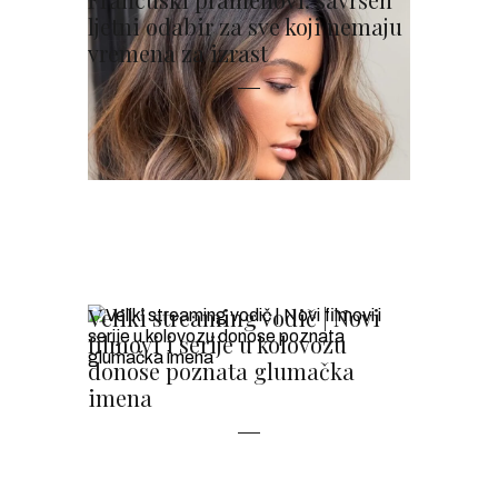
ljetni odabir za sve koji nemaju
vremena za izrast
Veliki streaming vodič | Novi
filmovi i serije u kolovozu
donose poznata glumačka
imena