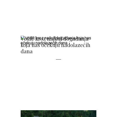
Vodič kroz najkul događanja
koja nas očekuju nadolazećih
dana
Princeza Eugenie pokazala