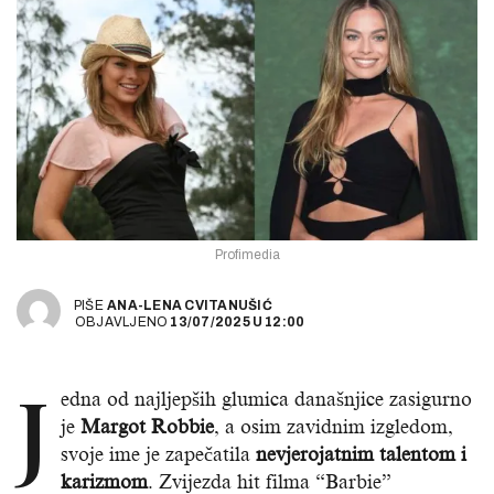
Profimedia
PIŠE
ANA-LENA CVITANUŠIĆ
OBJAVLJENO
13/07/2025
U
12:00
J
edna od najljepših glumica današnjice zasigurno
je
Margot Robbie
, a osim zavidnim izgledom,
svoje ime je zapečatila
nevjerojatnim talentom i
karizmom
. Zvijezda hit filma “Barbie”