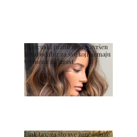
Francuski pramenovi: savršen
ljetni odabir za sve koji nemaju
vremena za izrast
Pink tax: za što sve žene i dalje