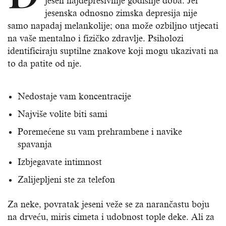
jesen najdepresivnije godišnje doba. Jer
jesenska odnosno zimska depresija nije
samo napadaj melankolije; ona može ozbiljno utjecati
na vaše mentalno i fizičko zdravlje. Psiholozi
identificiraju suptilne znakove koji mogu ukazivati ​​na
to da patite od nje.
Nedostaje vam koncentracije
Najviše volite biti sami
Poremećene su vam prehrambene i navike
spavanja
Izbjegavate intimnost
Zalijepljeni ste za telefon
Za neke, povratak jeseni veže se za narančastu boju
na drveću, miris cimeta i udobnost tople deke. Ali za