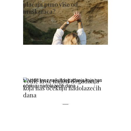
plaćaju puno više od
muškaraca?
Vodič kroz najkul događanja
koja nas očekuju nadolazećih
dana