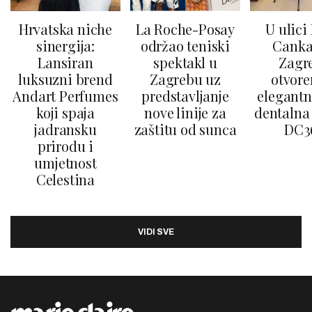
Hrvatska niche
La Roche-Posay
U ulici
sinergija:
održao teniski
Canka
Lansiran
spektakl u
Zagr
luksuzni brend
Zagrebu uz
otvore
Andart Perfumes
predstavljanje
elegantn
koji spaja
nove linije za
dentalna 
jadransku
zaštitu od sunca
DC3
prirodu i
umjetnost
Celestina
VIDI SVE