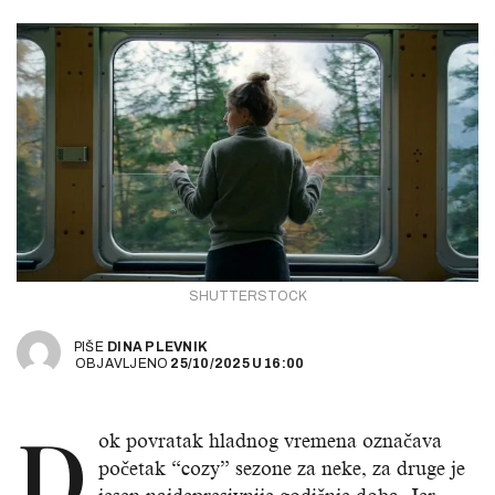
SHUTTERSTOCK
PIŠE
DINA PLEVNIK
OBJAVLJENO
25/10/2025
U
16:00
D
ok povratak hladnog vremena označava
početak “cozy” sezone za neke, za druge je