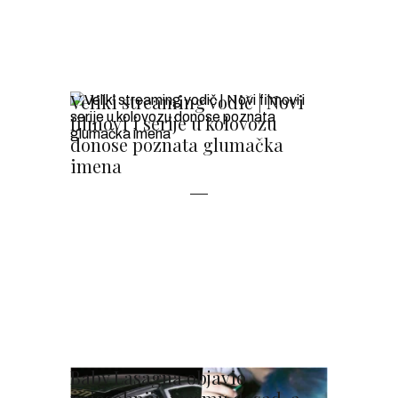
Veliki streaming vodič | Novi
filmovi i serije u kolovozu
donose poznata glumačka
imena
Baby Lasagna objavio