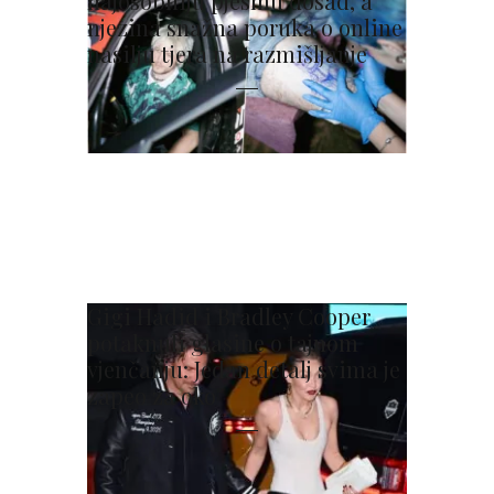
najosobniju pjesmu dosad, a
njezina snažna poruka o online
nasilju tjera na razmišljanje
Gigi Hadid i Bradley Cooper
potaknuli glasine o tajnom
vjenčanju: Jedan detalj svima je
zapeo za oko