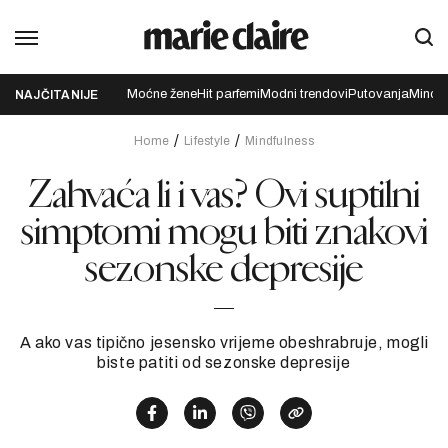
Moćne žene
Hit parfemi
Modni trendovi
Putovanja
Mindfu
NAJČITANIJE
Home
Lifestyle
Mindfulness
Zahvaća li i vas? Ovi suptilni
simptomi mogu biti znakovi
sezonske depresije
A ako vas tipično jesensko vrijeme obeshrabruje, mogli
biste patiti od sezonske depresije