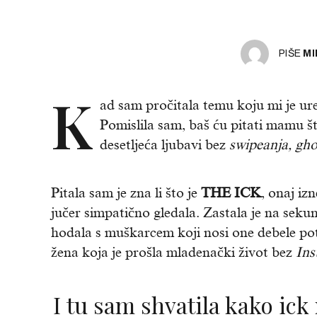
PIŠE
MI
K
ad sam pročitala temu koju mi je ur
Pomislila sam, baš ću pitati mamu št
desetljeća ljubavi bez
swipeanja, gho
Pitala sam je zna li što je
THE ICK
, onaj iz
jučer simpatično gledala. Zastala je na sek
hodala s muškarcem koji nosi one debele po
žena koja je prošla mladenački život bez
Ins
I tu sam shvatila kako ick nije stvar generacije.