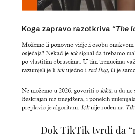
Koga zapravo razotkriva
“The I
Možemo li ponovno vidjeti osobu onakvom k
osjećaja? Nekad je
ick
signal da trebamo mal
po vlastitim obrascima. U tim trenucima važno
razumjeli je li
ick
ujedno i
red flag,
ili je sam
Ne možemo u 2026. govoriti o
icku
, a da ne
Beskrajan niz tinejdžera, i ponekih milenija
preplavio je algoritam.
Ick
nije rođen na
Tik
Dok TikTik tvrdi da “nakon icka nema