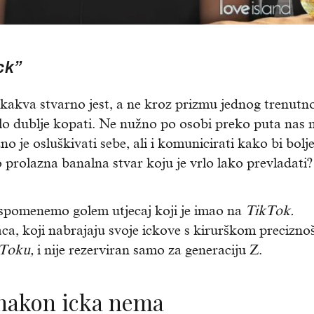
ck”
akva stvarno jest, a ne kroz prizmu jednog trenut
o dublje kopati. Ne nužno po osobi preko puta nas n
 je osluškivati sebe, ali i komunicirati kako bi bolj
o prolazna banalna stvar koju je vrlo lako prevladati?
 spomenemo golem utjecaj koji je imao na
TikTok.
laca, koji nabrajaju svoje ickove s kirurškom precizno
Toku,
i nije rezerviran samo za generaciju Z.