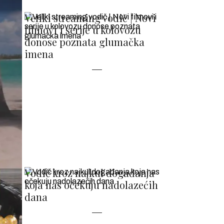
Veliki streaming vodič | Novi
filmovi i serije u kolovozu
donose poznata glumačka
imena
Vodič kroz najkul događanja
koja nas očekuju nadolazećih
dana