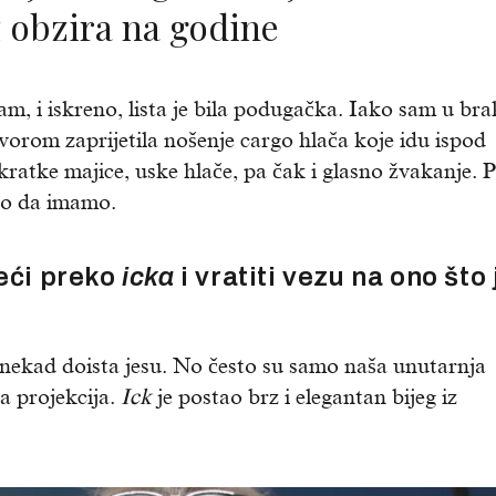
z obzira na godine
am, i iskreno, lista je bila podugačka. Iako sam u bra
orom zaprijetila nošenje cargo hlača koje idu ispod
kratke majice, uske hlače, pa čak i glasno žvakanje. 
no da imamo.
jeći preko
icka
i vratiti vezu na ono što 
nekad doista jesu. No često su samo naša unutarnja
a projekcija.
Ick
je postao brz i elegantan bijeg iz