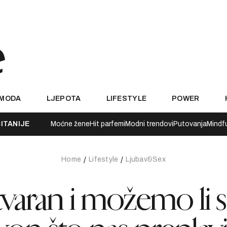
MODA
LJEPOTA
LIFESTYLE
POWER
ITANIJE
Moćne žene
Hit parfemi
Modni trendovi
Putovanja
Mindf
Home
Lifestyle
Ljubav&Sex
 stvaran i možemo li 