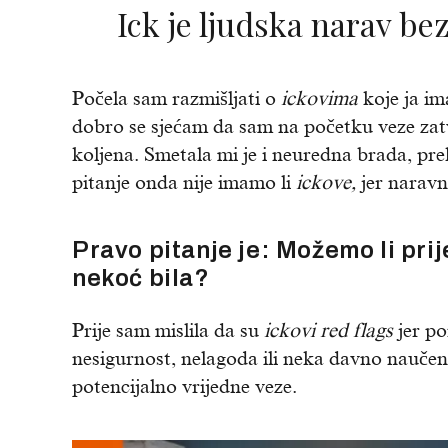
Ick je ljudska narav be
Počela sam razmišljati o
ickovima
koje ja im
dobro se sjećam da sam na početku veze zatv
koljena. Smetala mi je i neuredna brada, pre
pitanje onda nije imamo li
ickove,
jer narav
Pravo pitanje je: Možemo li pri
nekoć bila?
Prije sam mislila da su
ickovi red flags
jer po
nesigurnost, nelagoda ili neka davno naučen
potencijalno vrijedne veze.