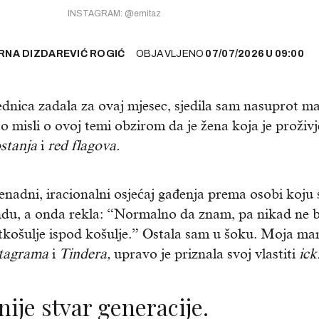
INSTAGRAM: @emitaz
RNA DIZDAREVIĆ ROGIĆ
OBJAVLJENO
07/07/2026
U
09:00
ednica zadala za ovaj mjesec, sjedila sam nasuprot m
o misli o ovoj temi obzirom da je žena koja je proživj
stanja
i
red flagova.
nenadni, iracionalni osjećaj gađenja prema osobi koju s
undu, a onda rekla: “Normalno da znam, pa nikad ne 
tkošulje ispod košulje.” Ostala sam u šoku. Moja ma
tagrama
i
Tindera,
upravo je priznala svoj vlastiti
ick