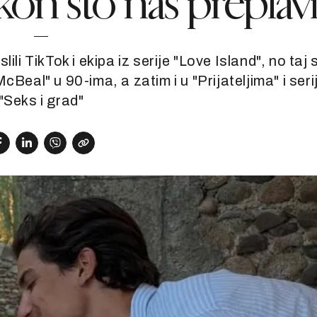
akon što nas preplav
li TikTok i ekipa iz serije "Love Island", no taj 
 McBeal" u 90-ima, a zatim i u "Prijateljima" i seri
"Seks i grad"