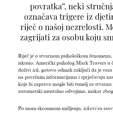
povratka”, neki stručnj
označava trigere iz djeti
riječ o našoj nezrelosti.
zagrijati za osobu koju sm
Riječ je o stvarnom psihološkom fenomenu, 
iskusio. Američki psiholog Mark Travers u 
doživi
ick,
gotovo odmah zaključi da je veza 
na površnim informacijama i sprječavaju nas 
koje bi zapravo mogle biti temelj za stvarnu
automatski mentalno odvojimo, makar zbog neč
Po mom skromnom mišljenju,
ickovi
su sasv