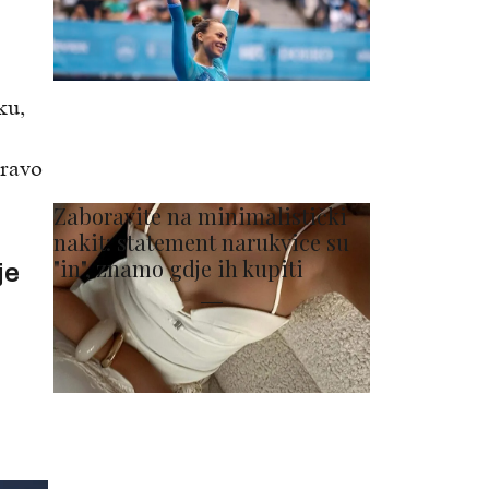
ku,
Pravo
Zaboravite na minimalistički
nakit: statement narukvice su
"in", znamo gdje ih kupiti
je