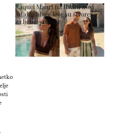
Raquel Mauri na Hvaru nosi
Adidas hlače koje su stvorene
za ljetne vrućine
netko
elje
sti
e
e