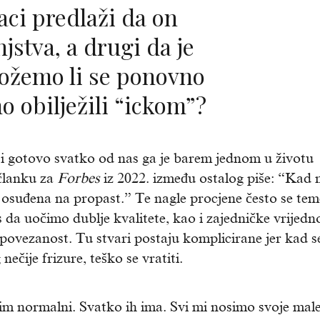
aci predlaži da on
njstva, a drugi da je
 Možemo li se ponovno
o obilježili “ickom”?
i gotovo svatko od nas ga je barem jednom u životu
članku za
Forbes
iz 2022. između ostalog piše: “Kad 
osuđena na propast.” Te nagle procjene često se tem
da uočimo dublje kvalitete, kao i zajedničke vrijedno
 povezanost. Tu stvari postaju komplicirane jer kad s
ije frizure, teško se vratiti.
im normalni. Svatko ih ima. Svi mi nosimo svoje mal