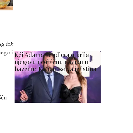
nog
ick
ego i
Kći Adama Sandlera otkrila
e
njegovu neobičnu naviku u
bazenu: 'Kunem se da je istina'
šću