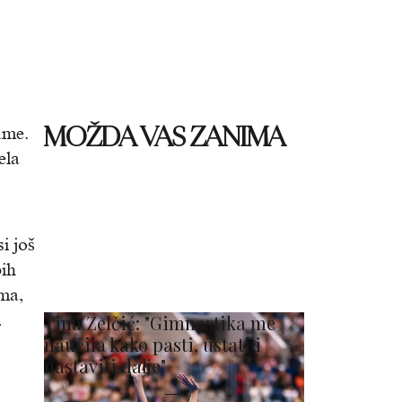
MOŽDA VAS ZANIMA
ame.
ela
i još
bih
ma,
.
Tina Zelčić: "Gimnastika me
naučila kako pasti, ustati i
nastaviti dalje"