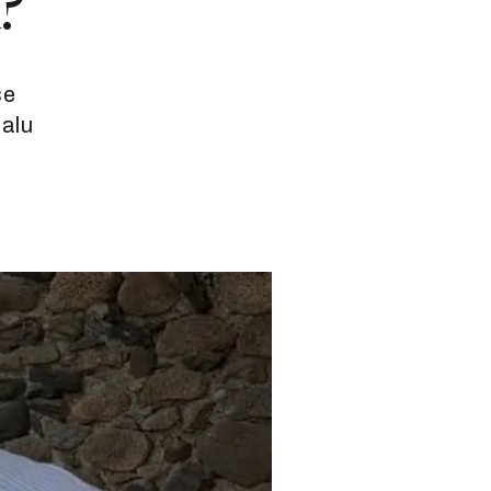
i?
se
jalu