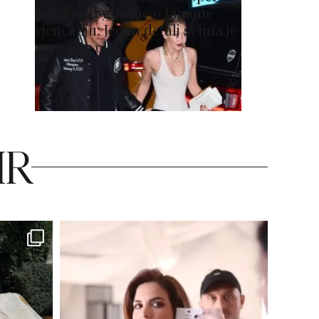
potaknuli glasine o tajnom
vjenčanju: Jedan detalj svima je
zapeo za oko
HR