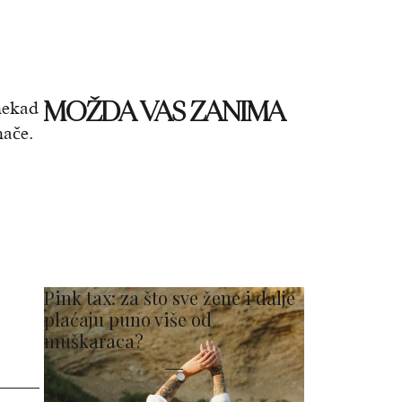
MOŽDA VAS ZANIMA
nekad
nače.
Pink tax: za što sve žene i dalje
plaćaju puno više od
muškaraca?