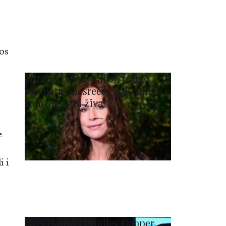
nos
Minnie Driver nakon teške
prometne nesreće: 'Zahvalna
sam što sam živa'
e
 i
Gigi Hadid i Bradley Cooper