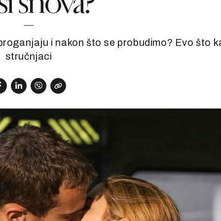
si snova?
 proganjaju i nakon što se probudimo? Evo što 
stručnjaci