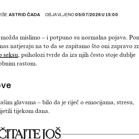
PIŠE
ASTRID ČADA
OBJAVLJENO
05/07/2026
U
15:00
o možda mislimo – i potpuno su normalna pojava. Po
 nas natjeraju na to da se zapitamo što oni zapravo z
o seksu
, psiholozi tvrde da iza njih često stoje dublje
osobnim rastom.
ove
šim glavama – bilo da je riječ o emocijama, stresu,
jetili tijekom dana.
ITAJTE JOŠ