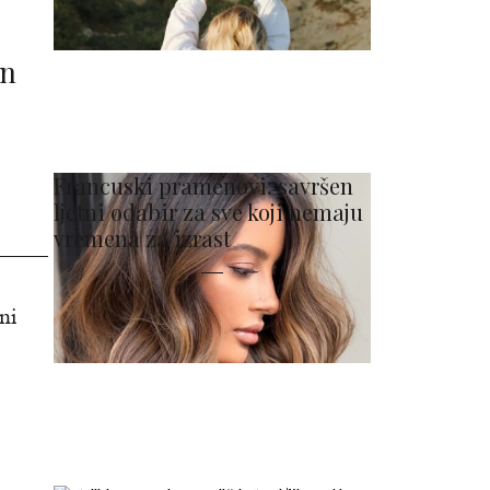
an
Francuski pramenovi: savršen
ljetni odabir za sve koji nemaju
vremena za izrast
ni