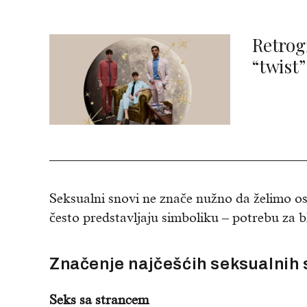
Retrog
“twist”
Seksualni snovi ne znače nužno da želimo oso
često predstavljaju simboliku – potrebu za 
Značenje najčešćih seksualnih
Seks sa strancem