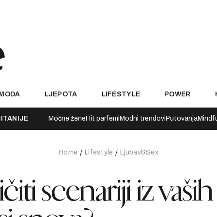
MODA
LJEPOTA
LIFESTYLE
POWER
ITANIJE
Moćne žene
Hit parfemi
Modni trendovi
Putovanja
Mindf
Home
Lifestyle
Ljubav&Sex
iti scenariji iz vaših