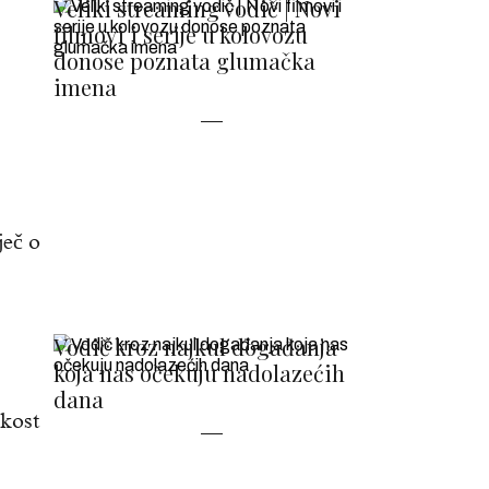
Veliki streaming vodič | Novi
filmovi i serije u kolovozu
donose poznata glumačka
imena
ječ o
Vodič kroz najkul događanja
koja nas očekuju nadolazećih
dana
skost