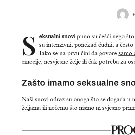
S
eksualni snovi
puno su češći nego št
su intenzivni, ponekad čudni, a često
Iako se na prvu čini da govore
samo 
emocije, nesvjesne želje ili čak potreba za 
Zašto imamo seksualne sn
Naši snovi odraz su onoga što se događa u na
željama ili nečemu što nismo ni svjesno primi
PROČ