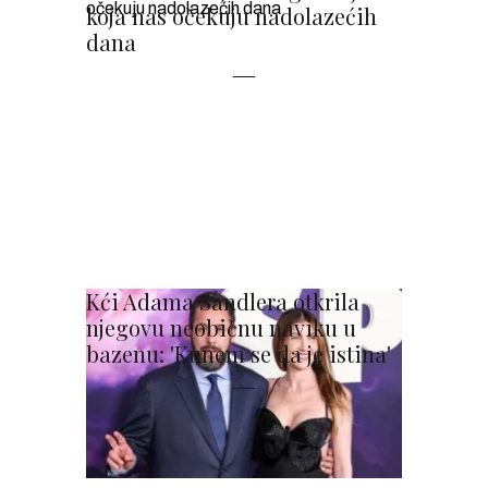
koja nas očekuju nadolazećih
dana
Kći Adama Sandlera otkrila
njegovu neobičnu naviku u
bazenu: 'Kunem se da je istina'