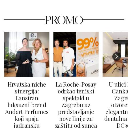
PROMO
Hrvatska niche
La Roche-Posay
U ulici
sinergija:
održao teniski
Canka
Lansiran
spektakl u
Zagr
luksuzni brend
Zagrebu uz
otvore
Andart Perfumes
predstavljanje
elegantn
koji spaja
nove linije za
dentalna 
jadransku
zaštitu od sunca
DC3