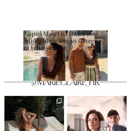
Raquel Mauri na Hvaru nosi
Adidas hlače koje su stvorene
za ljetne vrućine
@MARIECLAIRE_HR