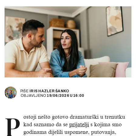
PIŠE
IRIS HAZLER ŠANKO
OBJAVLJENO
19/06/2026
U
16:00
P
ostoji nešto gotovo dramaturški u trenutku
kad saznamo da se
prijatelji
s kojima smo
godinama dijelili uspomene, putovanja,