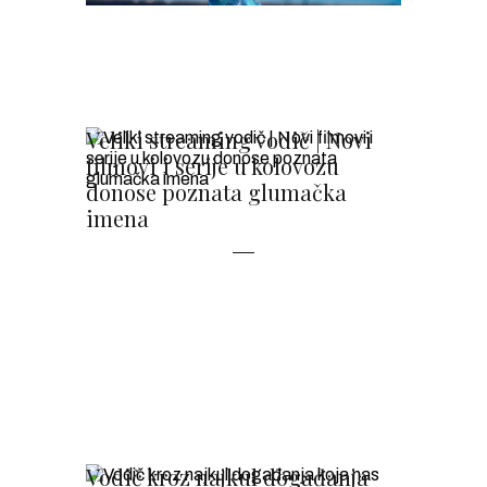
Veliki streaming vodič | Novi
filmovi i serije u kolovozu
donose poznata glumačka
imena
Vodič kroz najkul događanja