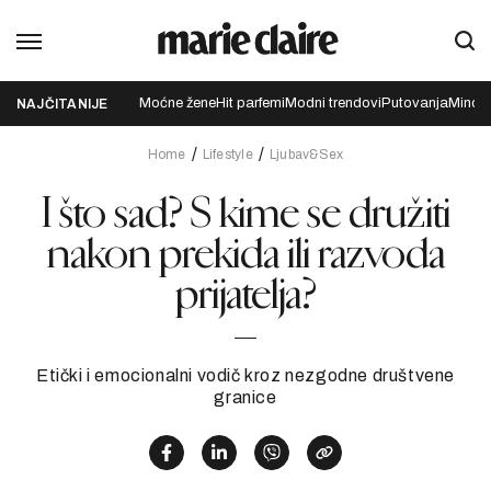
Moćne žene
Hit parfemi
Modni trendovi
Putovanja
Mindfu
NAJČITANIJE
Home
Lifestyle
Ljubav&Sex
I što sad? S kime se družiti
nakon prekida ili razvoda
prijatelja?
Etički i emocionalni vodič kroz nezgodne društvene
granice