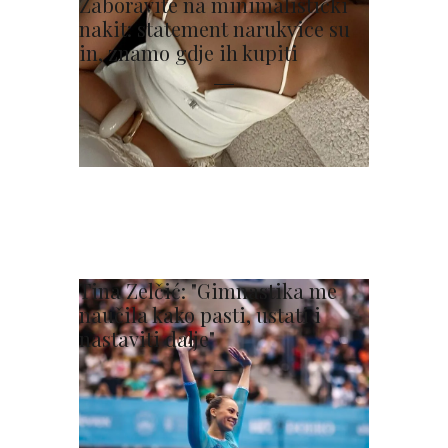
Zaboravite na minimalistički
nakit: statement narukvice su
in, znamo gdje ih kupiti
Tina Zelčić: "Gimnastika me
naučila kako pasti, ustati i
nastaviti dalje"