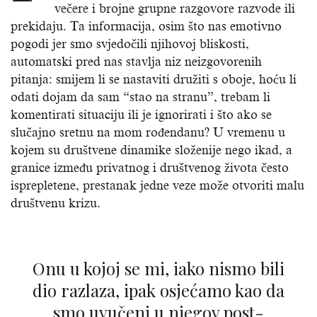
večere i brojne grupne razgovore razvode ili
prekidaju. Ta informacija, osim što nas emotivno
pogodi jer smo svjedočili njihovoj bliskosti,
automatski pred nas stavlja niz neizgovorenih
pitanja: smijem li se nastaviti družiti s oboje, hoću li
odati dojam da sam “stao na stranu”, trebam li
komentirati situaciju ili je ignorirati i što ako se
slučajno sretnu na mom rođendanu? U vremenu u
kojem su društvene dinamike složenije nego ikad, a
granice između privatnog i društvenog života često
isprepletene, prestanak jedne veze može otvoriti malu
društvenu krizu.
Onu u kojoj se mi, iako nismo bili
dio razlaza, ipak osjećamo kao da
smo uvučeni u njegov post-