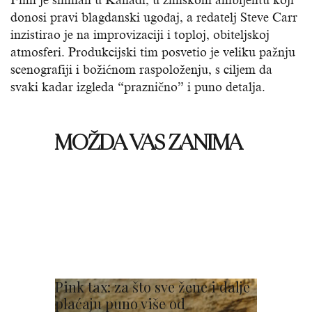
donosi pravi blagdanski ugođaj, a redatelj Steve Carr
inzistirao je na improvizaciji i toploj, obiteljskoj
atmosferi. Produkcijski tim posvetio je veliku pažnju
scenografiji i božićnom raspoloženju, s ciljem da
svaki kadar izgleda “praznično” i puno detalja.
MOŽDA VAS ZANIMA
Pink tax: za što sve žene i dalje
plaćaju puno više od