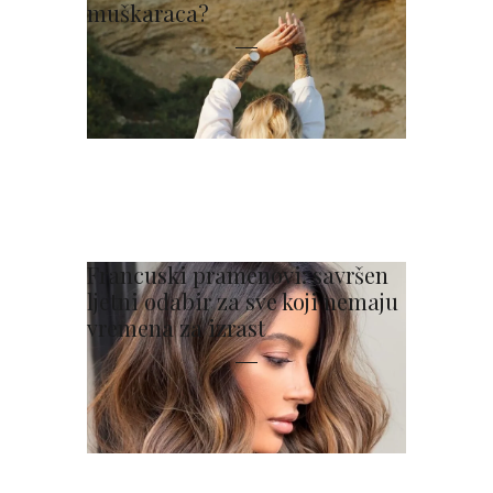
muškaraca?
Francuski pramenovi: savršen
ljetni odabir za sve koji nemaju
vremena za izrast