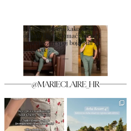
Matija Cvek zna kako nositi
odijelo i ljeti: Domaći brend i
neočekivani spoj boja pun su
pogodak
@MARIECLAIRE_HR