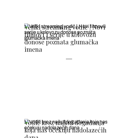
Veliki streaming vodič | Novi
filmovi i serije u kolovozu
donose poznata glumačka
imena
Vodič kroz najkul događanja
koja nas očekuju nadolazećih
dana