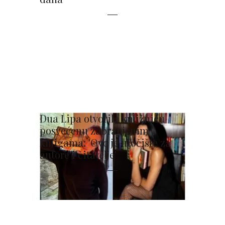
Dua Lipa otvorila knjižnicu
posvećenu zabranjenim
knjigama: 'Ovo je utočište za
autore i čitatelje'