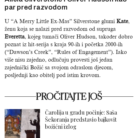
par pred razvodom
U “A Merry Little Ex-Mas” Silverstone glumi
Kate
,
ženu koja se nalazi pred razvodom od supruga
Everetta
, kojeg tumači Oliver Hudson, također dobro
poznat iz hit-serija s kraja 90-ih i početka 2000-ih
(“Dawson’s Creek”, “Rules of Engagement”). Iako
više nisu zajedno, odlučuju provesti još jedan
zajednički Božić sa svojom odraslom djecom,
posljednji kao obitelj pod istim krovom.
PROČITAJTE JOŠ
Čarolija u gradu počinje: Saša
Šekoranja predstavio bajkovit
božićni izlog