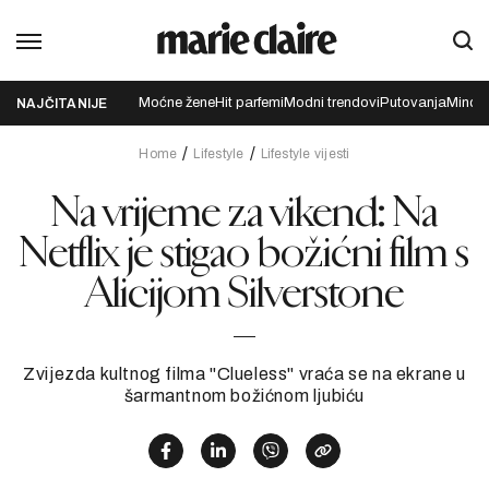
Moćne žene
Hit parfemi
Modni trendovi
Putovanja
Mindfu
NAJČITANIJE
Home
Lifestyle
Lifestyle vijesti
Na vrijeme za vikend: Na
Netflix je stigao božićni film s
Alicijom Silverstone
Zvijezda kultnog filma "Clueless" vraća se na ekrane u
šarmantnom božićnom ljubiću