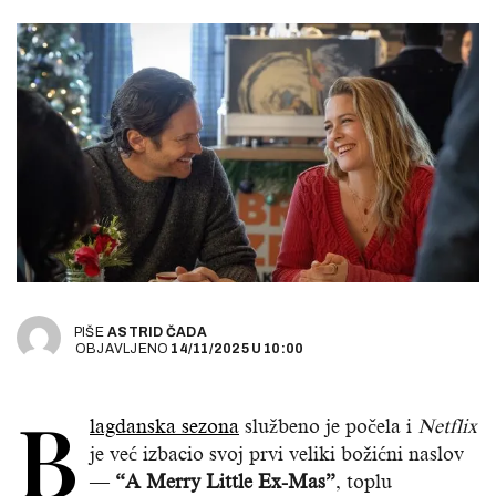
PIŠE
ASTRID ČADA
OBJAVLJENO
14/11/2025
U
10:00
B
lagdanska sezona
službeno je počela i
Netflix
je već izbacio svoj prvi veliki božićni naslov
—
“A Merry Little Ex-Mas”
, toplu