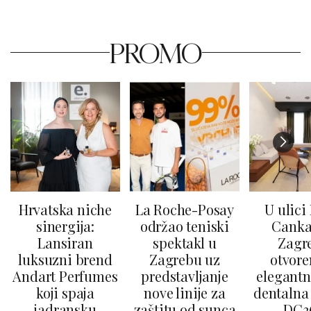
PROMO
Hrvatska niche
La Roche-Posay
U ulici
sinergija:
održao teniski
Canka
Lansiran
spektakl u
Zagr
luksuzni brend
Zagrebu uz
otvore
Andart Perfumes
predstavljanje
elegantn
koji spaja
nove linije za
dentalna 
jadransku
zaštitu od sunca
DC3