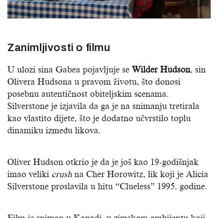
Zanimljivosti o filmu
U ulozi sina Gabea pojavljuje se
Wilder Hudson
, sin
Olivera Hudsona u pravom životu, što donosi
posebnu autentičnost obiteljskim scenama.
Silverstone je izjavila da ga je na snimanju tretirala
kao vlastito dijete, što je dodatno učvrstilo toplu
dinamiku između likova.
Oliver Hudson otkrio je da je još kao 19-godišnjak
imao veliki
crush
na Cher Horowitz, lik koji je Alicia
Silverstone proslavila u hitu “Clueless” 1995. godine.
Film je sniman u Kanadi, u zimskom ambijentu koji