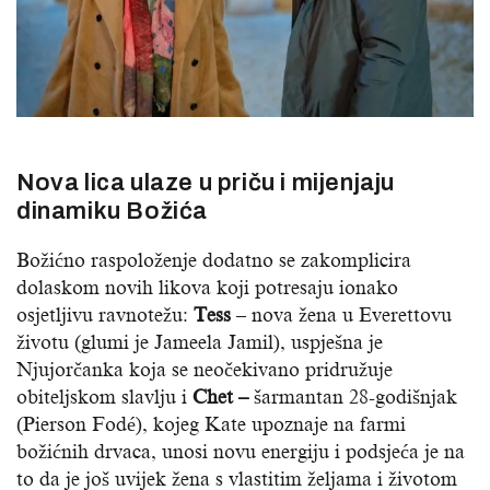
Nova lica ulaze u priču i mijenjaju
dinamiku Božića
Božićno raspoloženje dodatno se zakomplicira
dolaskom novih likova koji potresaju ionako
osjetljivu ravnotežu:
Tess
– nova žena u Everettovu
životu (glumi je Jameela Jamil), uspješna je
Njujorčanka koja se neočekivano pridružuje
obiteljskom slavlju i
Chet –
šarmantan 28-godišnjak
(Pierson Fodé), kojeg Kate upoznaje na farmi
božićnih drvaca, unosi novu energiju i podsjeća je na
to da je još uvijek žena s vlastitim željama i životom