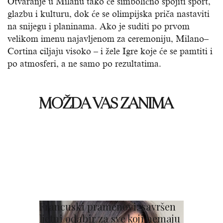
Otvaranje u Milanu tako će simbolično spojiti sport,
glazbu i kulturu, dok će se olimpijska priča nastaviti
na snijegu i planinama. Ako je suditi po prvom
velikom imenu najavljenom za ceremoniju, Milano–
Cortina ciljaju visoko – i žele Igre koje će se pamtiti i
po atmosferi, a ne samo po rezultatima.
MOŽDA VAS ZANIMA
Francuski pramenovi: savršen
ljetni odabir za sve koji nemaju