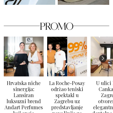
PROMO
Hrvatska niche
La Roche-Posay
U ulici
sinergija:
održao teniski
Canka
Lansiran
spektakl u
Zagr
luksuzni brend
Zagrebu uz
otvore
Andart Perfumes
predstavljanje
elegantn