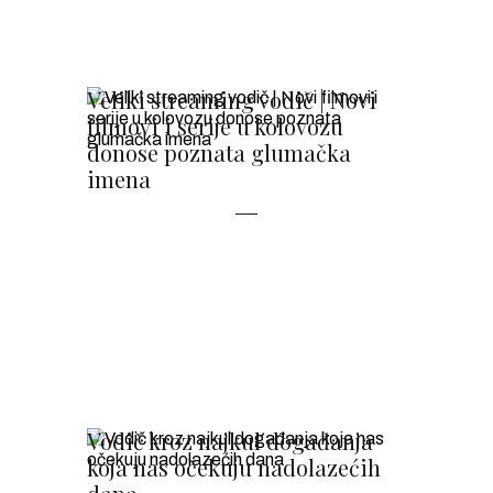
Veliki streaming vodič | Novi
filmovi i serije u kolovozu
donose poznata glumačka
imena
Vodič kroz najkul događanja
koja nas očekuju nadolazećih