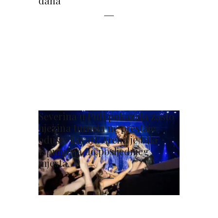
dana
Severina u Puli pokazala zašto
njezina turneja ne prestaje
oduševljavati: Arena je bila
ispunjena do posljednjeg
mjesta