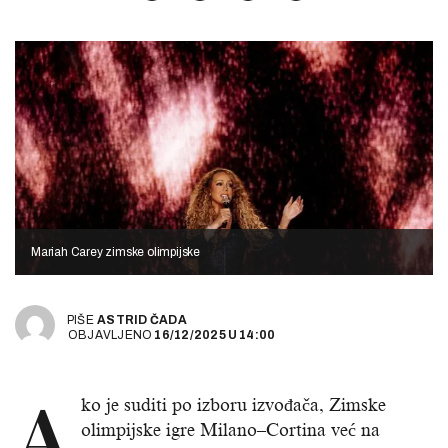
Mariah Carey zimske olimpijske
PIŠE
ASTRID ČADA
OBJAVLJENO
16/12/2025
U
14:00
A
ko je suditi po izboru izvođača, Zimske
olimpijske igre Milano–Cortina već na