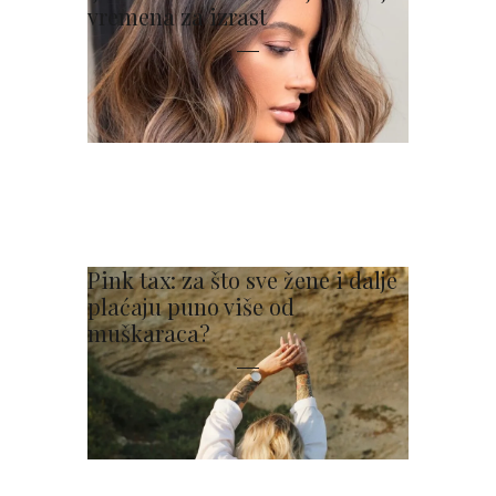
vremena za izrast
Pink tax: za što sve žene i dalje
plaćaju puno više od
muškaraca?