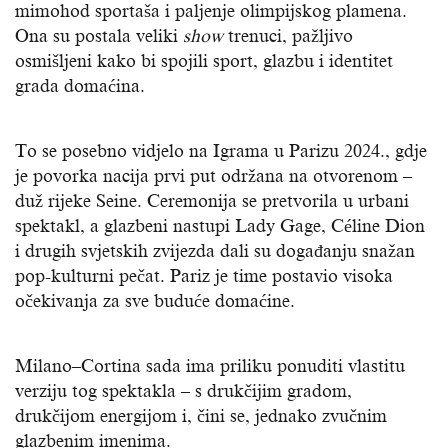
mimohod sportaša i paljenje olimpijskog plamena.
Ona su postala veliki
show
trenuci, pažljivo
osmišljeni kako bi spojili sport, glazbu i identitet
grada domaćina.
To se posebno vidjelo na Igrama u Parizu 2024., gdje
je povorka nacija prvi put održana na otvorenom –
duž rijeke Seine. Ceremonija se pretvorila u urbani
spektakl, a glazbeni nastupi Lady Gage, Céline Dion
i drugih svjetskih zvijezda dali su događanju snažan
pop-kulturni pečat. Pariz je time postavio visoka
očekivanja za sve buduće domaćine.
Milano–Cortina sada ima priliku ponuditi vlastitu
verziju tog spektakla – s drukčijim gradom,
drukčijom energijom i, čini se, jednako zvučnim
glazbenim imenima.