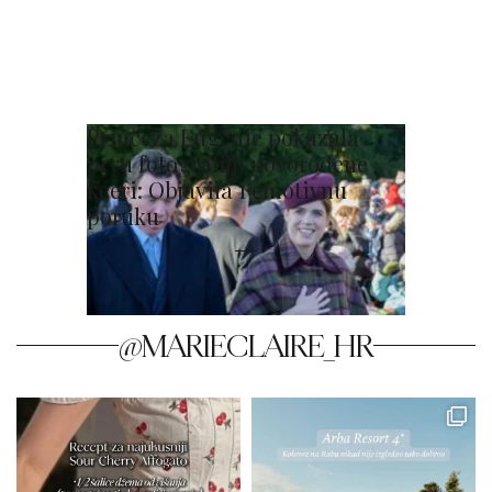
Princeza Eugenie pokazala
prvu fotografiju novorođene
kćeri: Objavila i emotivnu
poruku
@MARIECLAIRE_HR