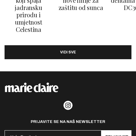
koji spaja
nove linije za
dentalna 
jadransku
zaštitu od sunca
DC3
prirodu i
umjetnost
Celestina
VIDI SVE
PRIJAVITE SE NA NAŠ NEWSLETTER