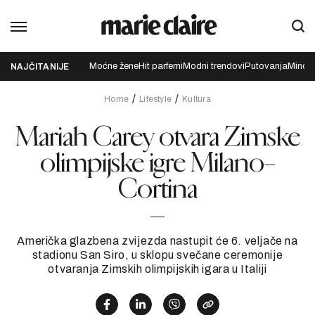
Moćne žene
Hit parfemi
Modni trendovi
Putovanja
Mindfu
NAJČITANIJE
Home
Lifestyle
Kultura
Mariah Carey otvara Zimske
olimpijske igre Milano–
Cortina
Američka glazbena zvijezda nastupit će 6. veljače na
stadionu San Siro, u sklopu svečane ceremonije
otvaranja Zimskih olimpijskih igara u Italiji