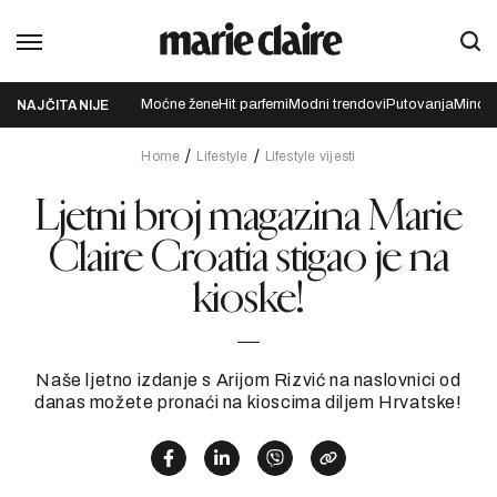
Moćne žene
Hit parfemi
Modni trendovi
Putovanja
Mindfu
NAJČITANIJE
Home
Lifestyle
Lifestyle vijesti
Ljetni broj magazina Marie
Claire Croatia stigao je na
kioske!
Naše ljetno izdanje s Arijom Rizvić na naslovnici od
danas možete pronaći na kioscima diljem Hrvatske!