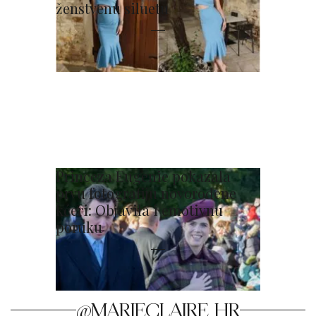
ženstvenu siluetu
Princeza Eugenie pokazala
prvu fotografiju novorođene
kćeri: Objavila i emotivnu
poruku
@MARIECLAIRE_HR