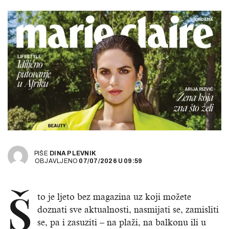
PIŠE
DINA PLEVNIK
OBJAVLJENO
07/07/2026
U
09:59
Š
to je ljeto bez magazina uz koji možete
doznati sve aktualnosti, nasmijati se, zamisliti
se, pa i zasuziti – na plaži, na balkonu ili u