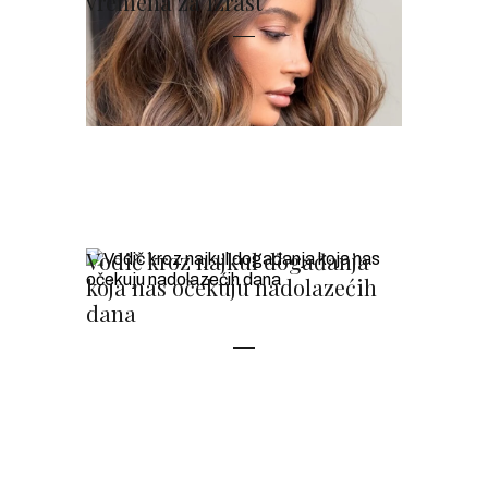
vremena za izrast
Vodič kroz najkul događanja
koja nas očekuju nadolazećih
dana