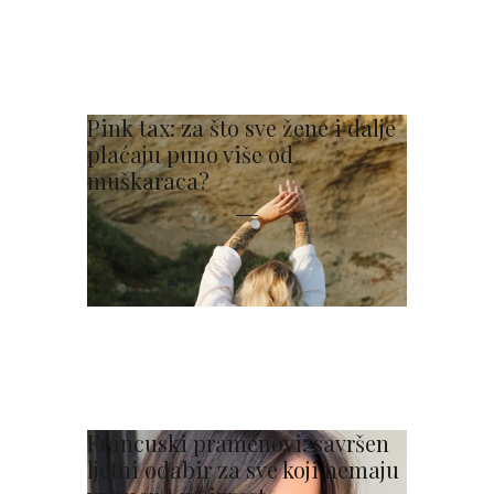
Pink tax: za što sve žene i dalje
plaćaju puno više od
muškaraca?
Francuski pramenovi: savršen
ljetni odabir za sve koji nemaju