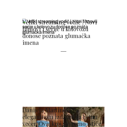
Veliki streaming vodič | Novi
filmovi i serije u kolovozu
donose poznata glumačka
imena
Danijela Martinović u
elegantnom izdanju za ljetnu
večer: Ovaj kroj savršeno ističe