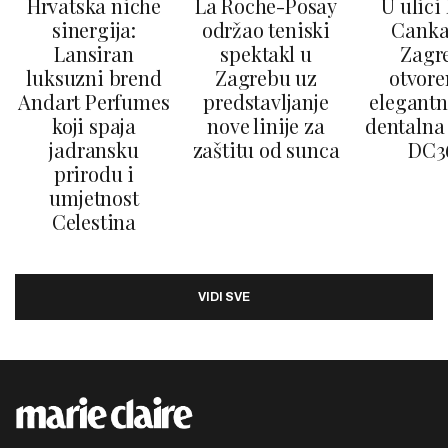
Hrvatska niche
La Roche-Posay
U ulici
sinergija:
održao teniski
Canka
Lansiran
spektakl u
Zagr
luksuzni brend
Zagrebu uz
otvore
Andart Perfumes
predstavljanje
elegantn
koji spaja
nove linije za
dentalna 
jadransku
zaštitu od sunca
DC3
prirodu i
umjetnost
Celestina
VIDI SVE