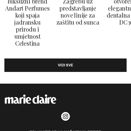
luksuzni brend
Zagrebu uz
otvore
Andart Perfumes
predstavljanje
elegantn
koji spaja
nove linije za
dentalna 
jadransku
zaštitu od sunca
DC3
prirodu i
umjetnost
Celestina
VIDI SVE