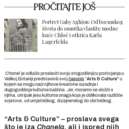
PROČITAJTE JOŠ
Portret Gaby Aghion: Od boemskog
života do osnutka vlastite modne
kuće Chloé i otkrića Karla
Lagerfelda
Chanel
je odlučio proslaviti svoju stogodišnjicu postojanja u
Velikoj Britaniji predstavivši svoj
časopis
“
Arts & Culture”
u
kojem se mogu naći njihove kreativne suradnje i
dugogodišnja kulturna baština. Jer, moramo se složiti s
njima, oni ipak jesu kulturna snaga koja je oblikovala različite
svjetove, od umjetničkog, dizajnerskog do obrtničkog.
“Arts & Culture” – proslava svega
što je iza
Chanela,
ali i ispred njih