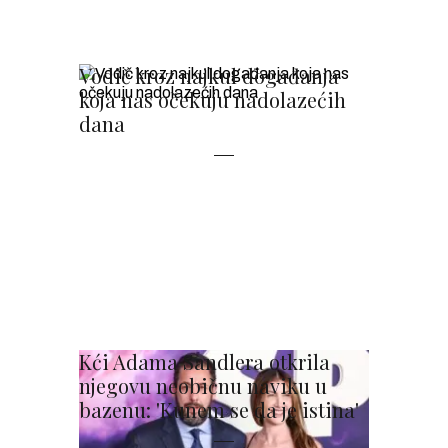
Vodič kroz najkul događanja
koja nas očekuju nadolazećih
dana
Kći Adama Sandlera otkrila
njegovu neobičnu naviku u
bazenu: 'Kunem se da je istina'