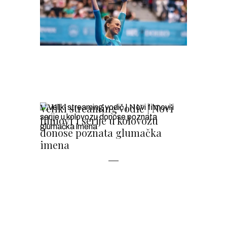
Veliki streaming vodič | Novi
filmovi i serije u kolovozu
donose poznata glumačka
imena