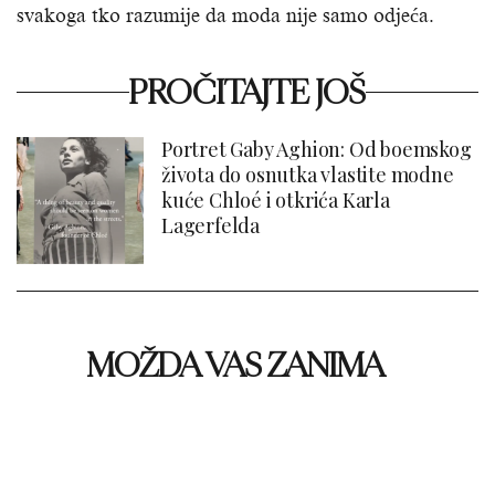
svakoga tko razumije da moda nije samo odjeća.
PROČITAJTE JOŠ
Portret Gaby Aghion: Od boemskog
života do osnutka vlastite modne
kuće Chloé i otkrića Karla
Lagerfelda
MOŽDA VAS ZANIMA