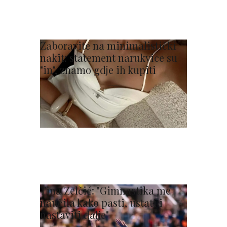
Zaboravite na minimalistički
nakit: statement narukvice su
"in", znamo gdje ih kupiti
Tina Zelčić: "Gimnastika me
naučila kako pasti, ustati i
nastaviti dalje"