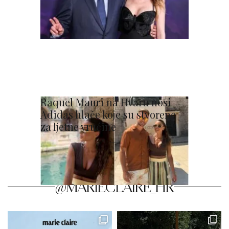
Raquel Mauri na Hvaru nosi
Adidas hlače koje su stvorene
za ljetne vrućine
@MARIECLAIRE_HR