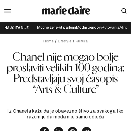
Moćne žene
Hit parfemi
Modni trendovi
Putovanja
Mindfu
NAJČITANIJE
Home
Lifestyle
Kultura
Chanel nije mogao bolje
proslaviti velikih 100 godina:
Predstavljaju svoj časopis
“Arts & Culture”
Iz Chanela kažu da je obavezno štivo za svakoga tko
razumije da moda nije samo odjeća