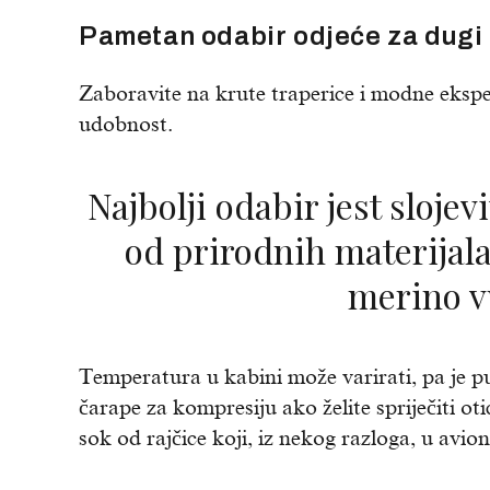
Pametan odabir odjeće za dugi 
Zaboravite na krute traperice i modne ekspe
udobnost.
Najbolji odabir jest slojevita, prozračna odjeća
od prirodnih materijal
merino 
Temperatura u kabini može varirati, pa je pu
čarape za kompresiju ako želite spriječiti ot
sok od rajčice koji, iz nekog razloga, u avio