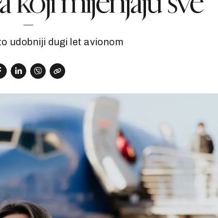
 koji mijenjaju sve
to udobniji dugi let avionom