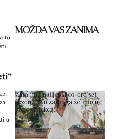
MOŽDA VAS ZANIMA
a to
eti
eti”
ke.
Zara ima najljepši co-ord set
sezone, evo zašto ga želimo u
 za
svojoj kolekciji
i
ti u