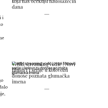
koja nas očekuju nadolazećih
dana
 i
ko
 ne
Veliki streaming vodič | Novi
filmovi i serije u kolovozu
donose poznata glumačka
go
imena
dalo
je,