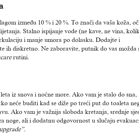
ja
vlagom između 10 % i 20 %. To znači da vaša koža, oči
etanja. Stalno ispijanje vode (ne kave, ne vina, koli
rkulaciju i manje umora po dolasku. Dodajte i
stite ih diskretno. Ne zaboravite, putnik do vas možda
ncare
rutini.
 leta iz snova i noćne more. Ako vam je stalo do sna,
tko neće buditi kad se diže po treći put do toaleta ne
avu. Ako vam je važnija sloboda kretanja, srednje sje
za noge, ali i dodatnu odgovornost u slučaju evakuaci
upgrade”.