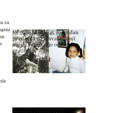
am za
agani
Meghan Markle 45. rođendan
nom
proslavila na nesvakidašnji
s
način: Fotografije oduševile
pratitelje
ola
Brooklyn i Nicola Peltz