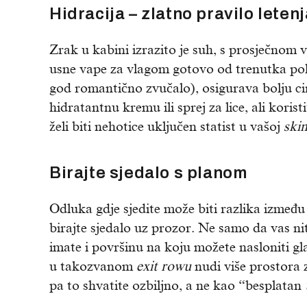
Hidracija – zlatno pravilo leten
Zrak u kabini izrazito je suh, s prosječnom 
usne vape za vlagom gotovo od trenutka polij
god romantično zvučalo), osigurava bolju ci
hidratantnu kremu ili sprej za lice, ali kori
želi biti nehotice uključen statist u vašoj
ski
Birajte sjedalo s planom
Odluka gdje sjedite može biti razlika između
birajte sjedalo uz prozor. Ne samo da vas ni
imate i površinu na koju možete nasloniti gl
u takozvanom
exit rowu
nudi više prostora 
pa to shvatite ozbiljno, a ne kao “besplatan