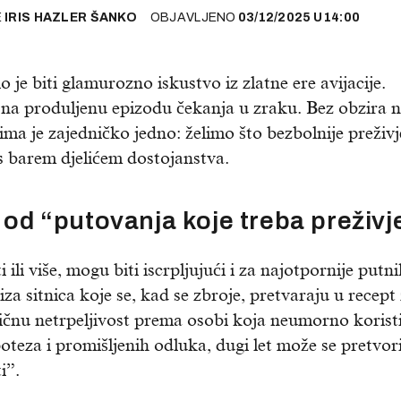
E
IRIS HAZLER ŠANKO
OBJAVLJENO
03/12/2025
U
14:00
je biti glamurozno iskustvo iz zlatne ere avijacije.
 na produljenu epizodu čekanja u zraku. Bez obzira n
ima je zajedničko jedno: želimo što bezbolnije preživj
 i s barem djelićem dostojanstva.
 od “putovanja koje treba preživj
 ili više, mogu biti iscrpljujući i za najotpornije putni
a sitnica koje se, kad se zbroje, pretvaraju u recept
ničnu netrpeljivost prema osobi koja neumorno korist
oteza i promišljenih odluka, dugi let može se pretvori
i”.