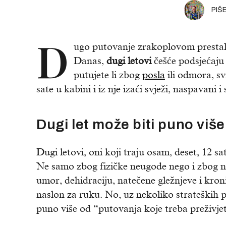
PIŠ
D
ugo putovanje zrakoplovom prestalo 
Danas,
dugi letovi
češće podsjećaju
putujete li zbog
posla
ili odmora, sv
sate u kabini i iz nje izaći svježi, naspavani
Dugi let može biti puno više
Dugi letovi, oni koji traju osam, deset, 12 sati
Ne samo zbog fizičke neugode nego i zbog niz
umor, dehidraciju, natečene gležnjeve i kro
naslon za ruku. No, uz nekoliko strateških p
puno više od “putovanja koje treba preživjet