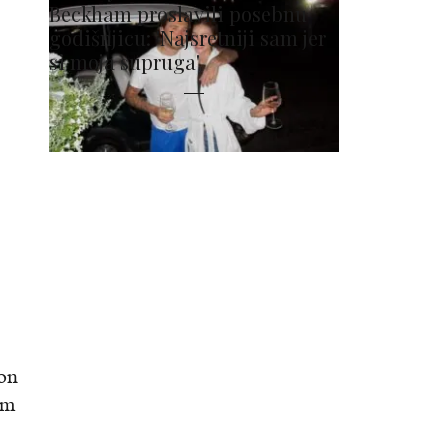
Beckham proslavili posebnu
godišnjicu: 'Najsretniji sam jer
si moja supruga'
kon
im