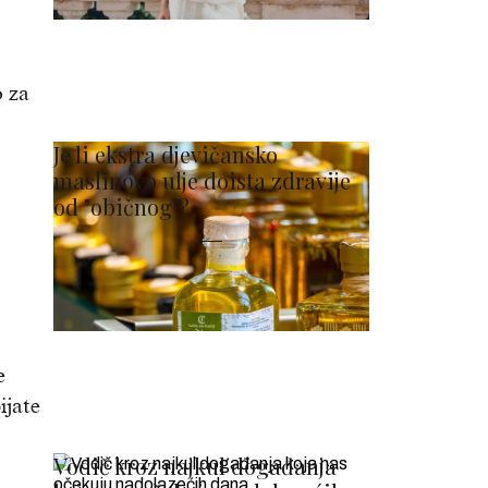
o za
Je li ekstra djevičansko
maslinovo ulje doista zdravije
od "običnog"?
e
ijate
Vodič kroz najkul događanja