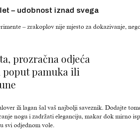
let – udobnost iznad svega
rimente – zrakoplov nije mjesto za dokazivanje, neg
a poput pamuka ili
vune
lover ili lagan šal vaš najbolji saveznik. Dodajte tom
icanje nogu i zadržati eleganciju, makar dok mirno isp
nu svi odjednom vole.