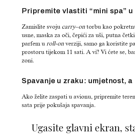
Pripremite vlastiti “mini spa” u 
Zamislite svoju
carry
–
on
torbu kao pokretnu
usne, maska za oči, čepići za uši, putna četk
parfem u
roll-on
verziji, samo ga koristite p
prostoru tijekom 11 sati. A vi? Vi ćete se, ba
zoni.
Spavanje u zraku: umjetnost, a 
Ako želite zaspati u avionu, pripremite tere
sata prije pokušaja spavanja.
Ugasite glavni ekran, stavite masku za oči,