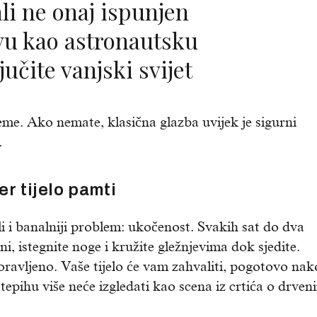
(ali ne onaj ispunjen
vu kao astronautsku
jučite vanjski svijet
jeme. Ako nemate, klasična glazba uvijek je sigurni
.
er tijelo pamti
i i banalniji problem: ukočenost. Svakih sat do dva
i, istegnite noge i kružite gležnjevima dok sjedite.
oravljeno. Vaše tijelo će vam zahvaliti, pogotovo na
epihu više neće izgledati kao scena iz crtića o drven