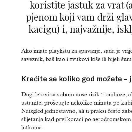
koristite jastuk za vrat 
pjenom koji vam drži gla
kacigu) i, najvažnije, iskl
Ako imate playlistu za spavanje, sada je vri
saveznik, baš kao i zvukovi kiše ili bijeli šum
Krećite se koliko god možete – j
Dugi letovi sa sobom nose rizik tromboze, al
ustanite, prošetajte nekoliko minuta po kabin
Naizgled jednostavno, ali u praksi često zab
slijetanja kad prvi koraci po aerodromskom t
lutkama.