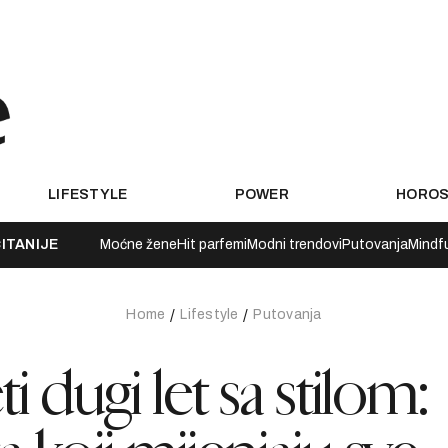
LIFESTYLE
POWER
HORO
ITANIJE
Moćne žene
Hit parfemi
Modni trendovi
Putovanja
Mindf
Home
Lifestyle
Putovanja
i dugi let sa stilom: