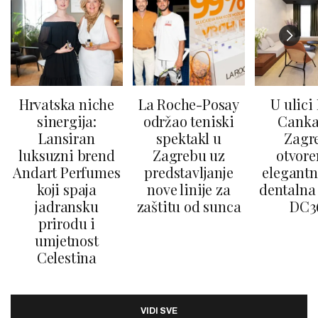
Hrvatska niche
La Roche-Posay
U ulici
sinergija:
održao teniski
Canka
Lansiran
spektakl u
Zagr
luksuzni brend
Zagrebu uz
otvore
Andart Perfumes
predstavljanje
elegantn
koji spaja
nove linije za
dentalna 
jadransku
zaštitu od sunca
DC3
prirodu i
umjetnost
Celestina
VIDI SVE