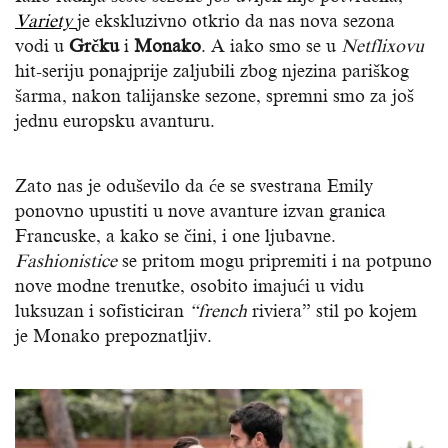
Variety
je ekskluzivno otkrio da nas nova sezona
vodi u
Grčku
i
Monako
. A iako smo se u
Netflixovu
hit-seriju ponajprije zaljubili zbog njezina pariškog
šarma, nakon talijanske sezone, spremni smo za još
jednu europsku avanturu.
Zato nas je oduševilo da će se svestrana Emily
ponovno upustiti u nove avanture izvan granica
Francuske, a kako se čini, i one ljubavne.
Fashionistice
se pritom mogu pripremiti i na potpuno
nove modne trenutke, osobito imajući u vidu
luksuzan i sofisticiran
“french
riviera” stil po kojem
je Monako prepoznatljiv.