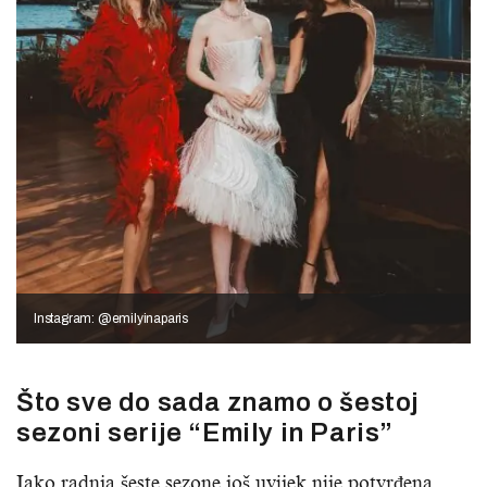
Instagram: @emilyinaparis
Što sve do sada znamo o šestoj
sezoni serije “Emily in Paris”
Iako radnja šeste sezone još uvijek nije potvrđena,