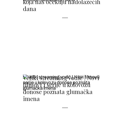
koja nas očekuju nadolazećih
dana
Veliki streaming vodič | Novi
filmovi i serije u kolovozu
donose poznata glumačka
imena