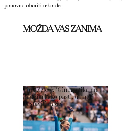
ponovno oboriti rekorde.
MOŽDA VAS ZANIMA
Tina Zelčić: "Gimnastika me
naučila kako pasti, ustati i
nastaviti dalje"