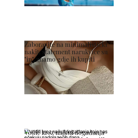
Zaboravite na minimalistički
nakit: statement narukvice su
"in", znamo gdje ih kupiti
Vodič kroz najkul događanja