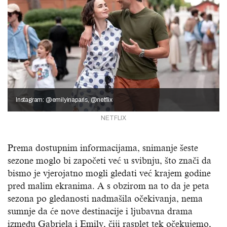
Instagram: @emilyinaparis, @netflix
NETFLIX
Prema dostupnim informacijama, snimanje šeste
sezone moglo bi započeti već u svibnju, što znači da
bismo je vjerojatno mogli gledati već krajem godine
pred malim ekranima. A s obzirom na to da je peta
sezona po gledanosti nadmašila očekivanja, nema
sumnje da će nove destinacije i ljubavna drama
između Gabriela i Emily, čiji rasplet tek očekujemo,