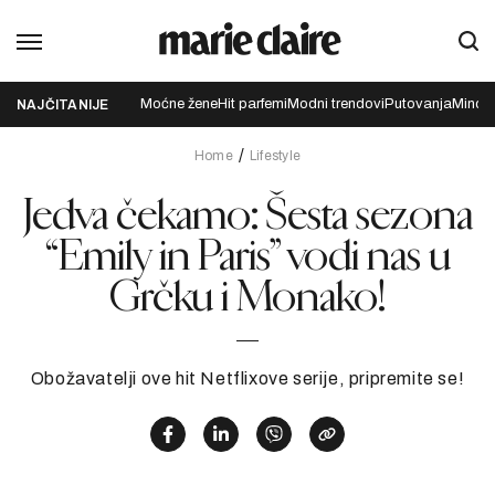
Moćne žene
Hit parfemi
Modni trendovi
Putovanja
Mindfu
NAJČITANIJE
Home
Lifestyle
Jedva čekamo: Šesta sezona
“Emily in Paris” vodi nas u
Grčku i Monako!
Obožavatelji ove hit Netflixove serije, pripremite se!