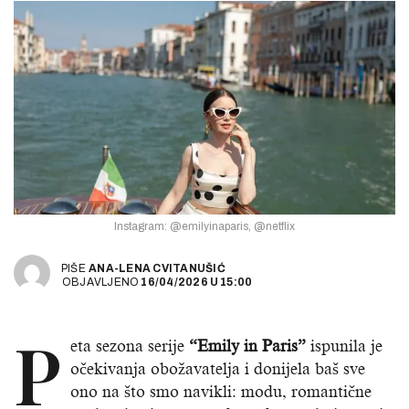
Instagram: @emilyinaparis, @netflix
PIŠE
ANA-LENA CVITANUŠIĆ
OBJAVLJENO
16/04/2026
U
15:00
P
eta sezona serije
“Emily in Paris”
ispunila je
očekivanja obožavatelja i donijela baš sve
ono na što smo navikli: modu, romantične