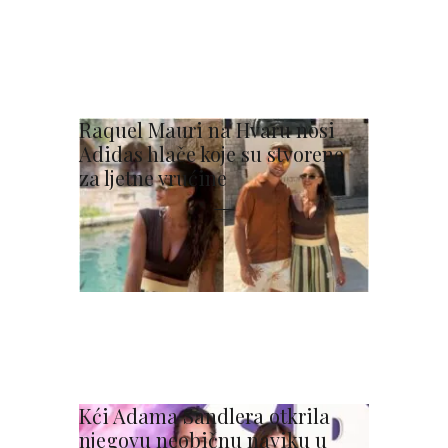
Raquel Mauri na Hvaru nosi
Adidas hlače koje su stvorene
za ljetne vrućine
Kći Adama Sandlera otkrila
njegovu neobičnu naviku u