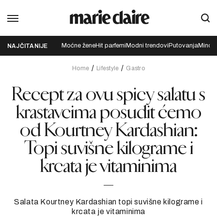
Moćne žene
Hit parfemi
Modni trendovi
Putovanja
Mindfu
NAJČITANIJE
Home
Lifestyle
Gastro
Recept za ovu spicy salatu s
krastavcima posudit ćemo
od Kourtney Kardashian:
Topi suvišne kilograme i
krcata je vitaminima
Salata Kourtney Kardashian topi suvišne kilograme i
krcata je vitaminima