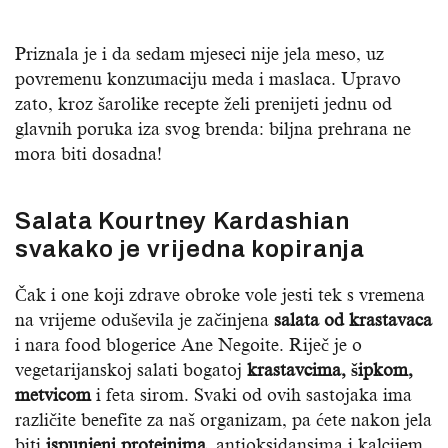
Priznala je i da sedam mjeseci nije jela meso, uz
povremenu konzumaciju meda i maslaca. Upravo
zato, kroz šarolike recepte želi prenijeti jednu od
glavnih poruka iza svog brenda: biljna prehrana ne
mora biti dosadna!
Salata Kourtney Kardashian
svakako je vrijedna kopiranja
Čak i one koji zdrave obroke vole jesti tek s vremena
na vrijeme oduševila je začinjena
salata od krastavaca
i nara food blogerice Ane Negoite. Riječ je o
vegetarijanskoj salati bogatoj
krastavcima, šipkom,
metvicom
i feta sirom. Svaki od ovih sastojaka ima
različite benefite za naš organizam, pa ćete nakon jela
biti
ispunjeni proteinima
, antioksidansima i kalcijem.