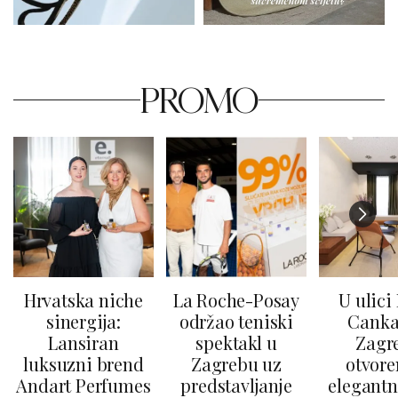
PROMO
Hrvatska niche
La Roche-Posay
U ulici
sinergija:
održao teniski
Canka
Lansiran
spektakl u
Zagr
luksuzni brend
Zagrebu uz
otvore
Andart Perfumes
predstavljanje
elegantn