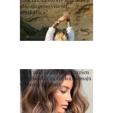
plaćaju puno više od
muškaraca?
Francuski pramenovi: savršen
ljetni odabir za sve koji nemaju
vremena za izrast