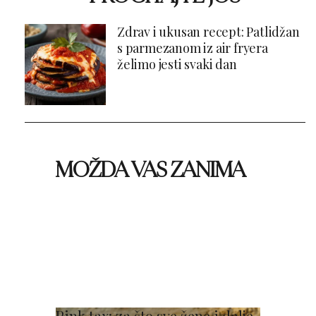
Zdrav i ukusan recept: Patlidžan
s parmezanom iz air fryera
želimo jesti svaki dan
MOŽDA VAS ZANIMA
Pink tax: za što sve žene i dalje