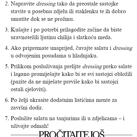
Napravite
dressing
tako da preostale sastojke
stavite u posebnu zdjelu ili staklenku te ih dobro
umutite dok se ne prožmu.
Kušajte i po potrebi prilagodite začine da biste
uravnotežili ljutinu chilija i slatkoću meda.
Ako pripremate unaprijed, čuvajte salatu i
dressing
u odvojenim posudama u hladnjaku.
Prilikom posluživanja prelijte
dressing
preko salate
i lagano promiješajte kako bi se svi sastojci obložili
(pazite da ne miješate previše kako bi sastojci
ostali cjeloviti).
Po želji ukrasite dodatnim listićima mente za
završni dodir.
Poslužite salatu na tanjurima ili u zdjelicama – i
uživajte odmah!
PROČITAJTE JOŠ