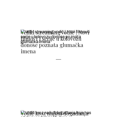
Veliki streaming vodič | Novi
filmovi i serije u kolovozu
donose poznata glumačka
imena
Vodič kroz najkul događanja