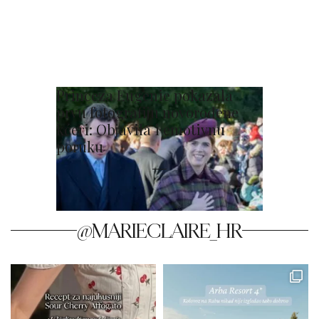
Princeza Eugenie pokazala
prvu fotografiju novorođene
kćeri: Objavila i emotivnu
poruku
@MARIECLAIRE_HR