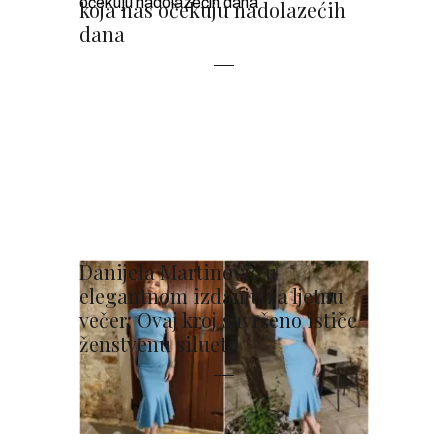
koja nas očekuju nadolazećih
dana
Danijela Martinović u
elegantnom izdanju za ljetnu
večer: Ovaj kroj savršeno ističe
ženstvenu siluetu