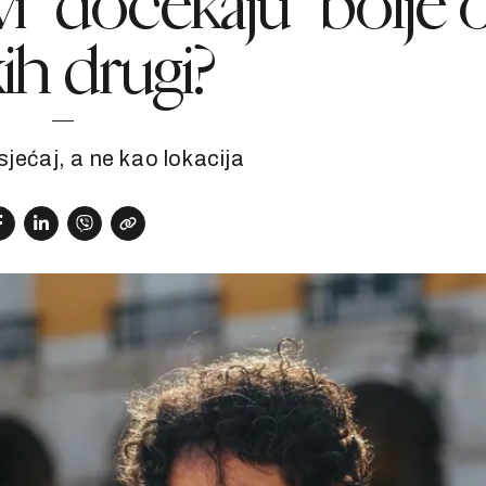
i “dočekaju” bolje 
ih drugi?
jećaj, a ne kao lokacija