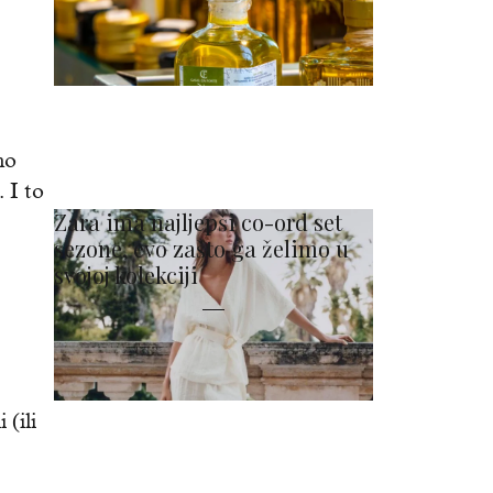
mo
 I to
Zara ima najljepši co-ord set
sezone, evo zašto ga želimo u
svojoj kolekciji
 (ili