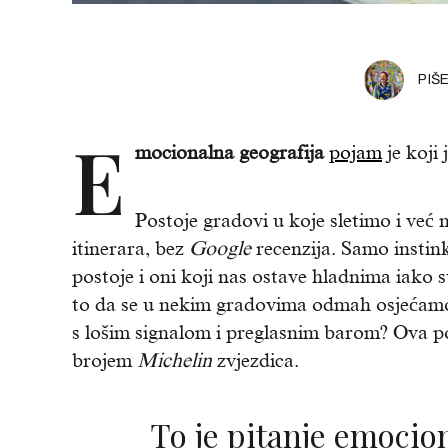
PIŠ
E
mocionalna geografija
pojam
je koji 
Postoje gradovi u koje sletimo i već 
itinerara, bez
Google
recenzija. Samo instink
postoje i oni koji nas ostave hladnima iako s
to da se u nekim gradovima odmah osjećamo
s lošim signalom i preglasnim barom? Ova p
brojem
Michelin
zvjezdica.
To je pitanje emocio