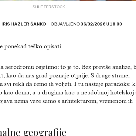
SHUTTERSTOCK
E
IRIS HAZLER ŠANKO
OBJAVLJENO
06/02/2026
U
18:00
je ponekad teško opisati.
na aerodromu osjetimo: to je to. Bez previše analize, 
t, kao da nas grad poznaje otprije. S druge strane,
u svi rekli da ćemo ih voljeti. I tu nastaje paradoks: 
 kao doma, a u drugima kao u neudobnoj hotelskoj 
ojava nema veze samo s arhitekturom, vremenom ili
nalne geografije