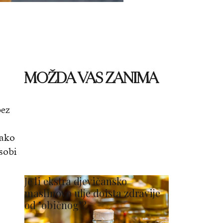
MOŽDA VAS ZANIMA
bez
kako
sobi
Je li ekstra djevičansko
maslinovo ulje doista zdravije
od "običnog"?