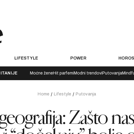
LIFESTYLE
POWER
HORO
ITANIJE
Moćne žene
Hit parfemi
Modni trendovi
Putovanja
Mindf
Home
Lifestyle
Putovanja
ografija: Zašto na