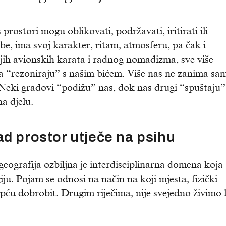
prostori mogu oblikovati, podržavati, iritirati ili
be, ima svoj karakter, ritam, atmosferu, pa čak i
ijih avionskih karata i radnog nomadizma, sve više
oja “rezoniraju” s našim bićem. Više nas ne zanima sa
Neki gradovi “podižu” nas, dok nas drugi “spuštaju”.
na djelu.
d prostor utječe na psihu
eografija ozbiljna je interdisciplinarna domena koja
iju. Pojam se odnosi na način na koji mjesta, fizički
opću dobrobit. Drugim riječima, nije svejedno živimo li