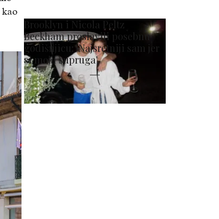
o kao
Brooklyn i Nicola Peltz
Beckham proslavili posebnu
godišnjicu: 'Najsretniji sam jer
si moja supruga'