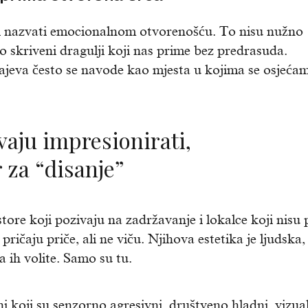
i nazvati emocionalnom otvorenošću. To nisu nužno
to skriveni dragulji koji nas prime bez predrasuda.
jeva često se navode kao mjesta u kojima se osjeća
 za “disanje”
tore koji pozivaju na zadržavanje i lokalce koji nisu
pričaju priče, ali ne viču. Njihova estetika je ljudska,
 ih volite. Samo su tu.
i koji su senzorno agresivni, društveno hladni, vizua