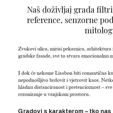
Naš doživljaj grada filtriran je kroz osobne
reference, senzorne pod
mitolog
Zvukovi ulica, mirisi pekarnica, arhitektura 
gradske fasade, sve to stvara emocionalnu m
I dok će nekome Lisabon biti romantična kul
nepodnošljivo brdovit i vjetrovit kaos. Netko
hladnu distanciranost i pretencioznost – sve 
rezoniranje u vanjskom prostoru.
Gradovi s karakterom – tko nas