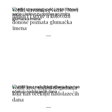
Veliki streaming vodič | Novi
filmovi i serije u kolovozu
donose poznata glumačka
imena
Vodič kroz najkul događanja
koja nas očekuju nadolazećih
dana