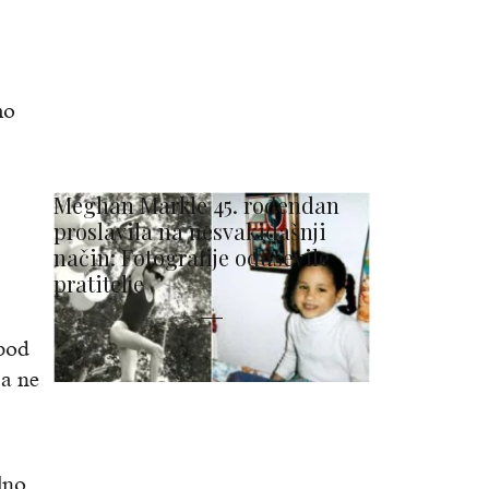
mo
Meghan Markle 45. rođendan
proslavila na nesvakidašnji
način: Fotografije oduševile
pratitelje
 pod
 a ne
lno