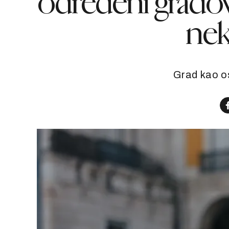
određeni gradov
nek
Grad kao os