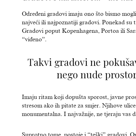
Određeni gradovi imaju ono što bismo mogl
najveći ili najpoznatiji gradovi. Ponekad su 
Gradovi poput Kopenhagena, Portoa ili Sara
“viđeno”.
Takvi gradovi ne pokušavaju impresionirati,
nego nude prostor
Imaju ritam koji dopušta sporost, javne pros
stresom ako ih pitate za smjer. Njihove ulice 
monumentalna. I najvažnije, ne tjeraju vas da
Suprotno tome, postoje i “teški” gradovi. On