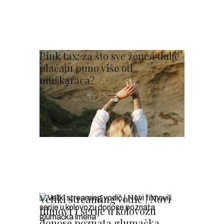
Pink tax: za što sve žene i dalje
plaćaju puno više od
muškaraca?
Veliki streaming vodič | Novi
filmovi i serije u kolovozu
donose poznata glumačka