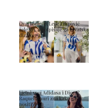
Ovaj komplet Lejle Filipović
žele svi, a potpisuje ga hrvatska
dizajnerica
Ljetni spoj Adidasa i Diora?
Raquel Mauri zna kako ga
nositi