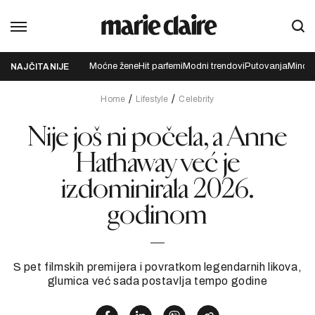
Moćne žene
Hit parfemi
Modni trendovi
Putovanja
Mindfu
NAJČITANIJE
Home
Lifestyle
Celebrity
Nije još ni počela, a Anne
Hathaway već je
izdominirala 2026.
godinom
S pet filmskih premijera i povratkom legendarnih likova,
glumica već sada postavlja tempo godine