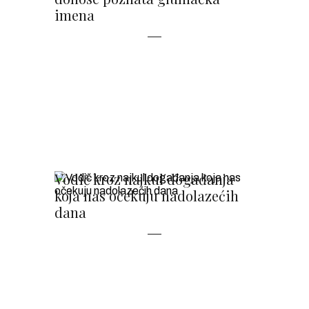
imena
Vodič kroz najkul događanja
koja nas očekuju nadolazećih
dana