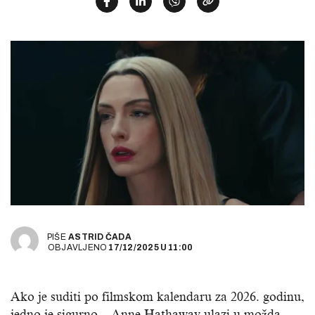
PIŠE
ASTRID ČADA
OBJAVLJENO
17/12/2025
U
11:00
Ako je suditi po filmskom kalendaru za 2026. godinu,
jedno je sigurno – Anne Hathaway ulazi u možda