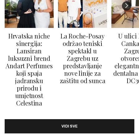
Hrvatska niche
La Roche-Posay
U ulici
sinergija:
održao teniski
Canka
Lansiran
spektakl u
Zagr
luksuzni brend
Zagrebu uz
otvore
Andart Perfumes
predstavljanje
elegantn
koji spaja
nove linije za
dentalna 
jadransku
zaštitu od sunca
DC3
prirodu i
umjetnost
Celestina
VIDI SVE