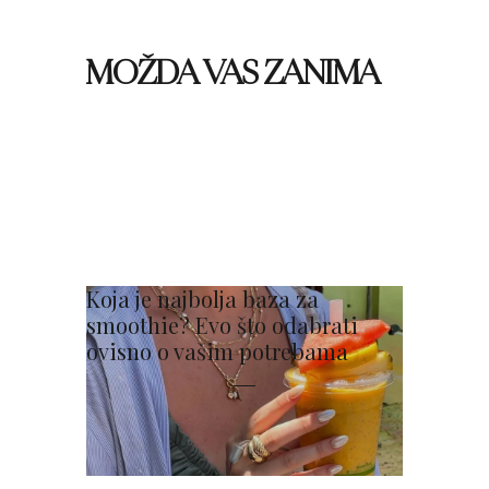
MOŽDA VAS ZANIMA
Koja je najbolja baza za
smoothie? Evo što odabrati
ovisno o vašim potrebama