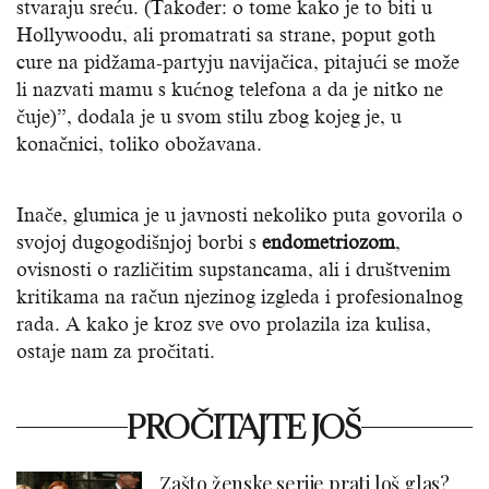
stvaraju sreću. (Također: o tome kako je to biti u
Hollywoodu, ali promatrati sa strane, poput goth
cure na pidžama-partyju navijačica, pitajući se može
li nazvati mamu s kućnog telefona a da je nitko ne
čuje)”, dodala je u svom stilu zbog kojeg je, u
konačnici, toliko obožavana.
Inače, glumica je u javnosti nekoliko puta govorila o
svojoj dugogodišnjoj borbi s
endometriozom
,
ovisnosti o različitim supstancama, ali i društvenim
kritikama na račun njezinog izgleda i profesionalnog
rada. A kako je kroz sve ovo prolazila iza kulisa,
ostaje nam za pročitati.
PROČITAJTE JOŠ
Zašto ženske serije prati loš glas?