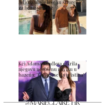
Adidas hlače koje su stvorene
za ljetne vrućine
Kći Adama Sandlera otkrila
njegovu neobičnu naviku u
bazenu: 'Kunem se da je istina'
@MARIECLAIRE_HR