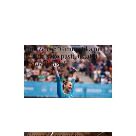
Tina Zelčić: "Gimnastika me
naučila kako pasti, ustati i
nastaviti dalje"
Zaboravite na minimalistički