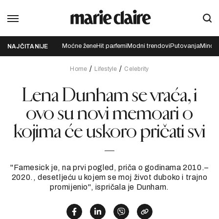
Moćne žene
Hit parfemi
Modni trendovi
Putovanja
Mindfu
NAJČITANIJE
Home
Lifestyle
Celebrity
Lena Dunham se vraća, i
ovo su novi memoari o
kojima će uskoro pričati svi
"Famesick je, na prvi pogled, priča o godinama 2010.–
2020., desetljeću u kojem se moj život duboko i trajno
promijenio", ispričala je Dunham.