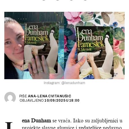
Instagram: @lenadunham
PIŠE
ANA-LENA CVITANUŠIĆ
OBJAVLJENO
10/09/2025
U
18:00
ena Dunham
se vraća. Iako su zaljubljenici u
projekte slavne glumice i
redateljice
nedavno