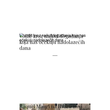
Vodič kroz najkul događanja
koja nas očekuju nadolazećih
dana
Raquel Mauri na Hvaru nosi