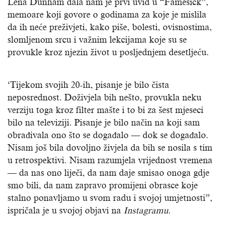
Lena Dunham dala nam je prvi uvid u “Famesick”,
memoare koji govore o godinama za koje je mislila
da ih neće preživjeti, kako piše, bolesti, ovisnostima,
slomljenom srcu i važnim lekcijama koje su se
provukle kroz njezin život u posljednjem desetljeću.
‘Tijekom svojih 20-ih, pisanje je bilo čista
neposrednost. Doživjela bih nešto, provukla neku
verziju toga kroz filter mašte i to bi za šest mjeseci
bilo na televiziji. Pisanje je bilo način na koji sam
obrađivala ono što se događalo — dok se događalo.
Nisam još bila dovoljno živjela da bih se nosila s tim
u retrospektivi. Nisam razumjela vrijednost vremena
— da nas ono liječi, da nam daje smisao onoga gdje
smo bili, da nam zapravo promijeni obrasce koje
stalno ponavljamo u svom radu i svojoj umjetnosti”,
ispričala je u svojoj objavi na
Instagramu
.