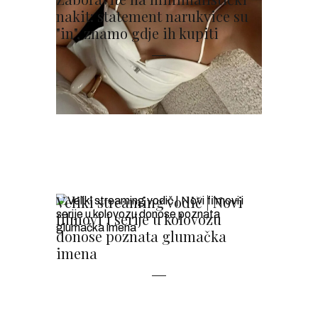
nakit: statement narukvice su
"in", znamo gdje ih kupiti
Veliki streaming vodič | Novi
filmovi i serije u kolovozu
donose poznata glumačka
imena