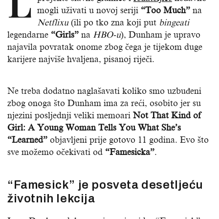
L
mogli uživati u novoj seriji
“Too Much”
na
Netflixu
(ili po tko zna koji put
bingeati
legendarne
“Girls”
na
HBO-u
), Dunham je upravo
najavila povratak onome zbog čega je tijekom duge
karijere najviše hvaljena, pisanoj riječi.
Ne treba dodatno naglašavati koliko smo uzbuđeni
zbog onoga što Dunham ima za reći, osobito jer su
njezini posljednji veliki memoari
Not That Kind of
Girl: A Young Woman Tells You What She’s
“Learned”
objavljeni prije gotovo 11 godina. Evo što
sve možemo očekivati od
“Famesicka”
.
“Famesick” je posveta desetljeću
životnih lekcija