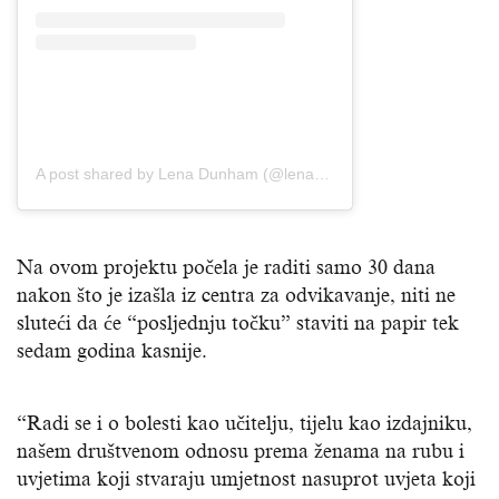
A post shared by Lena Dunham (@lenadunham)
Na ovom projektu počela je raditi samo 30 dana
nakon što je izašla iz centra za odvikavanje, niti ne
sluteći da će “posljednju točku” staviti na papir tek
sedam godina kasnije.
“Radi se i o bolesti kao učitelju, tijelu kao izdajniku,
našem društvenom odnosu prema ženama na rubu i
uvjetima koji stvaraju umjetnost nasuprot uvjeta koji