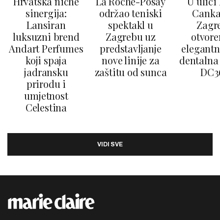
Hrvatska niche
La Roche-Posay
U ulici
sinergija:
održao teniski
Canka
Lansiran
spektakl u
Zagr
luksuzni brend
Zagrebu uz
otvore
Andart Perfumes
predstavljanje
elegantn
koji spaja
nove linije za
dentalna 
jadransku
zaštitu od sunca
DC3
prirodu i
umjetnost
Celestina
VIDI SVE