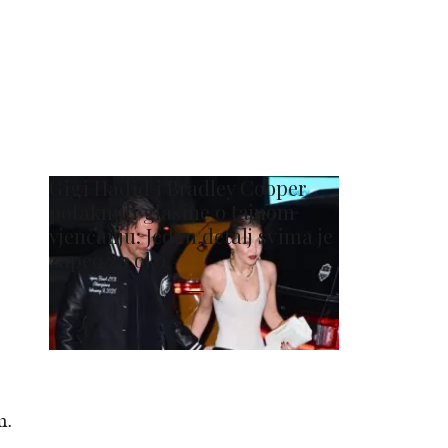
Gigi Hadid i Bradley Cooper
potaknuli glasine o tajnom
vjenčanju: Jedan detalj svima je
zapeo za oko
m.