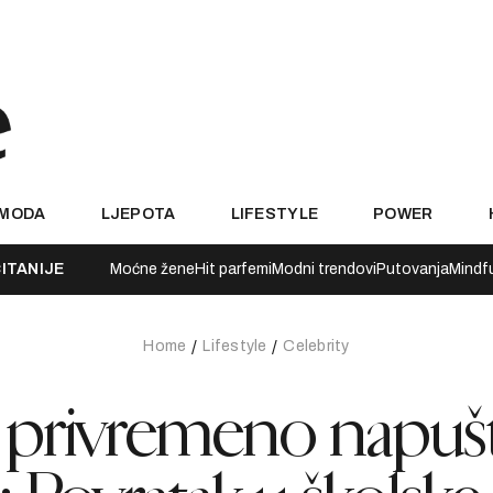
MODA
LJEPOTA
LIFESTYLE
POWER
ITANIJE
Moćne žene
Hit parfemi
Modni trendovi
Putovanja
Mindf
Home
Lifestyle
Celebrity
n privremeno napuš