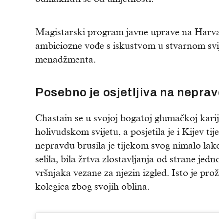
Magistarski program javne uprave na Harvar
ambiciozne vođe s iskustvom u stvarnom svijet
menadžmenta.
Posebno je osjetljiva na neprav
Chastain se u svojoj bogatoj glumačkoj kari
holivudskom svijetu, a posjetila je i Kijev t
nepravdu brusila je tijekom svog nimalo lakog
selila, bila žrtva zlostavljanja od strane jed
vršnjaka vezane za njezin izgled. Isto je pro
kolegica zbog svojih oblina.