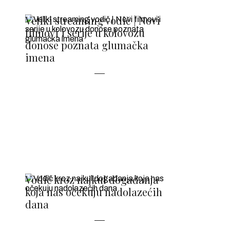
Veliki streaming vodič | Novi
filmovi i serije u kolovozu
donose poznata glumačka
imena
Vodič kroz najkul događanja
koja nas očekuju nadolazećih
dana