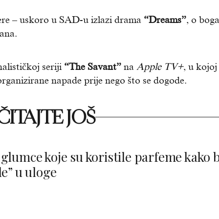
ijere – uskoro u SAD-u izlazi drama
“Dreams”
, o boga
tana.
alističkoj seriji
“The Savant”
na
Apple TV+
, u kojoj
iti organizirane napade prije nego što se dogode.
ITAJTE JOŠ
glumce koje su koristile parfeme kako b
le” u uloge