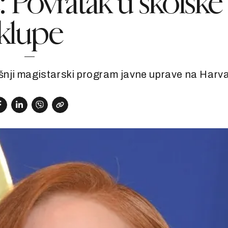
: Povratak u školske
klupe
šnji magistarski program javne uprave na Harv