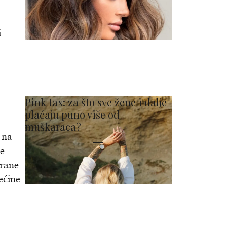
i
Pink tax: za što sve žene i dalje
plaćaju puno više od
muškaraca?
 na
se
trane
ećine