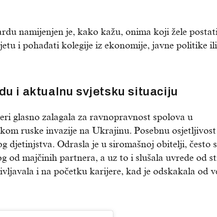
du namijenjen je, kako kažu, onima koji žele postat
u i pohađati kolegije iz ekonomije, javne politike ili
du i aktualnu svjetsku situaciju
jeri glasno zalagala za ravnopravnost spolova u
ijekom ruske invazije na Ukrajinu. Posebnu osjetljivost
 djetinjstva. Odrasla je u siromašnoj obitelji, često 
nog od majčinih partnera, a uz to i slušala uvrede od s
življavala i na početku karijere, kad je odskakala od v