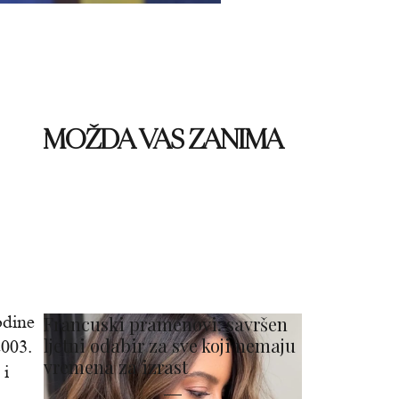
MOŽDA VAS ZANIMA
odine
Francuski pramenovi: savršen
ljetni odabir za sve koji nemaju
2003.
vremena za izrast
 i