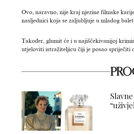
Ovo, naravno, nije kraj njezine filmske kar
nasljednici koja se zaljubljuje u mladog bale
Također, glumit će i u najiščekivanijoj krimin
utjeloviti istražiteljicu čiji je posao spriječ
PROČ
Slavne 
“uživje