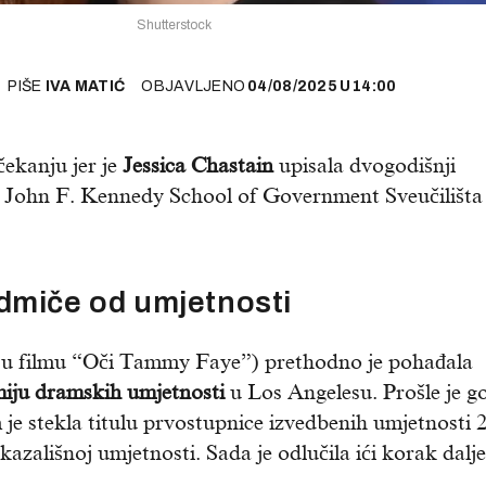
Shutterstock
PIŠE
IVA MATIĆ
OBJAVLJENO
04/08/2025
U
14:00
čekanju jer je
Jessica Chastain
upisala dvogodišnji
 John F. Kennedy School of Government Sveučilišta
dmiče od umjetnosti
 u filmu “Oči Tammy Faye”) prethodno je pohađala
iju dramskih umjetnosti
u Los Angelesu. Prošle je g
je stekla titulu prvostupnice izvedbenih umjetnosti 
azališnoj umjetnosti. Sada je odlučila ići korak dalje