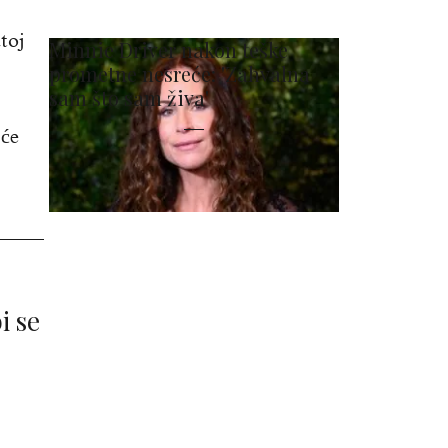
toj
Minnie Driver nakon teške
prometne nesreće: 'Zahvalna
sam što sam živa'
 će
i se