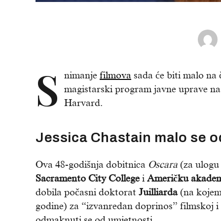
S
nimanje
filmova
sada će biti malo na 
magistarski program javne uprave na
Harvard.
Jessica Chastain malo se o
Ova 48-godišnja dobitnica
Oscara
(za ulogu
Sacramento City College
i
Američku akadem
dobila počasni doktorat
Juilliarda
(na kojem 
godine) za “izvanredan doprinos” filmskoj i k
odmaknuti se od umjetnosti.