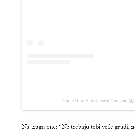
A post shared by Jessica Chastain (@
Na tragu one: “Ne trebaju tebi veće grudi, ne