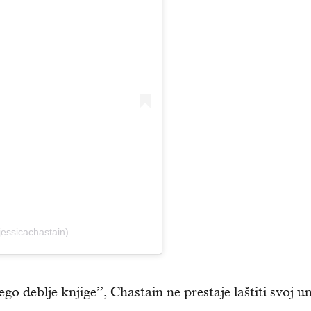
jessicachastain)
go deblje knjige”, Chastain ne prestaje laštiti svoj u