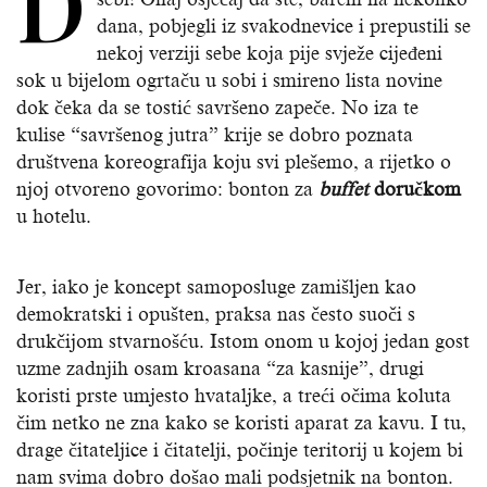
D
dana, pobjegli iz svakodnevice i prepustili se
nekoj verziji sebe koja pije svježe cijeđeni
sok u bijelom ogrtaču u sobi i smireno lista novine
dok čeka da se tostić savršeno zapeče. No iza te
kulise “savršenog jutra” krije se dobro poznata
društvena koreografija koju svi plešemo, a rijetko o
njoj otvoreno govorimo: bonton za
buffet
doručkom
u hotelu.
Jer, iako je koncept samoposluge zamišljen kao
demokratski i opušten, praksa nas često suoči s
drukčijom stvarnošću. Istom onom u kojoj jedan gost
uzme zadnjih osam kroasana “za kasnije”, drugi
koristi prste umjesto hvataljke, a treći očima koluta
čim netko ne zna kako se koristi aparat za kavu. I tu,
drage čitateljice i čitatelji, počinje teritorij u kojem bi
nam svima dobro došao mali podsjetnik na bonton.