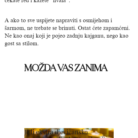
čekate red i kažete “hvala”.
A ako to sve uspijete napraviti s osmijehom i
šarmom, ne trebate se brinuti. Ostat ćete zapamćeni.
Ne kao onaj koji je pojeo zadnju kajganu, nego kao
gost sa stilom.
MOŽDA VAS ZANIMA
Je li ekstra djevičansko