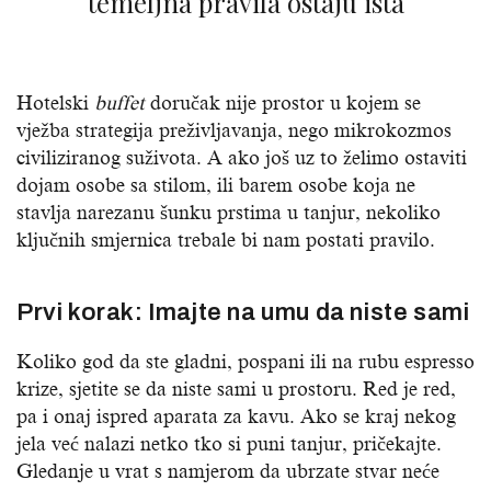
temeljna pravila ostaju ista
Hotelski
buffet
doručak nije prostor u kojem se
vježba strategija preživljavanja, nego mikrokozmos
civiliziranog suživota. A ako još uz to želimo ostaviti
dojam osobe sa stilom, ili barem osobe koja ne
stavlja narezanu šunku prstima u tanjur, nekoliko
ključnih smjernica trebale bi nam postati pravilo.
Prvi korak: Imajte na umu da niste sami
Koliko god da ste gladni, pospani ili na rubu espresso
krize, sjetite se da niste sami u prostoru. Red je red,
pa i onaj ispred aparata za kavu. Ako se kraj nekog
jela već nalazi netko tko si puni tanjur, pričekajte.
Gledanje u vrat s namjerom da ubrzate stvar neće