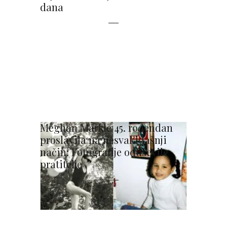
dana
Meghan Markle 45. rođendan
proslavila na nesvakidašnji
način: Fotografije oduševile
pratitelje