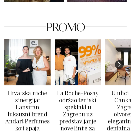
PROMO
Hrvatska niche
La Roche-Posay
U ulici
sinergija:
održao teniski
Canka
Lansiran
spektakl u
Zagr
luksuzni brend
Zagrebu uz
otvore
Andart Perfumes
predstavljanje
elegantn
koji spaja
nove linije za
dentalna 