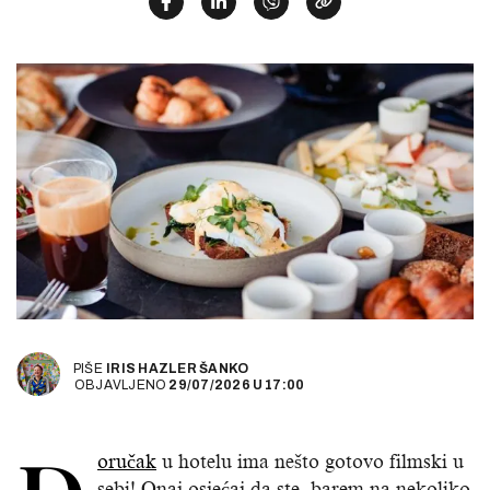
PIŠE
IRIS HAZLER ŠANKO
OBJAVLJENO
29/07/2026
U
17:00
oručak
u hotelu ima nešto gotovo filmski u
sebi! Onaj osjećaj da ste, barem na nekoliko