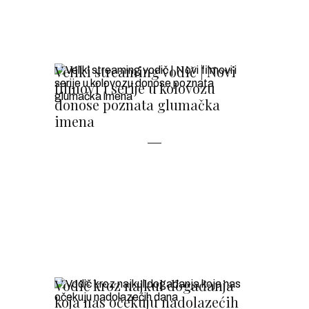
Veliki streaming vodič | Novi
filmovi i serije u kolovozu
donose poznata glumačka
imena
Vodič kroz najkul događanja
koja nas očekuju nadolazećih