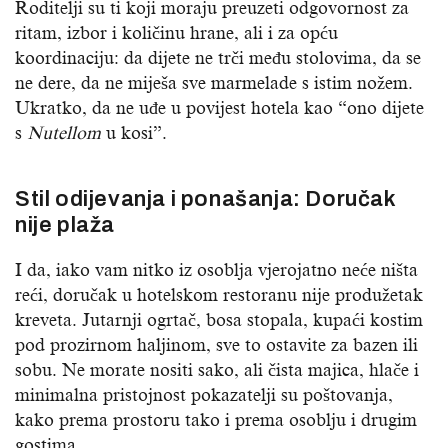
Roditelji su ti koji moraju preuzeti odgovornost za
ritam, izbor i količinu hrane, ali i za opću
koordinaciju: da dijete ne trči među stolovima, da se
ne dere, da ne miješa sve marmelade s istim nožem.
Ukratko, da ne uđe u povijest hotela kao “ono dijete
s
Nutellom
u kosi”.
Stil odijevanja i ponašanja: Doručak
nije plaža
I da, iako vam nitko iz osoblja vjerojatno neće ništa
reći, doručak u hotelskom restoranu nije produžetak
kreveta. Jutarnji ogrtač, bosa stopala, kupaći kostim
pod prozirnom haljinom, sve to ostavite za bazen ili
sobu. Ne morate nositi sako, ali čista majica, hlače i
minimalna pristojnost pokazatelji su poštovanja,
kako prema prostoru tako i prema osoblju i drugim
gostima.