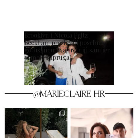
Brooklyn i Nicola Peltz
Beckham proslavili posebnu
godišnjicu: 'Najsretniji sam jer
si moja supruga'
@MARIECLAIRE_HR