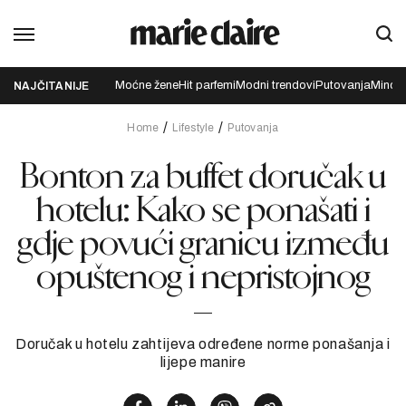
Moćne žene
Hit parfemi
Modni trendovi
Putovanja
Mindfu
NAJČITANIJE
Home
Lifestyle
Putovanja
Bonton za buffet doručak u
hotelu: Kako se ponašati i
gdje povući granicu između
opuštenog i nepristojnog
Doručak u hotelu zahtijeva određene norme ponašanja i
lijepe manire