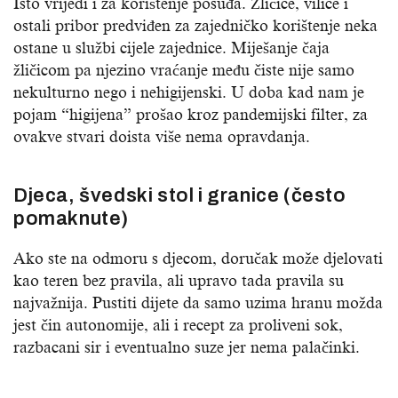
Isto vrijedi i za korištenje posuđa. Žličice, vilice i
ostali pribor predviđen za zajedničko korištenje neka
ostane u službi cijele zajednice. Miješanje čaja
žličicom pa njezino vraćanje među čiste nije samo
nekulturno nego i nehigijenski. U doba kad nam je
pojam “higijena” prošao kroz pandemijski filter, za
ovakve stvari doista više nema opravdanja.
Djeca, švedski stol i granice (često
pomaknute)
Ako ste na odmoru s djecom, doručak može djelovati
kao teren bez pravila, ali upravo tada pravila su
najvažnija. Pustiti dijete da samo uzima hranu možda
jest čin autonomije, ali i recept za proliveni sok,
razbacani sir i eventualno suze jer nema palačinki.