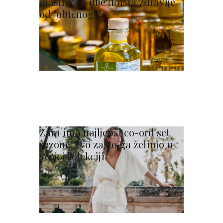
maslinovo ulje doista zdravije
od "običnog"?
Zara ima najljepši co-ord set
sezone, evo zašto ga želimo u
svojoj kolekciji