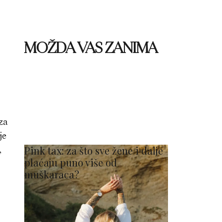
MOŽDA VAS ZANIMA
za
je
,
Pink tax: za što sve žene i dalje
plaćaju puno više od
muškaraca?