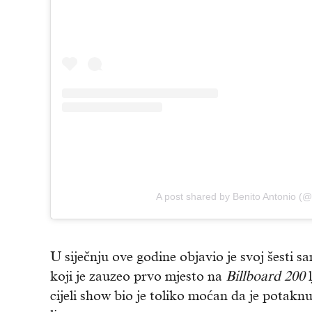
A post shared by Benito Antonio (
U siječnju ove godine objavio je svoj šesti
koji je zauzeo prvo mjesto na
Billboard 200
l
cijeli show bio je toliko moćan da je potakn