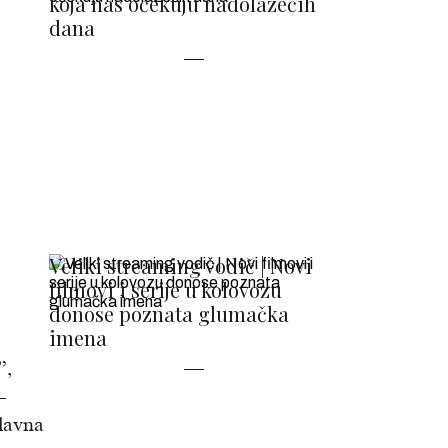
koja nas očekuju nadolazećih
dana
Veliki streaming vodič | Novi
filmovi i serije u kolovozu
donose poznata glumačka
imena
”,
–
slavna