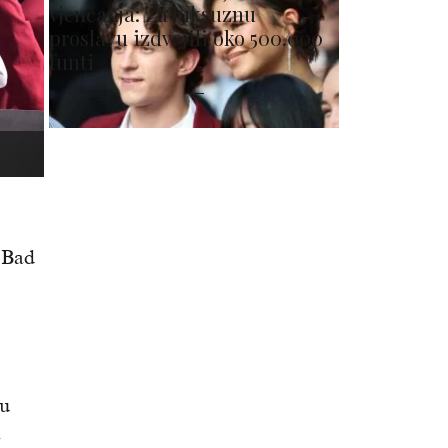
vjenčanja: Za luksuznu
proslavu izdvojili oko 500.000
funti
o Bad
ku
a