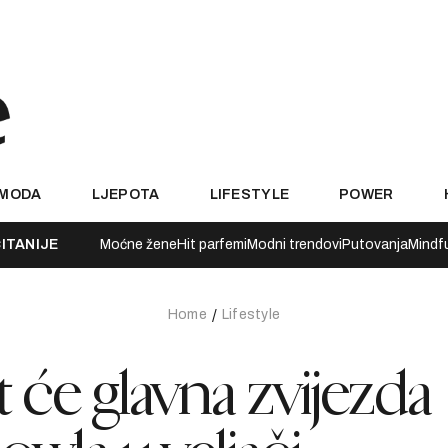
MODA
LJEPOTA
LIFESTYLE
POWER
ITANIJE
Moćne žene
Hit parfemi
Modni trendovi
Putovanja
Mindf
Home
Lifestyle
 će glavna zvijezda