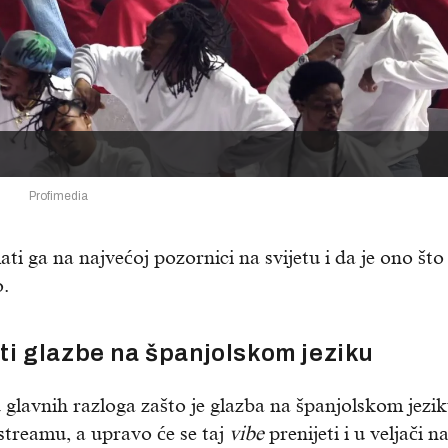
Profimedia
ati ga na najvećoj pozornici na svijetu i da je ono št
o.
i glazbe na španjolskom jeziku
 glavnih razloga zašto je glazba na španjolskom jezi
treamu, a upravo će se taj
vibe
prenijeti i u veljači n