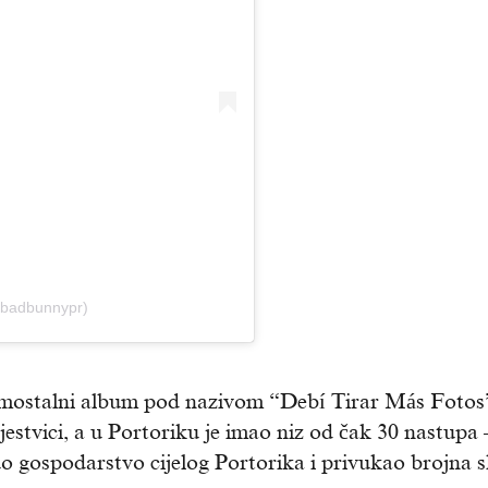
@badbunnypr)
 samostalni album pod nazivom “Debí Tirar Más Fotos
jestvici, a u Portoriku je imao niz od čak 30 nastupa 
uo gospodarstvo cijelog Portorika i privukao brojna 