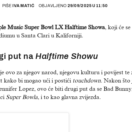
PIŠE
IVA MATIĆ
OBJAVLJENO
29/09/2025
U
11:50
le Music Super Bowl LX Halftime Showa
, koji će se
adiumu u Santa Clari u Kaliforniji.
gi put na
Halftime Showu
 je ovo za njegov narod, njegovu kulturu i povijest te 
put kako bi mogao ući i postići
touchdown
. Nakon što 
ennifer Lopez, ovo će biti drugi put da se Bad Bunny
ici
Super Bowla
, i to kao glavna zvijezda.