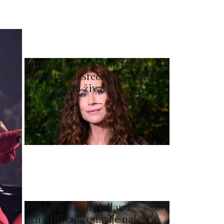
Minnie Driver nakon teške
prometne nesreće: 'Zahvalna
sam što sam živa'
Zendaya i Tom Holland
priredili tajno slavlje nakon