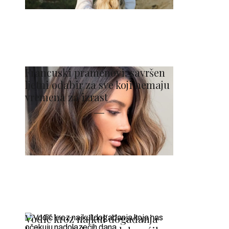
Francuski pramenovi: savršen
ljetni odabir za sve koji nemaju
vremena za izrast
Vodič kroz najkul događanja