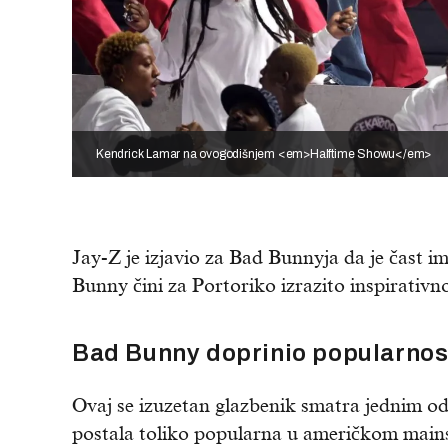
Kendrick Lamar na ovogodišnjem <em>Halftime Showu</em>
Jay-Z je izjavio za Bad Bunnyja da je čast im
Bunny čini za Portoriko izrazito inspirativn
Bad Bunny doprinio popularnost
Ovaj se izuzetan glazbenik smatra jednim od
postala toliko popularna u američkom mains