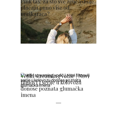
Pink tax: za što sve žene i dalje
plaćaju puno više od
muškaraca?
Veliki streaming vodič | Novi
filmovi i serije u kolovozu
donose poznata glumačka
imena