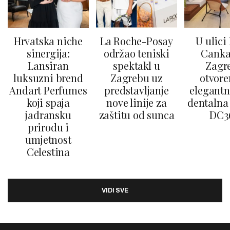
Hrvatska niche
La Roche-Posay
U ulici
sinergija:
održao teniski
Canka
Lansiran
spektakl u
Zagr
luksuzni brend
Zagrebu uz
otvore
Andart Perfumes
predstavljanje
elegantn
koji spaja
nove linije za
dentalna 
jadransku
zaštitu od sunca
DC3
prirodu i
umjetnost
Celestina
VIDI SVE