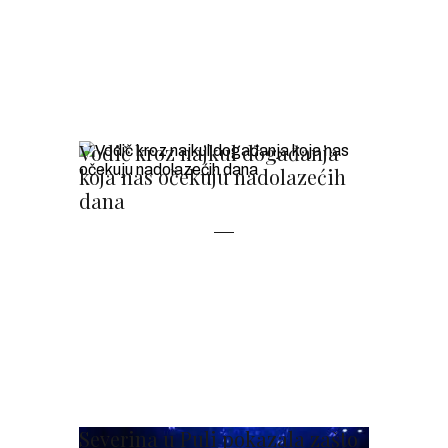
Vodič kroz najkul događanja
koja nas očekuju nadolazećih
dana
Severina u Puli pokazala zašto