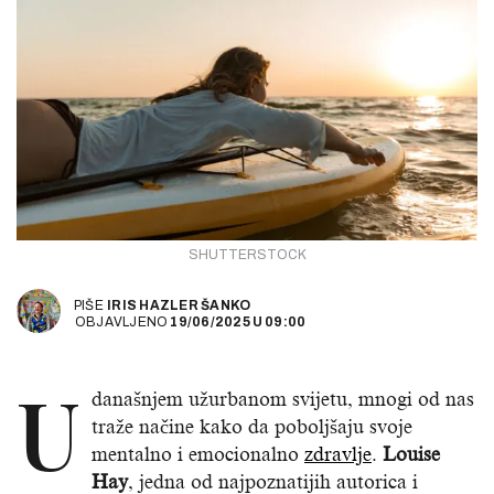
SHUTTERSTOCK
PIŠE
IRIS HAZLER ŠANKO
OBJAVLJENO
19/06/2025
U
09:00
U
današnjem užurbanom svijetu, mnogi od nas
traže načine kako da poboljšaju svoje
mentalno i emocionalno
zdravlje
.
Louise
Hay
, jedna od najpoznatijih autorica i