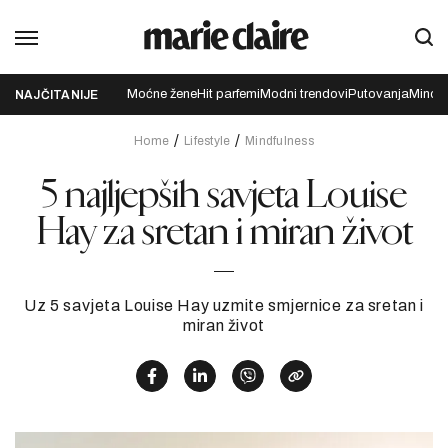
Moćne žene
Hit parfemi
Modni trendovi
Putovanja
Mindfu
NAJČITANIJE
Home
Lifestyle
Mindfulness
5 najljepših savjeta Louise
Hay za sretan i miran život
Uz 5 savjeta Louise Hay uzmite smjernice za sretan i
miran život