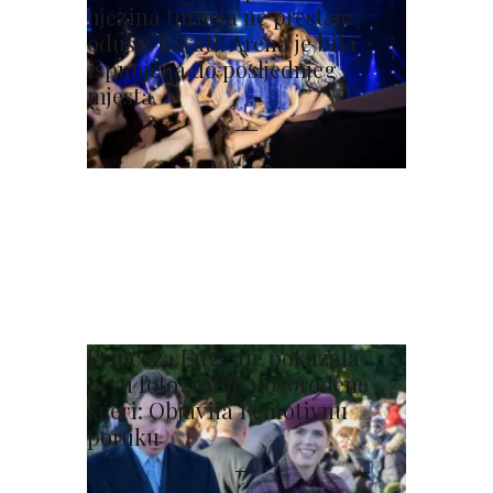
njezina turneja ne prestaje
oduševljavati: Arena je bila
ispunjena do posljednjeg
mjesta
Princeza Eugenie pokazala
prvu fotografiju novorođene
kćeri: Objavila i emotivnu
poruku