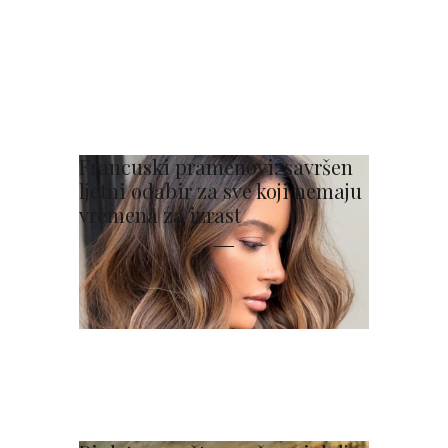
Francuski pramenovi: savršen
ljetni odabir za sve koji nemaju
vremena za izrast