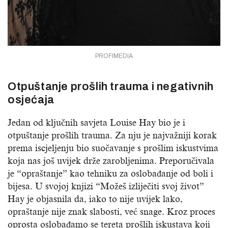
PROFIMEDIA
Otpuštanje prošlih trauma i negativnih
osjećaja
Jedan od ključnih savjeta Louise Hay bio je i
otpuštanje prošlih trauma. Za nju je najvažniji korak
prema iscjeljenju bio suočavanje s prošlim iskustvima
koja nas još uvijek drže zarobljenima. Preporučivala
je “opraštanje” kao tehniku za oslobađanje od boli i
bijesa. U svojoj knjizi “Možeš izliječiti svoj život”
Hay je objasnila da, iako to nije uvijek lako,
opraštanje nije znak slabosti, već snage. Kroz proces
oprosta oslobađamo se tereta prošlih iskustava koji