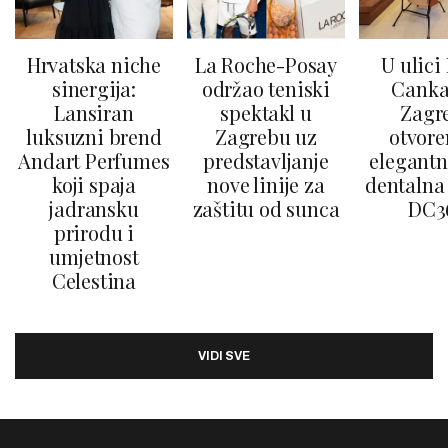
Hrvatska niche
La Roche-Posay
U ulici
sinergija:
održao teniski
Canka
Lansiran
spektakl u
Zagr
luksuzni brend
Zagrebu uz
otvore
Andart Perfumes
predstavljanje
elegantn
koji spaja
nove linije za
dentalna 
jadransku
zaštitu od sunca
DC3
prirodu i
umjetnost
Celestina
VIDI SVE