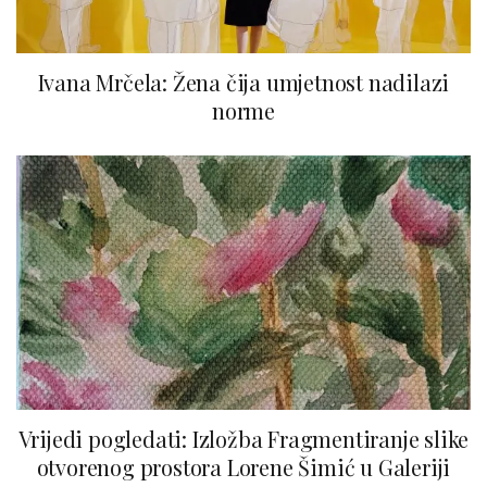
Ivana Mrčela: Žena čija umjetnost nadilazi
norme
Vrijedi pogledati: Izložba Fragmentiranje slike
otvorenog prostora Lorene Šimić u Galeriji