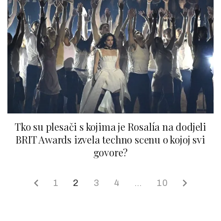
Tko su plesači s kojima je Rosalía na dodjeli
BRIT Awards izvela techno scenu o kojoj svi
govore?
1
2
3
4
…
10