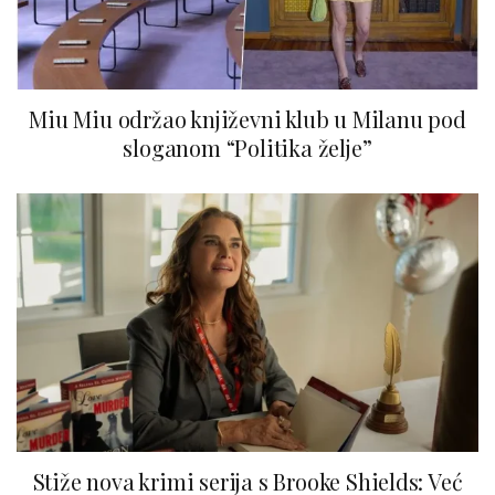
Miu Miu održao književni klub u Milanu pod
sloganom “Politika želje”
Stiže nova krimi serija s Brooke Shields: Već