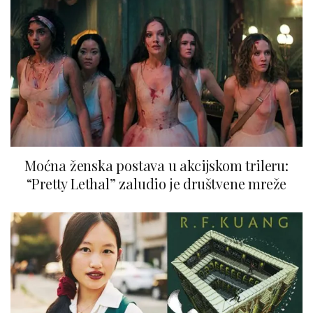
Moćna ženska postava u akcijskom trileru:
“Pretty Lethal” zaludio je društvene mreže