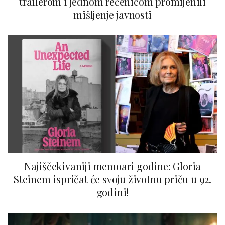
trailerom i jednom rečenicom promijenili
mišljenje javnosti
Najiščekivaniji memoari godine: Gloria
Steinem ispričat će svoju životnu priču u 92.
godini!