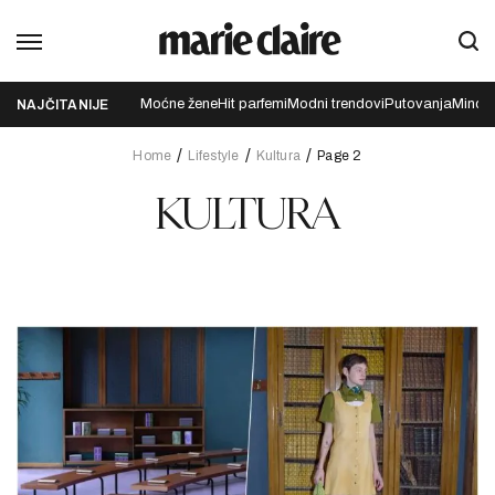
Moćne žene
Hit parfemi
Modni trendovi
Putovanja
Mindfu
NAJČITANIJE
Home
Lifestyle
Kultura
Page 2
KULTURA