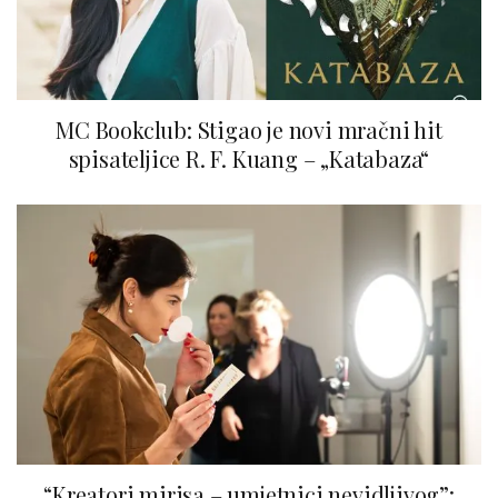
MC Bookclub: Stigao je novi mračni hit
spisateljice R. F. Kuang – „Katabaza“
“Kreatori mirisa – umjetnici nevidljivog”: