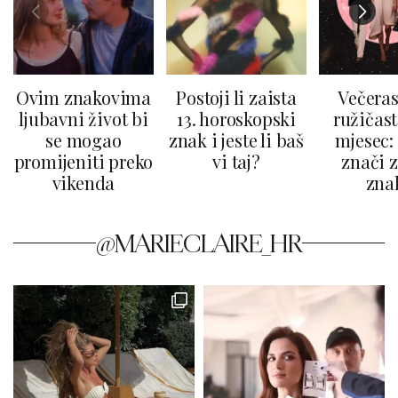
Ovim znakovima
Postoji li zaista
Večeras
ljubavni život bi
13. horoskopski
ružičast
se mogao
znak i jeste li baš
mjesec: 
promijeniti preko
vi taj?
znači z
vikenda
zna
@MARIECLAIRE_HR