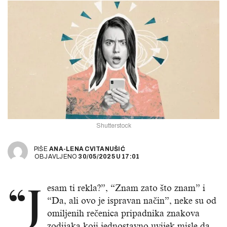
Shutterstock
PIŠE
ANA-LENA CVITANUŠIĆ
OBJAVLJENO
30/05/2025
U
17:01
“J
esam ti rekla?”, “Znam zato što znam” i
“Da, ali ovo je ispravan način”, neke su od
omiljenih rečenica pripadnika znakova
zodijaka koji jednostavno uvijek misle da