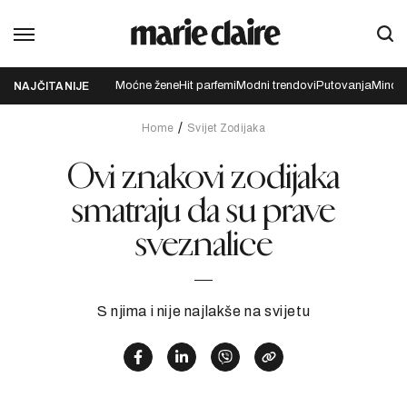
Moćne žene
Hit parfemi
Modni trendovi
Putovanja
Mindfu
NAJČITANIJE
Home
Svijet Zodijaka
Ovi znakovi zodijaka
smatraju da su prave
sveznalice
S njima i nije najlakše na svijetu