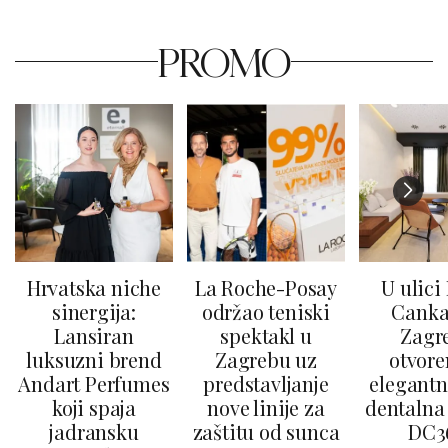
PROMO
Hrvatska niche
La Roche-Posay
U ulici
sinergija:
održao teniski
Canka
Lansiran
spektakl u
Zagr
luksuzni brend
Zagrebu uz
otvore
Andart Perfumes
predstavljanje
elegantn
koji spaja
nove linije za
dentalna 
jadransku
zaštitu od sunca
DC3