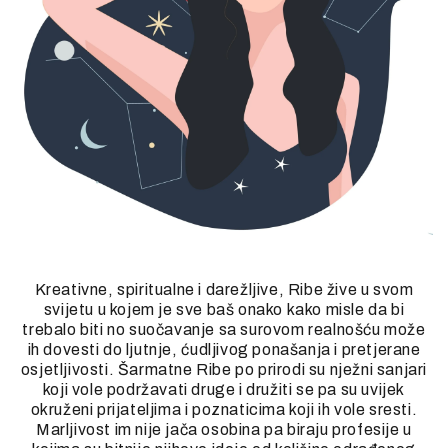
Kreativne, spiritualne i darežljive, Ribe žive u svom
svijetu u kojem je sve baš onako kako misle da bi
trebalo biti no suočavanje sa surovom realnošću može
ih dovesti do ljutnje, ćudljivog ponašanja i pretjerane
osjetljivosti. Šarmatne Ribe po prirodi su nježni sanjari
koji vole podržavati druge i družiti se pa su uvijek
okruženi prijateljima i poznaticima koji ih vole sresti.
Marljivost im nije jača osobina pa biraju profesije u