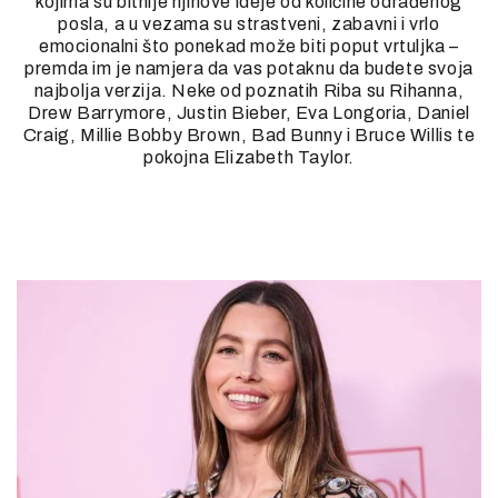
kojima su bitnije njihove ideje od količine odrađenog
posla, a u vezama su strastveni, zabavni i vrlo
emocionalni što ponekad može biti poput vrtuljka –
premda im je namjera da vas potaknu da budete svoja
najbolja verzija. Neke od poznatih Riba su Rihanna,
Drew Barrymore, Justin Bieber, Eva Longoria, Daniel
Craig, Millie Bobby Brown, Bad Bunny i Bruce Willis te
pokojna Elizabeth Taylor.