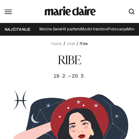
Moćne žene
Hit parfemi
Modni trendovi
Putovanja
Mindfu
NAJČITANIJE
Home
znak
Ribe
RIBE
19. 2. – 20. 3.