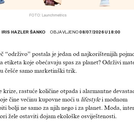
FOTO: Launchmetrics
E
IRIS HAZLER ŠANKO
OBJAVLJENO
08/07/2026
U
18:00
ječ “održivo” postala je jedan od najkorištenijih pojm
za etiketa koje obećavaju spas za planet? Održivi mate
 su češće samo marketinški trik.
e krize, rastuće količine otpada i alarmantne devastac
 koje čine većinu kupovne moći u
lifestyle
i modnom
ti bolji ne samo za njih nego i za planet. Moda, inter
ori žele ostaviti dojam ekološke osviještenosti.