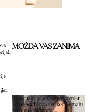
MOŽDA VAS ZANIMA
ova
rijali
ije
ijer,
Francuski pramenovi: savršen
ljetni odabir za sve koji nemaju
vremena za izrast