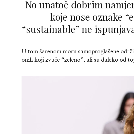
No unatoč dobrim namjerama, mnoge etikete
koje nose oznake “ec
“sustainable” ne ispunjav
U tom šarenom moru samoproglašene održivost
onih koji zvuče “zeleno”, ali su daleko od to