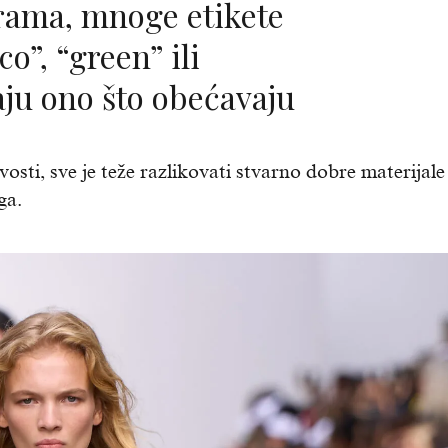
o”, “green” ili
aju ono što obećavaju
i, sve je teže razlikovati stvarno dobre materijale
ga.