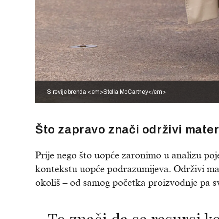
S revije brenda <em>Stella McCartney</em>
Što zapravo znači održivi mater
Prije nego što uopće zaronimo u analizu poj
kontekstu uopće podrazumijeva. Održivi mate
okoliš – od samog početka proizvodnje pa sv
To znači da se resursi koriste pažljivo, da je