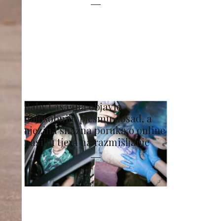
Baby Lasagna objavio
najosobniju pjesmu dosad, a
njezina snažna poruka o online
nasilju tjera na razmišljanje