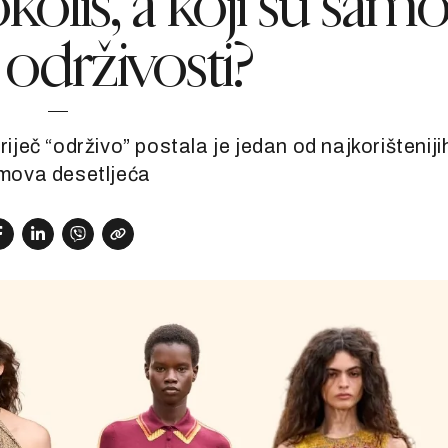
koliš, a koji su sam
 održivosti?
riječ “održivo” postala je jedan od najkorišteniji
mova desetljeća