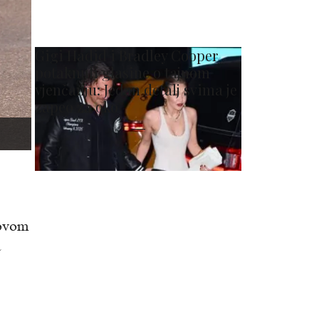
Gigi Hadid i Bradley Cooper
potaknuli glasine o tajnom
vjenčanju: Jedan detalj svima je
zapeo za oko
 ovom
a