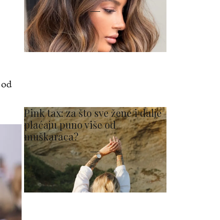
 od
Pink tax: za što sve žene i dalje
plaćaju puno više od
muškaraca?