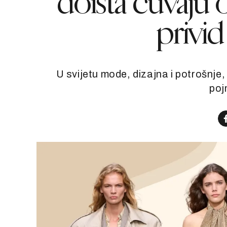
doista čuvaju o
privid
U svijetu mode, dizajna i potrošnje, 
poj