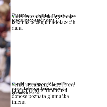
Vodič kroz najkul događanja
koja nas očekuju nadolazećih
dana
Veliki streaming vodič | Novi
filmovi i serije u kolovozu
donose poznata glumačka
imena