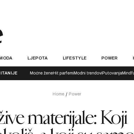
MODA
LJEPOTA
LIFESTYLE
POWER
ITANIJE
Moćne žene
Hit parfemi
Modni trendovi
Putovanja
Mindf
Home
Power
ive materijale: Koji