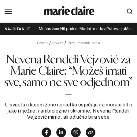
Moćne žene
Hit parfemi
Modni trendovi
Putovanja
Mindfu
NAJČITANIJE
Home
Power
Profil moćnih žena
Nevena Rendeli Vejzović za
Marie Claire: “Možeš imati
sve, samo ne sve odjednom”
U svijetu u kojem žene nerijetko osjećaju da moraju biti i
jake i nježne, i ambiciozne i skromne, Nevena Rendeli
Vejzović mirno, ali odlučno bira sebe