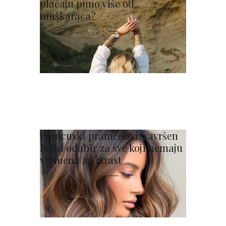
plaćaju puno više od
muškaraca?
Francuski pramenovi: savršen
ljetni odabir za sve koji nemaju
vremena za izrast