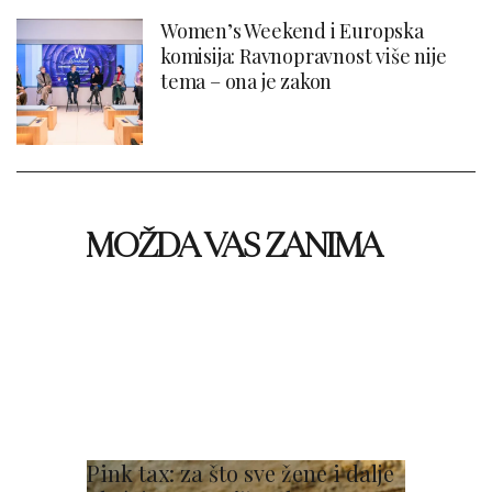
Women’s Weekend i Europska
komisija: Ravnopravnost više nije
tema – ona je zakon
MOŽDA VAS ZANIMA
Pink tax: za što sve žene i dalje