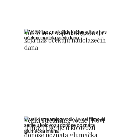
Vodič kroz najkul događanja
koja nas očekuju nadolazećih
dana
Veliki streaming vodič | Novi
filmovi i serije u kolovozu
donose poznata glumačka