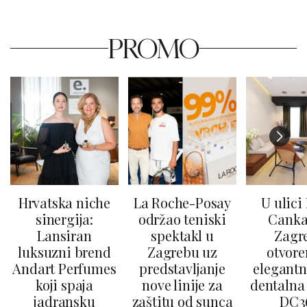
PROMO
Hrvatska niche
La Roche-Posay
U ulici
sinergija:
održao teniski
Canka
Lansiran
spektakl u
Zagr
luksuzni brend
Zagrebu uz
otvore
Andart Perfumes
predstavljanje
elegantn
koji spaja
nove linije za
dentalna 
jadransku
zaštitu od sunca
DC3