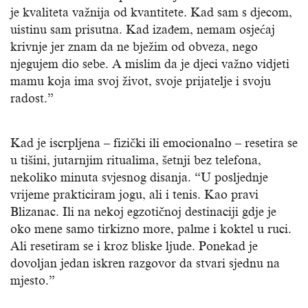
je kvaliteta važnija od kvantitete. Kad sam s djecom,
uistinu sam prisutna. Kad izađem, nemam osjećaj
krivnje jer znam da ne bježim od obveza, nego
njegujem dio sebe. A mislim da je djeci važno vidjeti
mamu koja ima svoj život, svoje prijatelje i svoju
radost.”
Kad je iscrpljena – fizički ili emocionalno – resetira se
u tišini, jutarnjim ritualima, šetnji bez telefona,
nekoliko minuta svjesnog disanja. “U posljednje
vrijeme prakticiram jogu, ali i tenis. Kao pravi
Blizanac. Ili na nekoj egzotičnoj destinaciji gdje je
oko mene samo tirkizno more, palme i koktel u ruci.
Ali resetiram se i kroz bliske ljude. Ponekad je
dovoljan jedan iskren razgovor da stvari sjednu na
mjesto.”