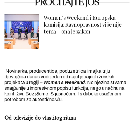
PROČITAJTE JOŠ
Women’s Weekend i Europska
komisija: Ravnopravnost više nije
tema – ona je zakon
Novinarka, producentica, poduzetnica i majka triju
djevojčica danas vodi jedan od najutjecajnijih ženskih
projekata u regiji –
Women’s Weekend.
No njezina stvarna
snaga nije u impresivnom popisu funkcija, nego u načinu na
koji ih živi. Bez glume. S jasnoćom. I s duboko usađenom
potrebom za autentičnošću.
Od televizije do vlastitog ritma