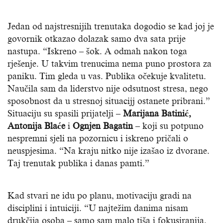
Jedan od najstresnijih trenutaka dogodio se kad joj je
govornik otkazao dolazak samo dva sata prije
nastupa. “Iskreno – šok. A odmah nakon toga
rješenje. U takvim trenucima nema puno prostora za
paniku. Tim gleda u vas. Publika očekuje kvalitetu.
Naučila sam da liderstvo nije odsutnost stresa, nego
sposobnost da u stresnoj situacijj ostanete pribrani.”
Situaciju su spasili prijatelji –
Marijana Batinić,
Antonija Blaće
i
Ognjen Bagatin
– koji su potpuno
nespremni sjeli na pozornicu i iskreno pričali o
neuspjesima. “Na kraju nitko nije izašao iz dvorane.
Taj trenutak publika i danas pamti.”
Kad stvari ne idu po planu, motivaciju gradi na
disciplini i intuiciji. “U najtežim danima nisam
drukčija osoba – samo sam malo tiša i fokusiranija.