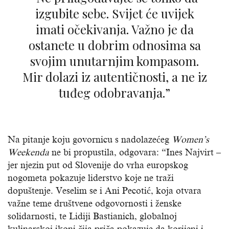
izgubite sebe. Svijet će uvijek
imati očekivanja. Važno je da
ostanete u dobrim odnosima sa
svojim unutarnjim kompasom.
Mir dolazi iz autentičnosti, a ne iz
tuđeg odobravanja.”
Na pitanje koju govornicu s nadolazećeg
Women’s
Weekenda
ne bi propustila, odgovara: “Ines Najvirt –
jer njezin put od Slovenije do vrha europskog
nogometa pokazuje liderstvo koje ne traži
dopuštenje. Veselim se i Ani Pecotić, koja otvara
važne teme društvene odgovornosti i ženske
solidarnosti, te Lidiji Bastianich, globalnoj
kulinarskoj ikoni čija priča pokazuje da korijeni i