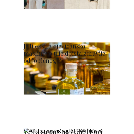
Je li ekstra djevičansko
maslinovo ulje doista zdravije
od "običnog"?
Veliki streaming vodič | Novi