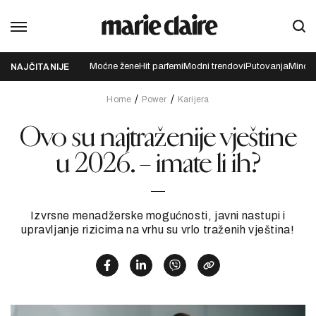
Moćne žene
Hit parfemi
Modni trendovi
Putovanja
Mindfu
NAJČITANIJE
Home
Power
Karijera
Ovo su najtraženije vještine
u 2026. – imate li ih?
Izvrsne menadžerske mogućnosti, javni nastupi i
upravljanje rizicima na vrhu su vrlo traženih vještina!