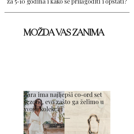
za 5-10 godina i kako se prilagoditi i opstati?
MOŽDA VAS ZANIMA
Zara ima najljepši co-ord set
sezone, evo zašto ga želimo u
svojoj kolekciji