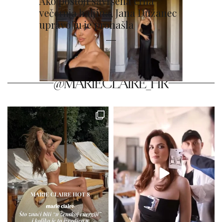
Ako postoji savršena crna
večernja haljina, Jana Dužanec
upravo ju je pronašla
@MARIECLAIRE_HR