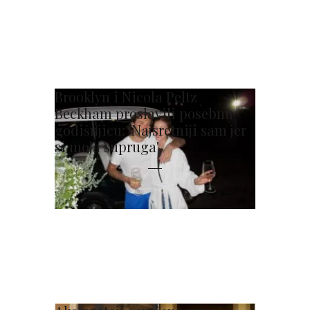
Brooklyn i Nicola Peltz
Beckham proslavili posebnu
godišnjicu: 'Najsretniji sam jer
si moja supruga'