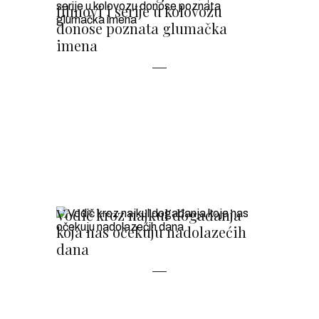
filmovi i serije u kolovozu
donose poznata glumačka
imena
Vodič kroz najkul događanja
koja nas očekuju nadolazećih
dana