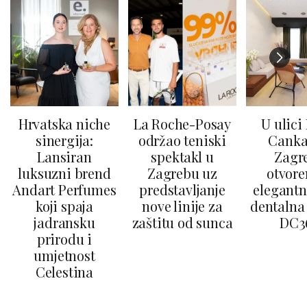
Hrvatska niche
La Roche-Posay
U ulici
sinergija:
održao teniski
Canka
Lansiran
spektakl u
Zagr
luksuzni brend
Zagrebu uz
otvore
Andart Perfumes
predstavljanje
elegantn
koji spaja
nove linije za
dentalna 
jadransku
zaštitu od sunca
DC3
prirodu i
umjetnost
Celestina