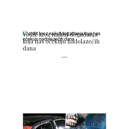
Vodič kroz najkul događanja
koja nas očekuju nadolazećih
dana
Baby Lasagna objavio
najosobniju pjesmu dosad, a