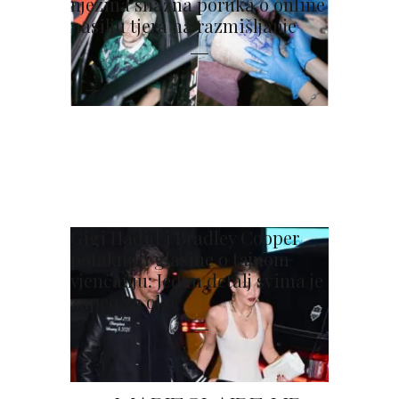
njezina snažna poruka o online
nasilju tjera na razmišljanje
Gigi Hadid i Bradley Cooper
potaknuli glasine o tajnom
vjenčanju: Jedan detalj svima je
zapeo za oko