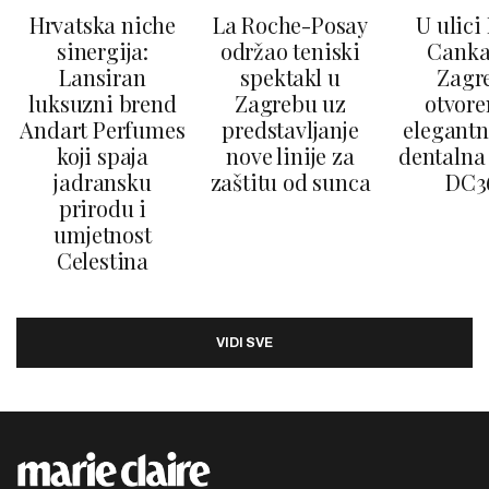
Hrvatska niche
La Roche-Posay
U ulici
sinergija:
održao teniski
Canka
Lansiran
spektakl u
Zagr
luksuzni brend
Zagrebu uz
otvore
Andart Perfumes
predstavljanje
elegantn
koji spaja
nove linije za
dentalna 
jadransku
zaštitu od sunca
DC3
prirodu i
umjetnost
Celestina
VIDI SVE