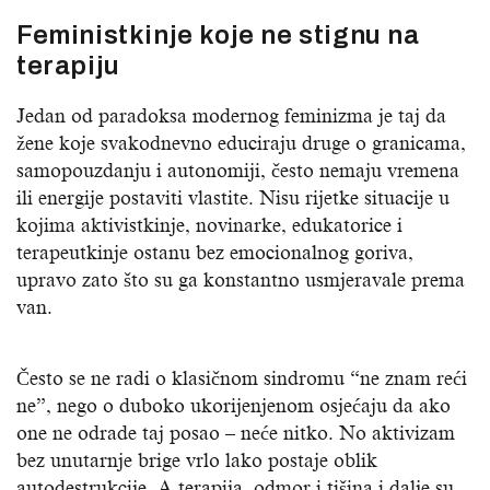
Feministkinje koje ne stignu na
terapiju
Jedan od paradoksa modernog feminizma je taj da
žene koje svakodnevno educiraju druge o granicama,
samopouzdanju i autonomiji, često nemaju vremena
ili energije postaviti vlastite. Nisu rijetke situacije u
kojima aktivistkinje, novinarke, edukatorice i
terapeutkinje ostanu bez emocionalnog goriva,
upravo zato što su ga konstantno usmjeravale prema
van.
Često se ne radi o klasičnom sindromu “ne znam reći
ne”, nego o duboko ukorijenjenom osjećaju da ako
one ne odrade taj posao – neće nitko. No aktivizam
bez unutarnje brige vrlo lako postaje oblik
autodestrukcije. A terapija, odmor i tišina i dalje su