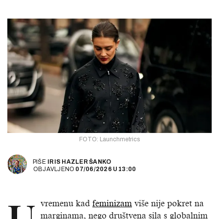
FOTO: Launchmetrics
PIŠE
IRIS HAZLER ŠANKO
OBJAVLJENO
07/06/2026
U
13:00
U
vremenu kad
feminizam
više nije pokret na
marginama, nego društvena sila s globalnim