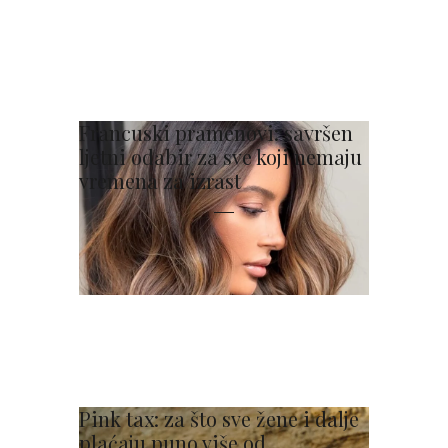
Francuski pramenovi: savršen
ljetni odabir za sve koji nemaju
vremena za izrast
Pink tax: za što sve žene i dalje
plaćaju puno više od