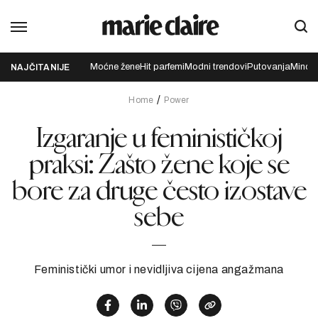
Moćne žene
Hit parfemi
Modni trendovi
Putovanja
Mindfu
NAJČITANIJE
Home
Power
Izgaranje u feminističkoj
praksi: Zašto žene koje se
bore za druge često izostave
sebe
Feministički umor i nevidljiva cijena angažmana