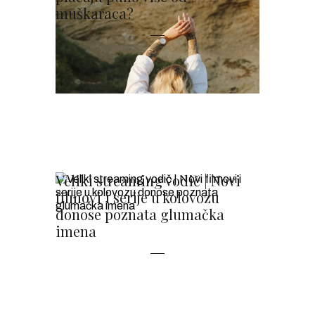
muškaraca?
Veliki streaming vodič | Novi
filmovi i serije u kolovozu
donose poznata glumačka
imena