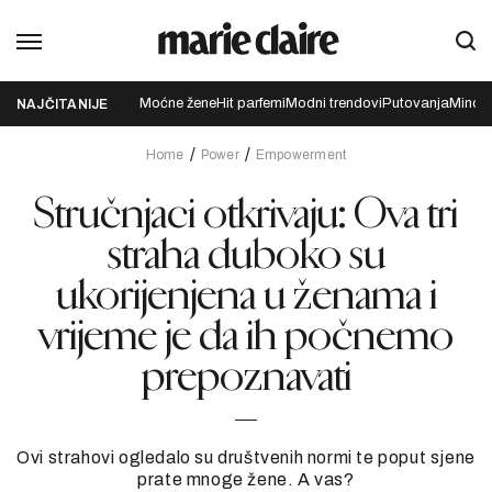
Moćne žene
Hit parfemi
Modni trendovi
Putovanja
Mindfu
NAJČITANIJE
Home
Power
Empowerment
Stručnjaci otkrivaju: Ova tri
straha duboko su
ukorijenjena u ženama i
vrijeme je da ih počnemo
prepoznavati
Ovi strahovi ogledalo su društvenih normi te poput sjene
prate mnoge žene. A vas?