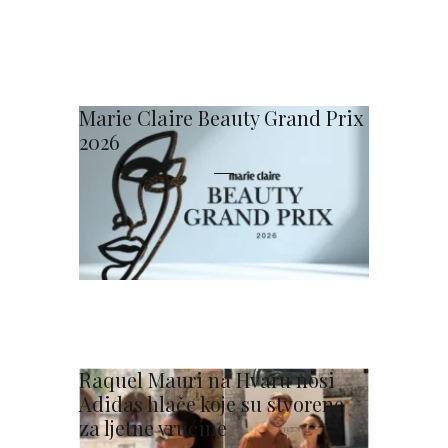
Marie Claire Beauty Grand Prix
2026
Raquel Mauri na Hvaru nosi
Adidas hlače koje su stvorene
za ljetne vrućine