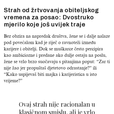
Strah od žrtvovanja obiteljskog
vremena za posao: Dvostruko
mjerilo koje još uvijek traje
Bez obzira na napredak društva, žene se i dalje nalaze
pod povećalom kad je riječ o ravnoteži između
karijere i obitelji. Dok se muškarce često percipira
kao ambiciozne i predane ako dulje ostaju na poslu,
žene se vrlo brzo suočavaju s pitanjima poput: “Zar ti
nije žao jer propuštaš djetetovo odrastanje?” ili
“Kako uspijevaš biti majka i karijeristica u isto
vrijeme?”
Ovaj strah nije racionalan u
klasičnom smislu, ali je vrlo