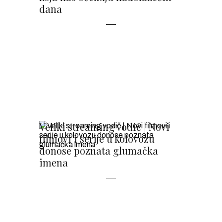
dana
Veliki streaming vodič | Novi
filmovi i serije u kolovozu
donose poznata glumačka
imena