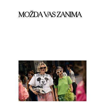
MOŽDA VAS ZANIMA
5 street style trendova s
Copenhagen Fashion Weeka
koji nas inspiriraju do kraja
ljeta