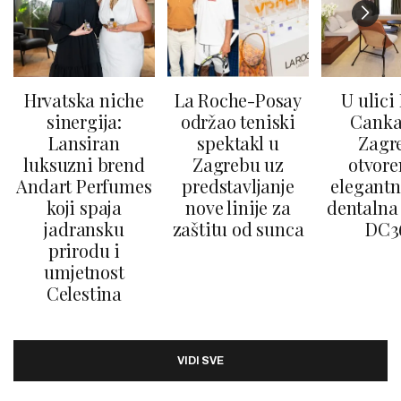
Hrvatska niche
La Roche-Posay
U ulici
sinergija:
održao teniski
Canka
Lansiran
spektakl u
Zagr
luksuzni brend
Zagrebu uz
otvore
Andart Perfumes
predstavljanje
elegantn
koji spaja
nove linije za
dentalna 
jadransku
zaštitu od sunca
DC3
prirodu i
umjetnost
Celestina
VIDI SVE