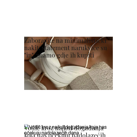
Zaboravite na minimalistički
nakit: statement narukvice su
"in", znamo gdje ih kupiti
Vodič kroz najkul događanja
koja nas očekuju nadolazećih