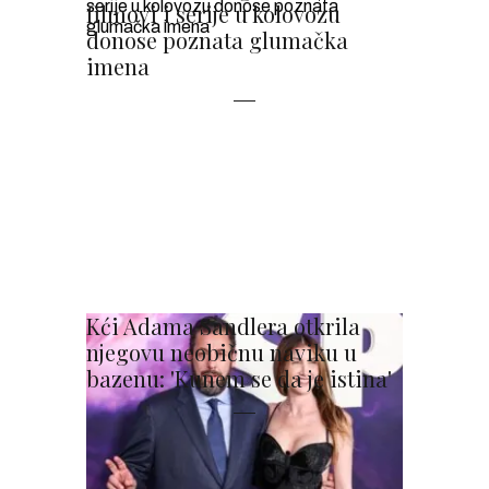
filmovi i serije u kolovozu
donose poznata glumačka
imena
Kći Adama Sandlera otkrila
njegovu neobičnu naviku u
bazenu: 'Kunem se da je istina'