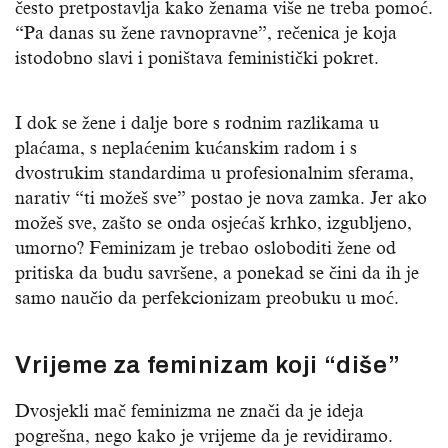
često pretpostavlja kako ženama više ne treba pomoć.
“Pa danas su žene ravnopravne”, rečenica je koja
istodobno slavi i poništava feministički pokret.
I dok se žene i dalje bore s rodnim razlikama u
plaćama, s neplaćenim kućanskim radom i s
dvostrukim standardima u profesionalnim sferama,
narativ “ti možeš sve” postao je nova zamka. Jer ako
možeš sve, zašto se onda osjećaš krhko, izgubljeno,
umorno? Feminizam je trebao osloboditi žene od
pritiska da budu savršene, a ponekad se čini da ih je
samo naučio da perfekcionizam preobuku u moć.
Vrijeme za feminizam koji “diše”
Dvosjekli mač feminizma ne znači da je ideja
pogrešna, nego kako je vrijeme da je revidiramo.