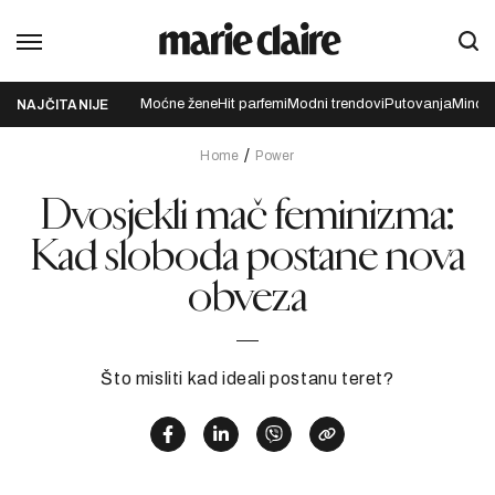
Moćne žene
Hit parfemi
Modni trendovi
Putovanja
Mindfu
NAJČITANIJE
Home
Power
Dvosjekli mač feminizma:
Kad sloboda postane nova
obveza
Što misliti kad ideali postanu teret?