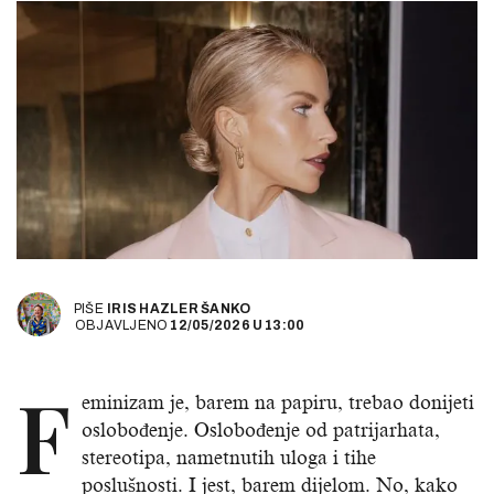
PIŠE
IRIS HAZLER ŠANKO
OBJAVLJENO
12/05/2026
U
13:00
F
eminizam je, barem na papiru, trebao donijeti
oslobođenje. Oslobođenje od patrijarhata,
stereotipa, nametnutih uloga i tihe
poslušnosti. I jest, barem dijelom. No, kako