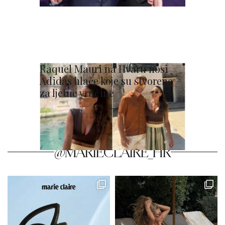
Raquel Mauri na Hvaru nosi
Adidas hlače koje su stvorene
za ljetne vrućine
@MARIECLAIRE_HR