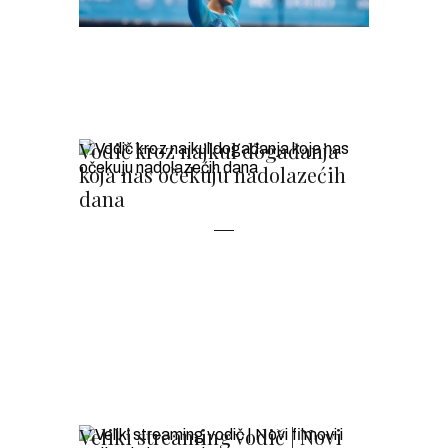
Vodič kroz najkul događanja
koja nas očekuju nadolazećih
dana
Veliki streaming vodič | Novi