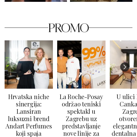
PROMO
Hrvatska niche
La Roche-Posay
U ulici
sinergija:
održao teniski
Canka
Lansiran
spektakl u
Zagr
luksuzni brend
Zagrebu uz
otvore
Andart Perfumes
predstavljanje
elegantn
koji spaja
nove linije za
dentalna 