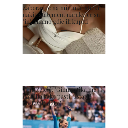
Zaboravite na minimalistički
nakit: statement narukvice su
"in", znamo gdje ih kupiti
Tina Zelčić: "Gimnastika me
naučila kako pasti, ustati i
nastaviti dalje"