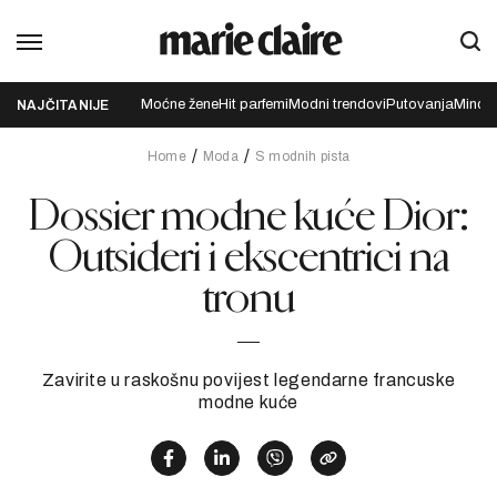
Moćne žene
Hit parfemi
Modni trendovi
Putovanja
Mindfu
NAJČITANIJE
Home
Moda
S modnih pista
Dossier modne kuće Dior:
Outsideri i ekscentrici na
tronu
Zavirite u raskošnu povijest legendarne francuske
modne kuće