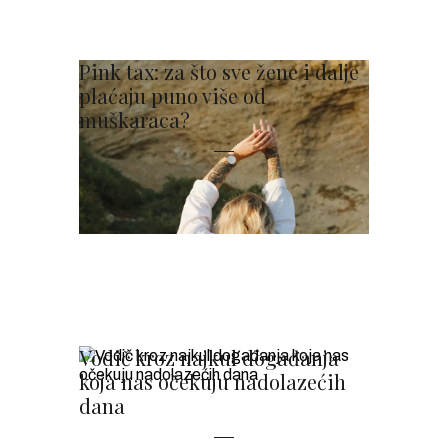
Pink tax: za što sve žene i dalje
plaćaju puno više od
muškaraca?
Vodič kroz najkul događanja
koja nas očekuju nadolazećih
dana