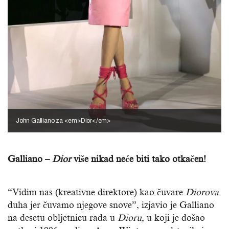
John Galliano za <em>Dior</em>
Galliano –
Dior
više nikad neće biti tako otkačen!
“Vidim nas (kreativne direktore) kao čuvare
Diorova
duha jer čuvamo njegove snove”, izjavio je Galliano
na desetu obljetnicu rada u
Dioru,
u koji je došao