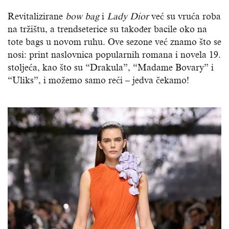
Revitalizirane
bow bag
i
Lady Dior
već su vruća roba
na tržištu, a trendseterice su također bacile oko na
tote bags u novom ruhu. Ove sezone već znamo što se
nosi: print naslovnica popularnih romana i novela 19.
stoljeća, kao što su “Drakula”, “Madame Bovary” i
“Uliks”, i možemo samo reći – jedva čekamo!