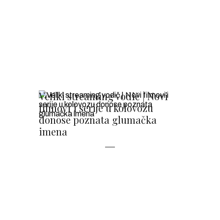
Veliki streaming vodič | Novi
filmovi i serije u kolovozu
donose poznata glumačka
imena