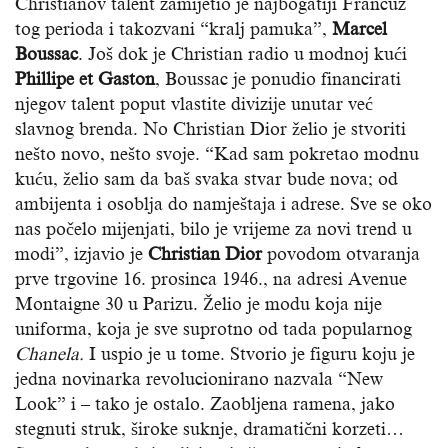
Christianov talent zamijetio je najbogatiji Francuz
tog perioda i takozvani “kralj pamuka”,
Marcel
Boussac
. Još dok je Christian radio u modnoj kući
Phillipe et Gaston
, Boussac je ponudio financirati
njegov talent poput vlastite divizije unutar već
slavnog brenda. No Christian Dior želio je stvoriti
nešto novo, nešto svoje. “Kad sam pokretao modnu
kuću, želio sam da baš svaka stvar bude nova; od
ambijenta i osoblja do namještaja i adrese. Sve se oko
nas počelo mijenjati, bilo je vrijeme za novi trend u
modi”, izjavio je
Christian Dior
povodom otvaranja
prve trgovine 16. prosinca 1946., na adresi Avenue
Montaigne 30 u Parizu. Želio je modu koja nije
uniforma, koja je sve suprotno od tada popularnog
Chanela.
I uspio je u tome. Stvorio je figuru koju je
jedna novinarka revolucionirano nazvala “New
Look” i – tako je ostalo. Zaobljena ramena, jako
stegnuti struk, široke suknje, dramatični korzeti…