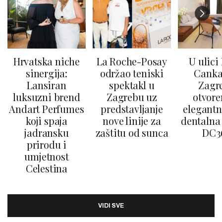
Hrvatska niche
La Roche-Posay
U ulici
sinergija:
održao teniski
Canka
Lansiran
spektakl u
Zagr
luksuzni brend
Zagrebu uz
otvore
Andart Perfumes
predstavljanje
elegantn
koji spaja
nove linije za
dentalna 
jadransku
zaštitu od sunca
DC3
prirodu i
umjetnost
Celestina
VIDI SVE