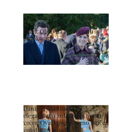
Princeza Eugenie pokazala
prvu fotografiju novorođene
kćeri: Objavila i emotivnu
poruku
Danijela Martinović u
elegantnom izdanju za ljetnu
večer: Ovaj kroj savršeno ističe
ženstvenu siluetu