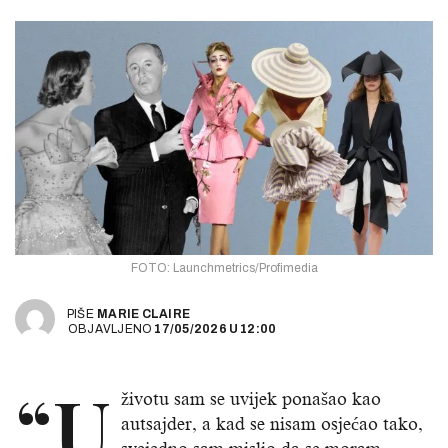
FOTO: Launchmetrics/Profimedia
PIŠE
MARIE CLAIRE
OBJAVLJENO
17/05/2026
U
12:00
“U
životu sam se uvijek ponašao kao
autsajder, a kad se nisam osjećao tako,