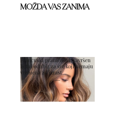
MOŽDA VAS ZANIMA
Francuski pramenovi: savršen
ljetni odabir za sve koji nemaju
vremena za izrast