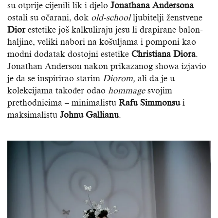
su otprije cijenili lik i djelo
Jonathana Andersona
ostali su očarani, dok
old-school
ljubitelji ženstvene
Dior
estetike još kalkuliraju jesu li drapirane balon-
haljine, veliki nabori na košuljama i pomponi kao
modni dodatak dostojni estetike
Christiana Diora
.
Jonathan Anderson nakon prikazanog showa izjavio
je da se inspirirao starim
Diorom,
ali da je u
kolekcijama također odao
hommage
svojim
prethodnicima – minimalistu
Rafu Simmonsu
i
maksimalistu
Johnu Gallianu
.