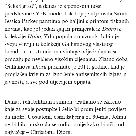
“Seks i grad”, a danas je s ponosom nose
predstavnice Y2K mode. Lik koji je utjelovila Sarah
Jessica Parker pamtimo po haljini s printom tiskanih
novina, kao još jedan sjajan primjerak iz
Diorove
kolekcije
Hobo.
Vrlo popularan uzorak dobio je i
svoju verziju u kolekciji Gallianovog vlastitog
brenda, a na stranicama vintage odjeće danas se
prodaju po neviđeno visokim cijenama. Zlatno doba
Gallianova
Diora
prekinuto je 2011. godine, kad je
proglašen krivim za iznošenje antisemitskih izjava u
javnosti, a sve pod utjecajem opijata.
Danas, rehabilitiran i smiren, Galliano se iskreno
kaje za svoje postupke i želio bi promijeniti povijest
da može. Uostalom, osim žaljenja za 90-ima, Johnu
ne bi bilo mrsko da se rodio ranije kako bi učio od
najvećeg – Christiana Diora.