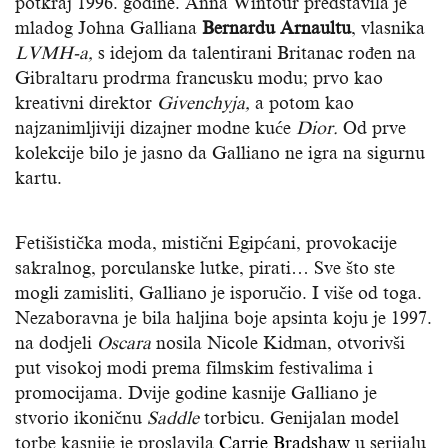
potkraj 1996. godine. Anna Wintour predstavila je
mladog Johna Galliana
Bernardu Arnaultu
, vlasnika
LVMH-a,
s idejom da talentirani Britanac rođen na
Gibraltaru prodrma francusku modu; prvo kao
kreativni direktor
Givenchyja,
a potom kao
najzanimljiviji dizajner modne kuće
Dior.
Od prve
kolekcije bilo je jasno da Galliano ne igra na sigurnu
kartu.
Fetišistička moda, mistični Egipćani, provokacije
sakralnog, porculanske lutke, pirati… Sve što ste
mogli zamisliti, Galliano je isporučio. I više od toga.
Nezaboravna je bila haljina boje apsinta koju je 1997.
na dodjeli
Oscara
nosila Nicole Kidman, otvorivši
put visokoj modi prema filmskim festivalima i
promocijama. Dvije godine kasnije Galliano je
stvorio ikoničnu
Saddle
torbicu. Genijalan model
torbe kasnije je proslavila
Carrie Bradshaw
u serijalu