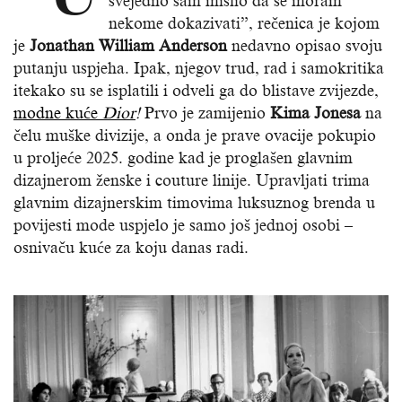
svejedno sam mislio da se moram
nekome dokazivati”, rečenica je kojom
je
Jonathan William Anderson
nedavno opisao svoju
putanju uspjeha. Ipak, njegov trud, rad i samokritika
itekako su se isplatili i odveli ga do blistave zvijezde,
modne kuće
Dior
!
Prvo je zamijenio
Kima Jonesa
na
čelu muške divizije, a onda je prave ovacije pokupio
u proljeće 2025. godine kad je proglašen glavnim
dizajnerom ženske i couture linije. Upravljati trima
glavnim dizajnerskim timovima luksuznog brenda u
povijesti mode uspjelo je samo još jednoj osobi –
osnivaču kuće za koju danas radi.