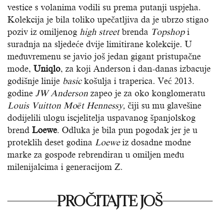
vestice s volanima vodili su prema putanji uspjeha.
Kolekcija je bila toliko upečatljiva da je ubrzo stigao
poziv iz omiljenog
high street
brenda
Topshop
i
suradnja na sljedeće dvije limitirane kolekcije. U
međuvremenu se javio još jedan gigant pristupačne
mode,
Uniqlo
, za koji Anderson i dan-danas izbacuje
godišnje linije
basic
košulja i traperica. Već 2013.
godine
JW Anderson
zapeo je za oko konglomeratu
Louis Vuitton Moët Hennessy,
čiji su mu glavešine
dodijelili ulogu iscjelitelja uspavanog španjolskog
brend
Loewe
. Odluka je bila pun pogodak jer je u
proteklih deset godina
Loewe
iz dosadne modne
marke za gospođe rebrendiran u omiljen među
milenijalcima i generacijom Z.
PROČITAJTE JOŠ