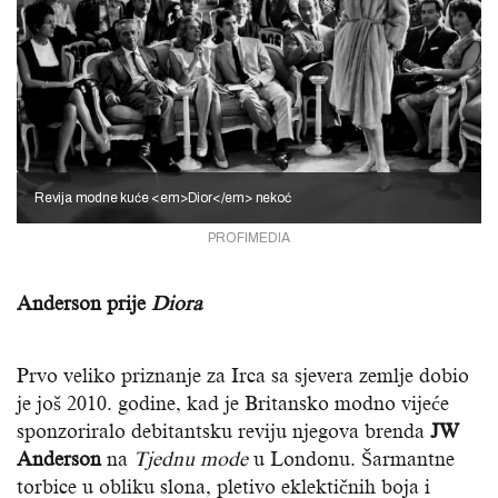
Revija modne kuće <em>Dior</em> nekoć
PROFIMEDIA
Anderson prije
Diora
Prvo veliko priznanje za Irca sa sjevera zemlje dobio
je još 2010. godine, kad je Britansko modno vijeće
sponzoriralo debitantsku reviju njegova brenda
JW
Anderson
na
Tjednu mode
u Londonu. Šarmantne
torbice u obliku slona, pletivo eklektičnih boja i