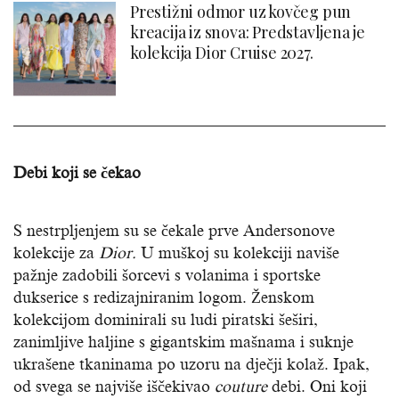
Prestižni odmor uz kovčeg pun
kreacija iz snova: Predstavljena je
kolekcija Dior Cruise 2027.
Debi koji se čekao
S nestrpljenjem su se čekale prve Andersonove
kolekcije za
Dior.
U muškoj su kolekciji naviše
pažnje zadobili šorcevi s volanima i sportske
dukserice s redizajniranim logom. Ženskom
kolekcijom dominirali su ludi piratski šeširi,
zanimljive haljine s gigantskim mašnama i suknje
ukrašene tkaninama po uzoru na dječji kolaž. Ipak,
od svega se najviše iščekivao
couture
debi. Oni koji