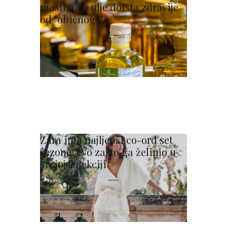
maslinovo ulje doista zdravije
od "običnog"?
Zara ima najljepši co-ord set
sezone, evo zašto ga želimo u
svojoj kolekciji