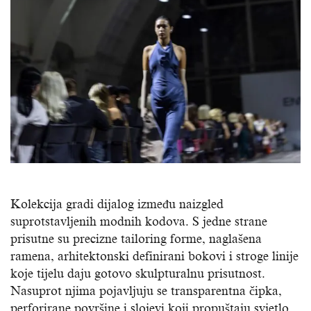
Kolekcija gradi dijalog između naizgled
suprotstavljenih modnih kodova. S jedne strane
prisutne su precizne tailoring forme, naglašena
ramena, arhitektonski definirani bokovi i stroge linije
koje tijelu daju gotovo skulpturalnu prisutnost.
Nasuprot njima pojavljuju se transparentna čipka,
perforirane površine i slojevi koji propuštaju svjetlo,