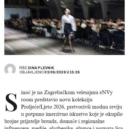
PIŠE
DINA PLEVNIK
OBJAVLJENO
03/06/2026
U
15:26
S
inoć je na Zagrebačkom velesajmu eNVy
room predstavio novu kolekciju
Proljeće/Ljeto 2026, pretvorivši modnu reviju
u potpuno imerzivno iskustvo koje je okupilo
brojne prijatelje brenda, domaće i regionalne
influencere, medije, glazbenike, glumce i poznata lica