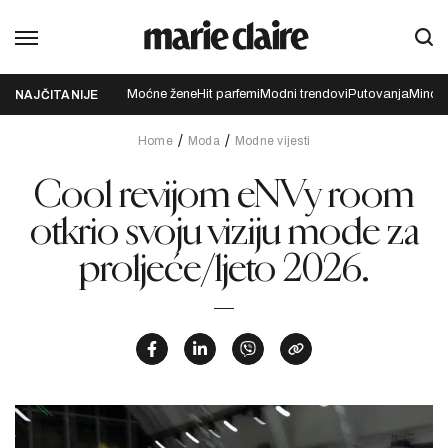
Moćne žene
Hit parfemi
Modni trendovi
Putovanja
Mindfu
NAJČITANIJE
Home
Moda
Modne vijesti
Cool revijom eNVy room
otkrio svoju viziju mode za
proljeće/ljeto 2026.