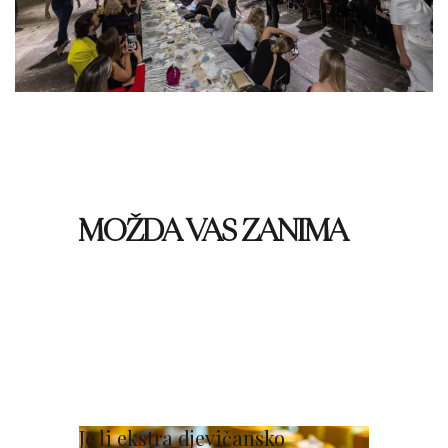
MOŽDA VAS ZANIMA
Je li ekstra djevičansko