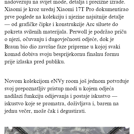
nadovezuju na svijet mode, detalja i precizne izrade.
Xiaomi je kroz uređaj Xiaomi 17T Pro dokumentirao
prve poglede na kolekciju i njezine najsitnije detalje
— od grafičke čipke i konstrukcije Arc siluete do
pokreta svilenih materijala. Perwoll je podržao priču
o njezi, očuvanju i dugovječnosti odjeće, dok je
Braun bio dio završne faze pripreme u kojoj svaki
komad dobiva svoju besprijekornu finalnu formu
prije izlaska pred publiku.
Novom kolekcijom eNVy room još jednom potvrđuje
svoj prepoznatljiv pristup modi u kojem odjeća
nadilazi funkciju odijevanja i postaje iskustvo —
iskustvo koje se promatra, doživljava i, barem na
jednu večer, može čak i degustirati.