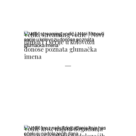
Veliki streaming vodič | Novi
filmovi i serije u kolovozu
donose poznata glumačka
imena
Vodič kroz najkul događanja
koja nas očekuju nadolazećih