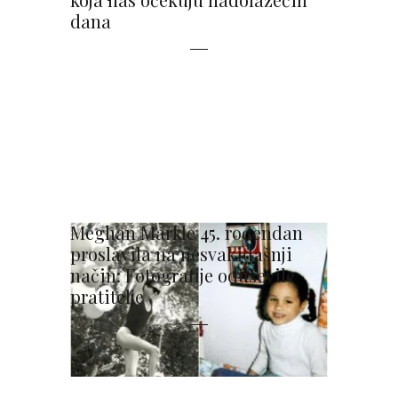
dana
Meghan Markle 45. rođendan
proslavila na nesvakidašnji
način: Fotografije oduševile
pratitelje