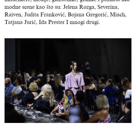
modne scene kao što su: Jelena Rozga, Severina,
Raiven, Judita Franković, Bojana Gregorić, Miach,
Tatjana Jurić, Ida Prester I mnogi drugi.