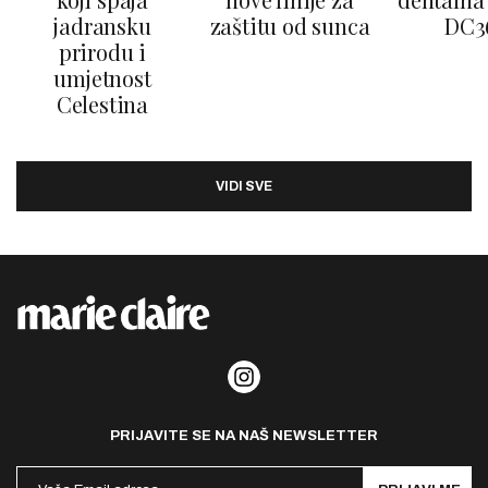
jadransku
zaštitu od sunca
DC3
prirodu i
umjetnost
Celestina
VIDI SVE
PRIJAVITE SE NA NAŠ NEWSLETTER