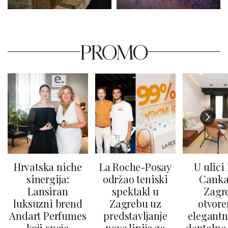
PROMO
Hrvatska niche
La Roche-Posay
U ulici
sinergija:
održao teniski
Canka
Lansiran
spektakl u
Zagr
luksuzni brend
Zagrebu uz
otvore
Andart Perfumes
predstavljanje
elegantn
koji spaja
nove linije za
dentalna 