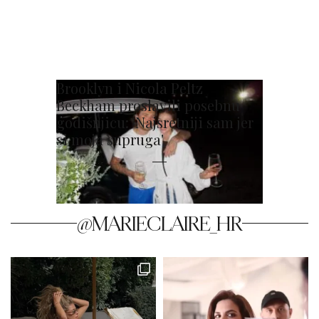
Brooklyn i Nicola Peltz
Beckham proslavili posebnu
godišnjicu: 'Najsretniji sam jer
si moja supruga'
@MARIECLAIRE_HR