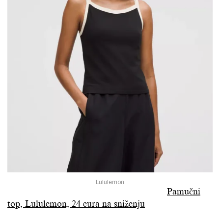
Lululemon
Pamučni
top, Lululemon, 24 eura na sniženju