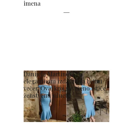
imena
Danijela Martinović u
elegantnom izdanju za ljetnu
večer: Ovaj kroj savršeno ističe
ženstvenu siluetu