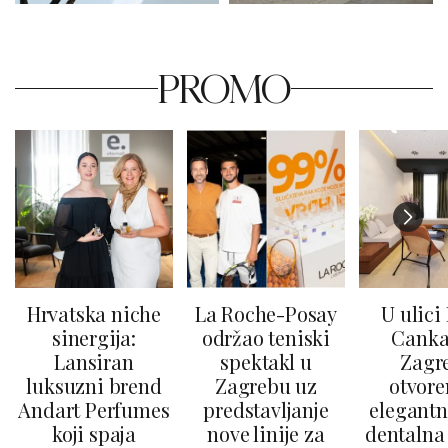
PROMO
Hrvatska niche
La Roche-Posay
U ulici
sinergija:
održao teniski
Canka
Lansiran
spektakl u
Zagr
luksuzni brend
Zagrebu uz
otvore
Andart Perfumes
predstavljanje
elegantn
koji spaja
nove linije za
dentalna 