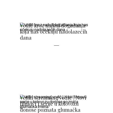
Vodič kroz najkul događanja
koja nas očekuju nadolazećih
dana
Veliki streaming vodič | Novi
filmovi i serije u kolovozu
donose poznata glumačka