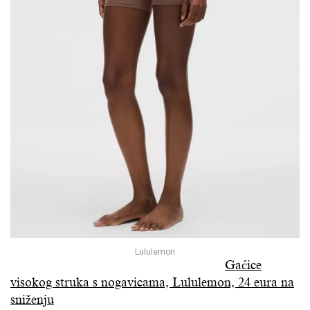
Lululemon
Gaćice
visokog struka s nogavicama, Lululemon, 24 eura na
sniženju