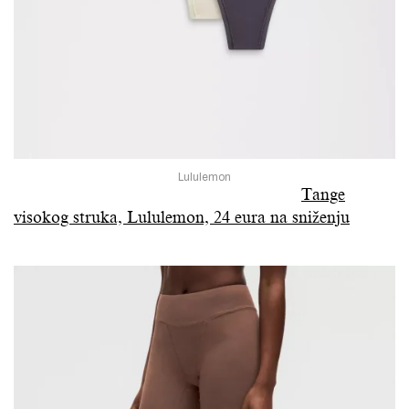
Lululemon
Tange
visokog struka, Lululemon, 24 eura na sniženju