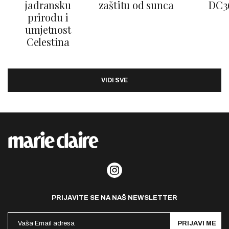
jadransku
zaštitu od sunca
DC3
prirodu i
umjetnost
Celestina
VIDI SVE
PRIJAVITE SE NA NAŠ NEWSLETTER
PRIJAVI ME