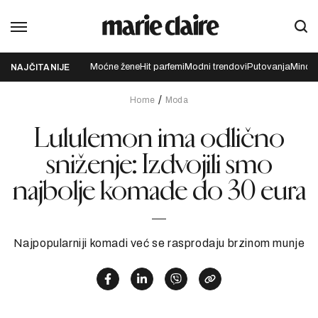
Moćne žene
Hit parfemi
Modni trendovi
Putovanja
Mindfu
NAJČITANIJE
Home
Moda
Lululemon ima odlično
sniženje: Izdvojili smo
najbolje komade do 30 eura
Najpopularniji komadi već se rasprodaju brzinom munje