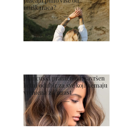
plaćaju puno više od
muškaraca?
Francuski pramenovi: savršen
ljetni odabir za sve koji nemaju
vremena za izrast