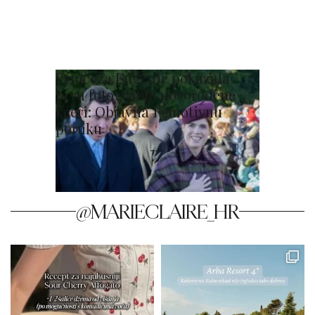
Princeza Eugenie pokazala
prvu fotografiju novorođene
kćeri: Objavila i emotivnu
poruku
@MARIECLAIRE_HR