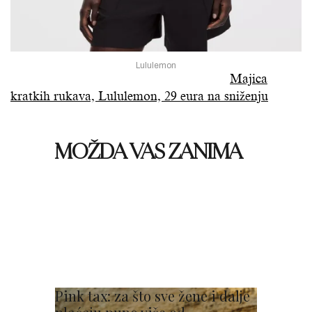
Lululemon
Majica
kratkih rukava, Lululemon, 29 eura na sniženju
MOŽDA VAS ZANIMA
Pink tax: za što sve žene i dalje