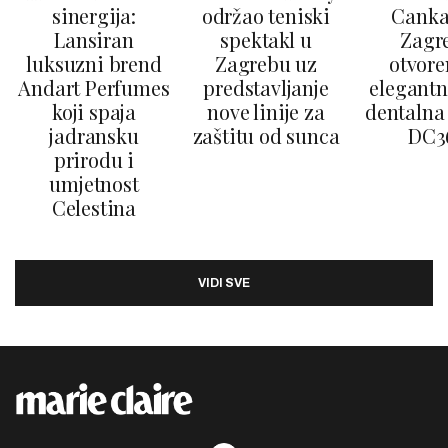
sinergija:
održao teniski
Canka
Lansiran
spektakl u
Zagr
luksuzni brend
Zagrebu uz
otvore
Andart Perfumes
predstavljanje
elegantn
koji spaja
nove linije za
dentalna 
jadransku
zaštitu od sunca
DC3
prirodu i
umjetnost
Celestina
VIDI SVE