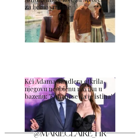
za ljetne vrućine
Kći Adama Sandlera otkrila
njegovu neobičnu naviku u
bazenu: 'Kunem se da je istina'
@MARIECLAIRE_HR