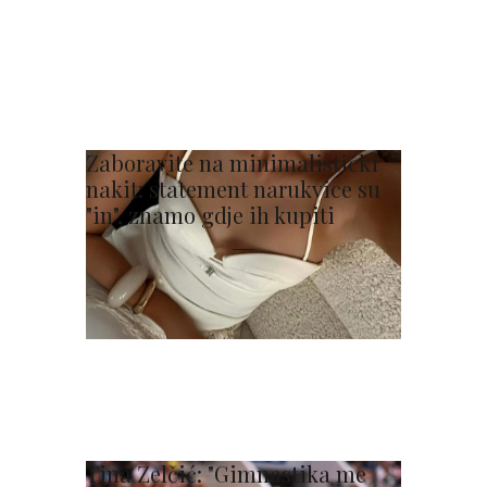
Zaboravite na minimalistički
nakit: statement narukvice su
"in", znamo gdje ih kupiti
Tina Zelčić: "Gimnastika me