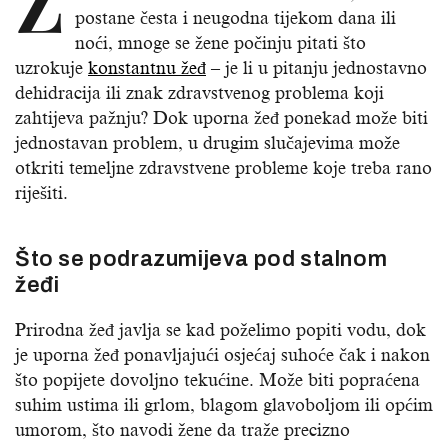
postane česta i neugodna tijekom dana ili
noći, mnoge se žene počinju pitati što
uzrokuje
konstantnu žeđ
– je li u pitanju jednostavno
dehidracija ili znak zdravstvenog problema koji
zahtijeva pažnju? Dok uporna žeđ ponekad može biti
jednostavan problem, u drugim slučajevima može
otkriti temeljne zdravstvene probleme koje treba rano
riješiti.
Što se podrazumijeva pod stalnom
žeđi
Prirodna žeđ javlja se kad poželimo popiti vodu, dok
je uporna žeđ ponavljajući osjećaj suhoće čak i nakon
što popijete dovoljno tekućine. Može biti popraćena
suhim ustima ili grlom, blagom glavoboljom ili općim
umorom, što navodi žene da traže precizno