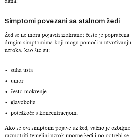
dana.
Simptomi povezani sa stalnom žeđi
Žeđ se ne mora pojaviti izolirano; često je popraćena
drugim simptomima koji mogu pomoći u utvrđivanju
uzroka, kao što su:
suha usta
umor
često mokrenje
glavobolje
poteškoće s koncentracijom.
Ako se ovi simptomi pojave uz žeđ, važno je ozbiljno
razmotriti temeljni uzrok uporne žeđi i po potrebi se