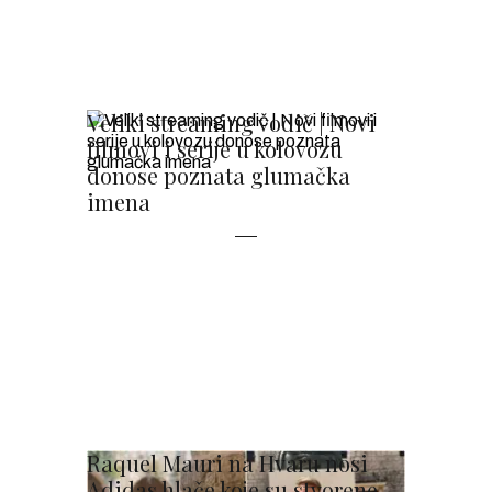
Veliki streaming vodič | Novi
filmovi i serije u kolovozu
donose poznata glumačka
imena
Raquel Mauri na Hvaru nosi
Adidas hlače koje su stvorene