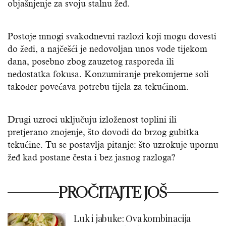
objašnjenje za svoju stalnu žeđ.
Postoje mnogi svakodnevni razlozi koji mogu dovesti
do žeđi, a najčešći je nedovoljan unos vode tijekom
dana, posebno zbog zauzetog rasporeda ili
nedostatka fokusa. Konzumiranje prekomjerne soli
također povećava potrebu tijela za tekućinom.
Drugi uzroci uključuju izloženost toplini ili
pretjerano znojenje, što dovodi do brzog gubitka
tekućine. Tu se postavlja pitanje: što uzrokuje upornu
žeđ kad postane česta i bez jasnog razloga?
PROČITAJTE JOŠ
Luk i jabuke: Ova kombinacija