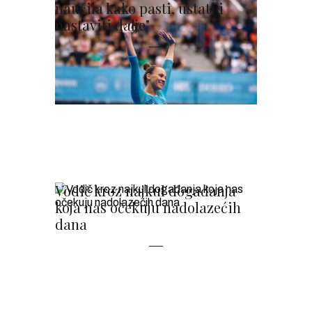
naučila kako pasti, ustati i
nastaviti dalje"
Vodič kroz najkul događanja
koja nas očekuju nadolazećih
dana