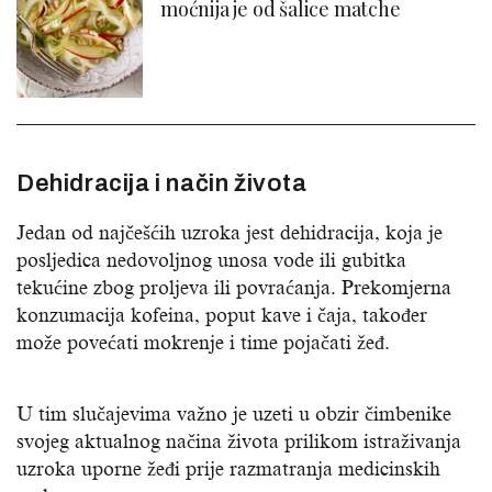
moćnija je od šalice matche
Dehidracija i način života
Jedan od najčešćih uzroka jest dehidracija, koja je
posljedica nedovoljnog unosa vode ili gubitka
tekućine zbog proljeva ili povraćanja. Prekomjerna
konzumacija kofeina, poput kave i čaja, također
može povećati mokrenje i time pojačati žeđ.
U tim slučajevima važno je uzeti u obzir čimbenike
svojeg aktualnog načina života prilikom istraživanja
uzroka uporne žeđi prije razmatranja medicinskih