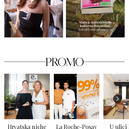
PROMO
Hrvatska niche
La Roche-Posay
U ulici