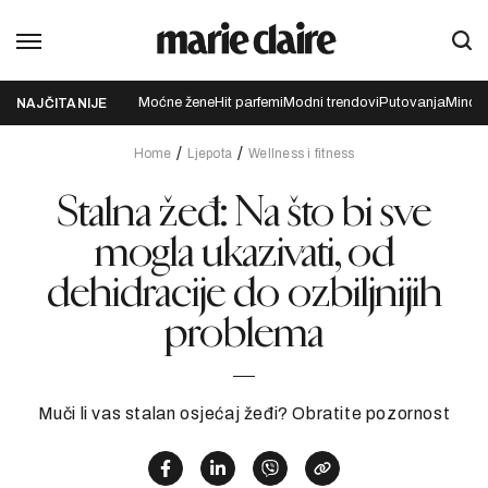
Moćne žene
Hit parfemi
Modni trendovi
Putovanja
Mindfu
NAJČITANIJE
Home
Ljepota
Wellness i fitness
Stalna žeđ: Na što bi sve
mogla ukazivati, od
dehidracije do ozbiljnijih
problema
Muči li vas stalan osjećaj žeđi? Obratite pozornost