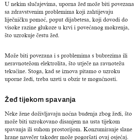
U nekim slučajevima, uporna žeđ može biti povezana
sa zdravstvenim problemima koji zahtijevaju
liječničku pomoć, poput dijabetesa, koji dovodi do
visoke razine glukoze u krvi i povećanog mokrenja,
što uzrokuje čestu žeđ.
Može biti povezana i s problemima s bubrezima ili
neravnotežom elektrolita, što utječe na ravnotežu
tekućine. Stoga, kad se iznova pitamo o uzroku
uporne žeđi, treba uzeti u obzir te mogućnosti.
Žeđ tijekom spavanja
Neke žene doživljavaju noćna buđenja zbog žeđi, što
može biti uzrokovano disanjem na usta tijekom
spavanja ili suhom prostorijom. Konzumiranje slane
hrane navečer također može pogoršati ovaj osjećaj.