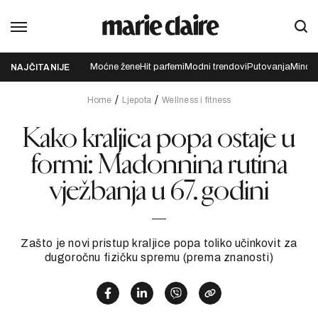
Moćne žene
Hit parfemi
Modni trendovi
Putovanja
Mindfu
NAJČITANIJE
Home
Ljepota
Wellness i fitness
Kako kraljica popa ostaje u
formi: Madonnina rutina
vježbanja u 67. godini
Zašto je novi pristup kraljice popa toliko učinkovit za
dugoročnu fizičku spremu (prema znanosti)