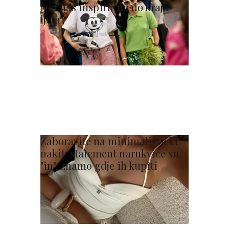
koji nas inspiriraju do kraja
ljeta
Zaboravite na minimalistički
nakit: statement narukvice su
"in", znamo gdje ih kupiti