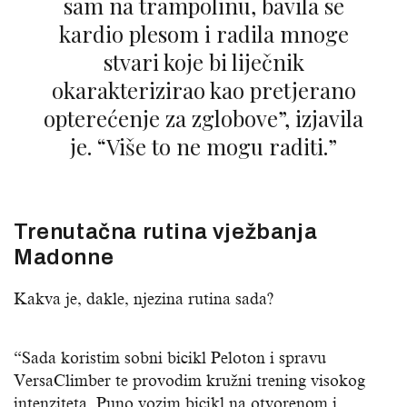
sam na trampolinu, bavila se
kardio plesom i radila mnoge
stvari koje bi liječnik
okarakterizirao kao pretjerano
opterećenje za zglobove”, izjavila
je. “Više to ne mogu raditi.”
Trenutačna rutina vježbanja
Madonne
Kakva je, dakle, njezina rutina sada?
“Sada koristim sobni bicikl Peloton i spravu
VersaClimber te provodim kružni trening visokog
intenziteta. Puno vozim bicikl na otvorenom i