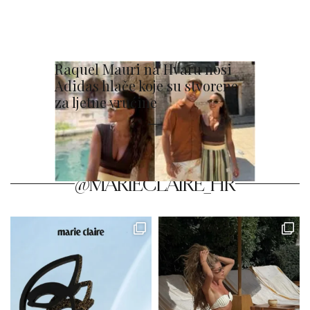
Raquel Mauri na Hvaru nosi
Adidas hlače koje su stvorene
za ljetne vrućine
@MARIECLAIRE_HR