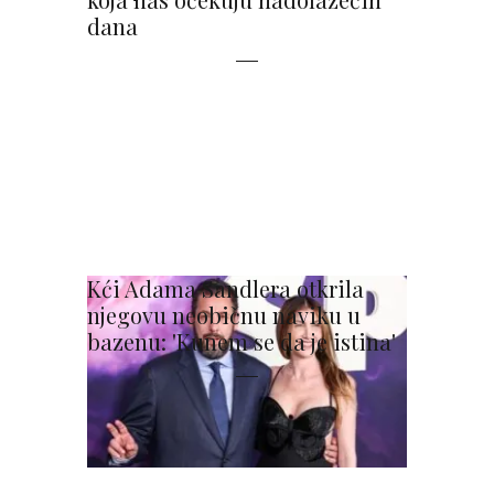
dana
Kći Adama Sandlera otkrila
njegovu neobičnu naviku u
bazenu: 'Kunem se da je istina'