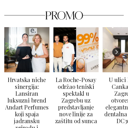
PROMO
Hrvatska niche
La Roche-Posay
U ulici
sinergija:
održao teniski
Canka
Lansiran
spektakl u
Zagr
luksuzni brend
Zagrebu uz
otvore
Andart Perfumes
predstavljanje
elegantn
koji spaja
nove linije za
dentalna 
jadransku
zaštitu od sunca
DC3
prirodu i