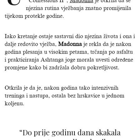
“Confessions II”,
Madonna
je otkrila da se
njezina rutina vježbanja znatno promijenila
tijekom protekle godine.
Iako kretanje ostaje sastavni dio njezina života i ona i
dalje redovito vježba,
Madonna
je rekla da je nakon
godina plesanja u visokim petama, trčanja po asfaltu
i prakticiranja Ashtanga joge morala uvesti određene
promjene kako bi zadržala dobru pokretljivost.
Otkrila je da je, nakon godina tako intenzivnih
treninga i nastupa, ostala bez hrskavice u jednom
koljenu.
“Do prije godinu dana skakala