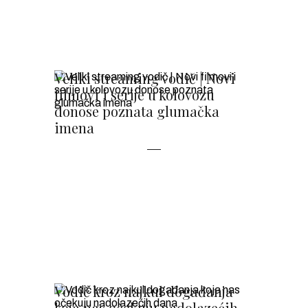
Veliki streaming vodič | Novi
filmovi i serije u kolovozu
donose poznata glumačka
imena
Vodič kroz najkul događanja
koja nas očekuju nadolazećih