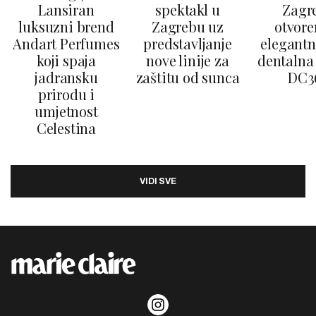
Lansiran
spektakl u
Zagr
luksuzni brend
Zagrebu uz
otvore
Andart Perfumes
predstavljanje
elegantn
koji spaja
nove linije za
dentalna 
jadransku
zaštitu od sunca
DC3
prirodu i
umjetnost
Celestina
VIDI SVE