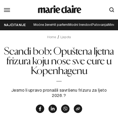
Moćne žene
Hit parfemi
Modni trendovi
Putovanja
Mindfu
NAJČITANIJE
Home
Ljepota
Scandi bob: Opuštena ljetna
frizura koju nose sve cure u
Kopenhagenu
Jesmo li upravo pronašli savršenu frizuru za ljeto
2026.?