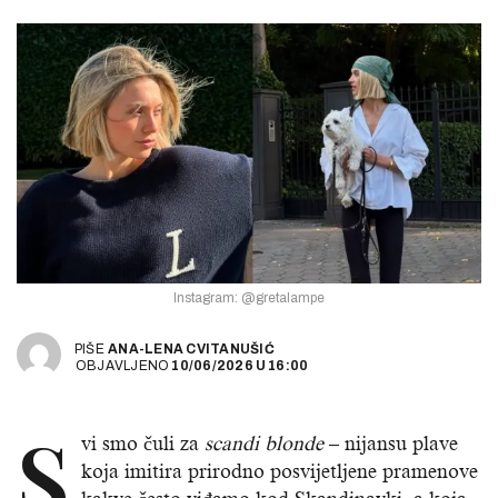
Instagram: @gretalampe
PIŠE
ANA-LENA CVITANUŠIĆ
OBJAVLJENO
10/06/2026
U
16:00
S
vi smo čuli za
scandi blonde
– nijansu plave
koja imitira prirodno posvijetljene pramenove