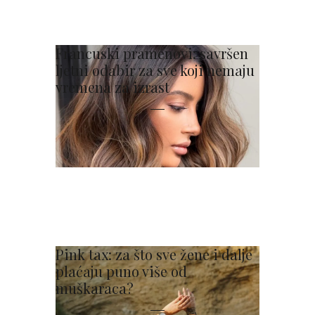
Francuski pramenovi: savršen
ljetni odabir za sve koji nemaju
vremena za izrast
Pink tax: za što sve žene i dalje
plaćaju puno više od
muškaraca?