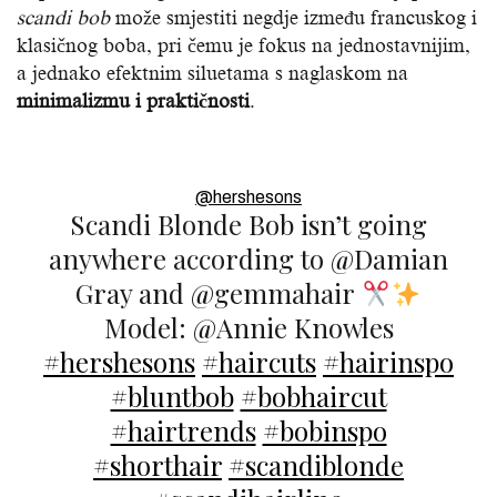
scandi bob
može smjestiti negdje između francuskog i
klasičnog boba, pri čemu je fokus na jednostavnijim,
a jednako efektnim siluetama s naglaskom na
minimalizmu i praktičnosti
.
@hershesons
Scandi Blonde Bob isn’t going
anywhere according to @Damian
Gray and @gemmahair
Model: @Annie Knowles
#hershesons
#haircuts
#hairinspo
#bluntbob
#bobhaircut
#hairtrends
#bobinspo
#shorthair
#scandiblonde