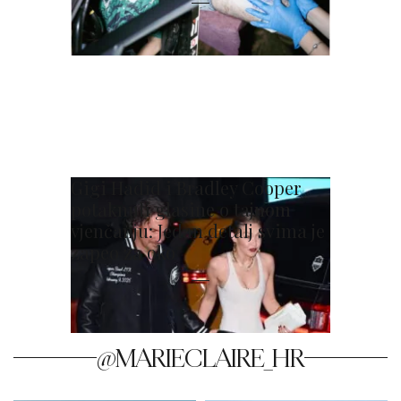
Gigi Hadid i Bradley Cooper
potaknuli glasine o tajnom
vjenčanju: Jedan detalj svima je
zapeo za oko
@MARIECLAIRE_HR