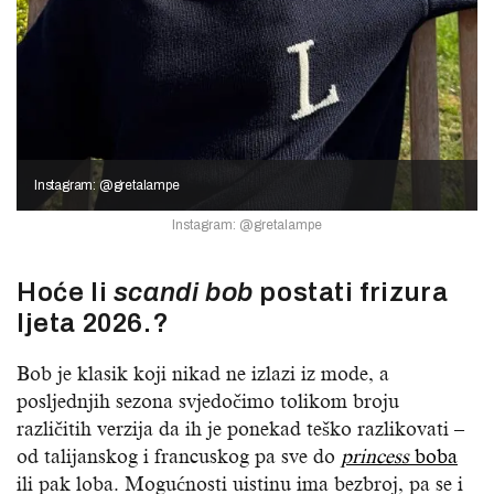
Instagram: @gretalampe
Instagram: @gretalampe
Hoće li
scandi bob
postati frizura
ljeta 2026.?
Bob je klasik koji nikad ne izlazi iz mode, a
posljednjih sezona svjedočimo tolikom broju
različitih verzija da ih je ponekad teško razlikovati –
od talijanskog i francuskog pa sve do
princess
boba
ili pak loba. Mogućnosti uistinu ima bezbroj, pa se i