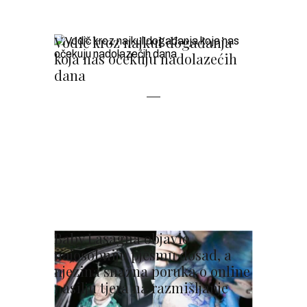
Vodič kroz najkul događanja
koja nas očekuju nadolazećih
dana
Baby Lasagna objavio
najosobniju pjesmu dosad, a
njezina snažna poruka o online
nasilju tjera na razmišljanje