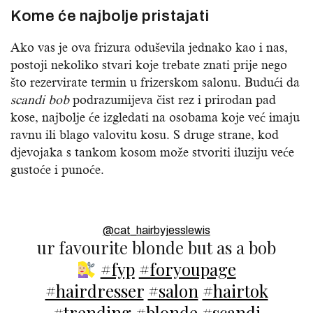
Kome će najbolje pristajati
Ako vas je ova frizura oduševila jednako kao i nas,
postoji nekoliko stvari koje trebate znati prije nego
što rezervirate termin u frizerskom salonu. Budući da
scandi bob
podrazumijeva čist rez i prirodan pad
kose, najbolje će izgledati na osobama koje već imaju
ravnu ili blago valovitu kosu. S druge strane, kod
djevojaka s tankom kosom može stvoriti iluziju veće
gustoće i punoće.
@cat_hairbyjesslewis
ur favourite blonde but as a bob
#fyp
#foryoupage
#hairdresser
#salon
#hairtok
#trending
#blonde
#scandi