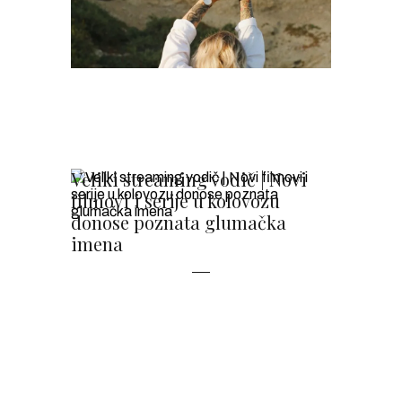
Veliki streaming vodič | Novi
filmovi i serije u kolovozu
donose poznata glumačka
imena