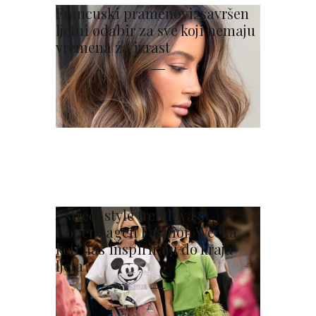
Francuski pramenovi: savršen
ljetni odabir za sve koji nemaju
vremena za izrast
5 street style trendova s
Copenhagen Fashion Weeka
koji nas inspiriraju do kraja
ljeta