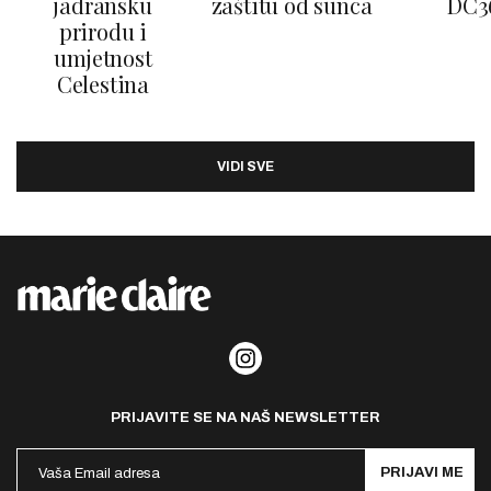
jadransku
zaštitu od sunca
DC3
prirodu i
umjetnost
Celestina
VIDI SVE
PRIJAVITE SE NA NAŠ NEWSLETTER
PRIJAVI ME