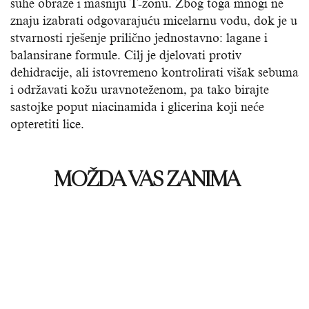
suhe obraze i masniju T-zonu. Zbog toga mnogi ne
znaju izabrati odgovarajuću micelarnu vodu, dok je u
stvarnosti rješenje prilično jednostavno: lagane i
balansirane formule. Cilj je djelovati protiv
dehidracije, ali istovremeno kontrolirati višak sebuma
i održavati kožu uravnoteženom, pa tako birajte
sastojke poput niacinamida i glicerina koji neće
opteretiti lice.
MOŽDA VAS ZANIMA