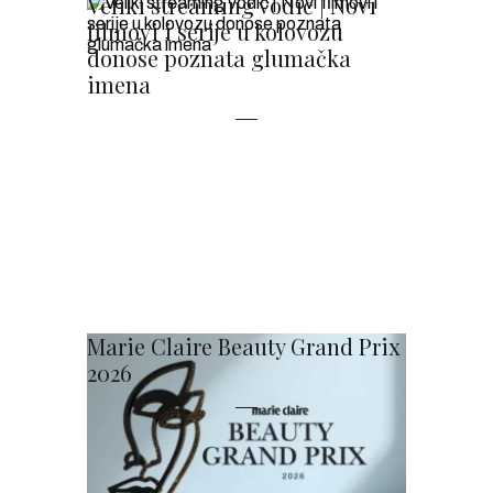
Veliki streaming vodič | Novi
filmovi i serije u kolovozu
donose poznata glumačka
imena
Marie Claire Beauty Grand Prix
2026