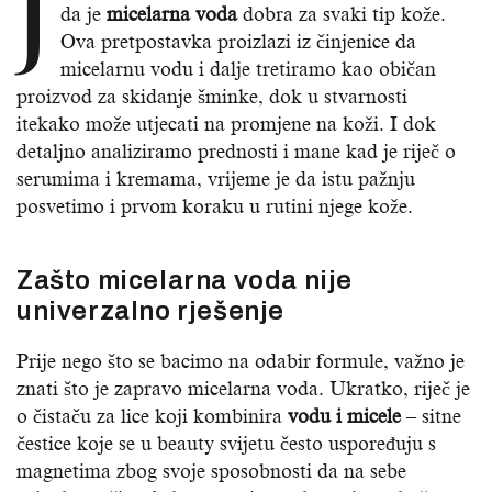
J
da je
micelarna voda
dobra za svaki tip kože.
Ova pretpostavka proizlazi iz činjenice da
micelarnu vodu i dalje tretiramo kao običan
proizvod za skidanje šminke, dok u stvarnosti
itekako može utjecati na promjene na koži. I dok
detaljno analiziramo prednosti i mane kad je riječ o
serumima i kremama, vrijeme je da istu pažnju
posvetimo i prvom koraku u rutini njege kože.
Zašto micelarna voda nije
univerzalno rješenje
Prije nego što se bacimo na odabir formule, važno je
znati što je zapravo micelarna voda. Ukratko, riječ je
o čistaču za lice koji kombinira
vodu i
micele
– sitne
čestice koje se u beauty svijetu često uspoređuju s
magnetima zbog svoje sposobnosti da na sebe