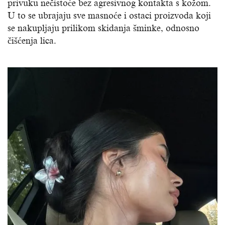
privuku nečistoće bez agresivnog kontakta s kožom.
U to se ubrajaju sve masnoće i ostaci proizvoda koji
se nakupljaju prilikom skidanja šminke, odnosno
čišćenja lica.