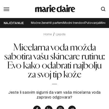
Moćne žene
Hit parfemi
Modni trendovi
Putovanja
Mindfu
NAJČITANIJE
Home
Ljepota
Micelarna voda možda
sabotira vašu skincare rutinu:
Evo kako odabrati najbolju
za svoj tip kože
Jeste li sasvim sigurni da vam vaša micelarna voda
zapravo odgovara?