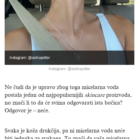
Instagram: @aishapotter
Instagram: @aishapotter
Ne čudi da je upravo zbog toga micelarna voda
postala jedan od najpopularnijih
skincare
proizvoda,
no znači li to da će svima odgovarati ista bočica?
Odgovor je – neće.
Svaka je koža drukčija, pa ni micelarna voda neće
biti jednaka za svakoga. To znači da vaša micelarna