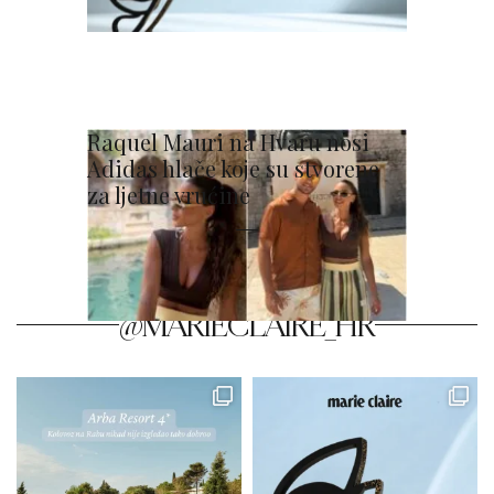
Raquel Mauri na Hvaru nosi
Adidas hlače koje su stvorene
za ljetne vrućine
@MARIECLAIRE_HR