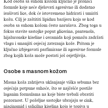
Kod osoba sa suhom kožom ključno je pronaći
formule koje neće djelovati agresivno ili dodatno
isušivati lice, dok će istovremeno hidrirati i umiriti
kožu. Cilj je zaštititi lipidnu barijeru koja se kod
osoba sa suhom kožom često narušava. Zbog toga u
fokus stavite sastojke poput glicerina, pantenola,
hijaluronske kiseline i ceramida koji pomažu zadržati
vlagu i smanjiti osjećaj zatezanja kože. Pritom je
ključno izbjegavati parfimirane ili agresivne formule
zbog kojih koža može postati još osjetljivija.
Osobe s masnom kožom
Masna koža zahtijeva uklanjanje viška sebuma bez
osjećaja potpune suhoće, što se najčešće postiže
laganim formulama na koje biste trebali obratiti
pozornost. U poželjne sastojke ubrajaju se cink,
niacinamid i salicilna kiselina koja je topiva u