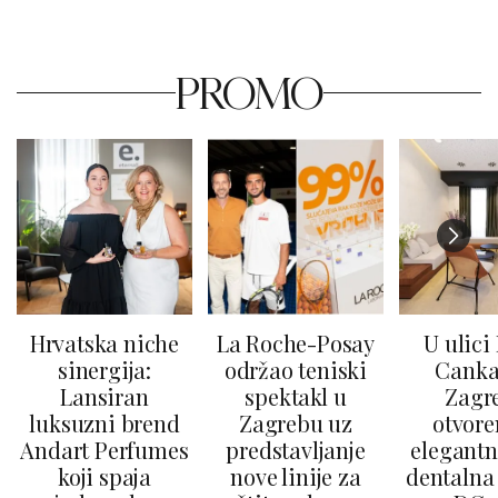
PROMO
Hrvatska niche
La Roche-Posay
U ulici
sinergija:
održao teniski
Canka
Lansiran
spektakl u
Zagr
luksuzni brend
Zagrebu uz
otvore
Andart Perfumes
predstavljanje
elegantn
koji spaja
nove linije za
dentalna 