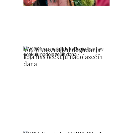
Vodič kroz najkul događanja
koja nas očekuju nadolazećih
dana