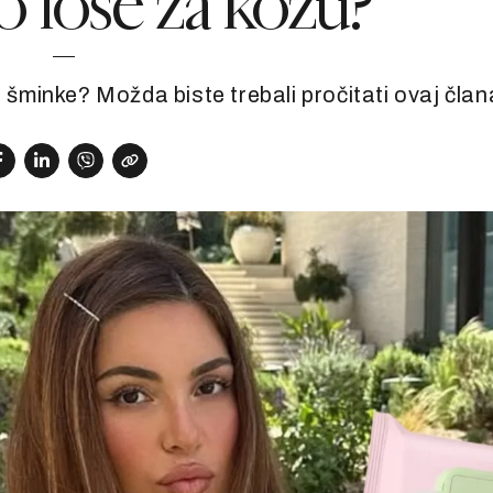
ko loše za kožu?
 šminke? Možda biste trebali pročitati ovaj član