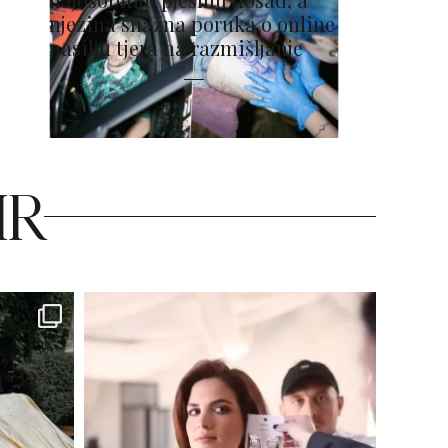
njezina snažna poruka o online
nasilju tjera na razmišljanje
HR