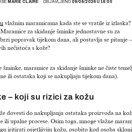
PIŠE
MARIE CLAIRE
OBJAVLJENO
09/06/2026
U
16:00
ku
vlažnim maramicama kada ste se vratile iz izlaska? 
i? Maramice za skidanje šminke jednostavne su za
 brzi popravak tijekom dana, ali postavlja se pitanje –
ih nečistoća s kože?
e šminke, maramice za skidanje šminke ne čiste temel
ne ili ostataka koji se nakupljaju tijekom dana).
– koji su rizici za kožu
e dovesti do nakupljanja ostataka proizvoda na koži
kne ili upalne procese. Osim toga, mnoge vlažne maram
u iritirati osjetljiviju kožu, osobito kod osoba sklon