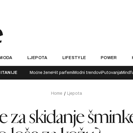
MODA
LJEPOTA
LIFESTYLE
POWER
ITANIJE
Moćne žene
Hit parfemi
Modni trendovi
Putovanja
Mindf
Home
Ljepota
ce za skidanje šmink