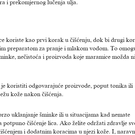
ra i prekomjernog lučenja ulja.
e koriste kao prvi korak u čišćenju, dok bi drugi ko
blagim preparatom za pranje i mlakom vodom. To omog
šminke, nečistoća i proizvoda koje maramice možda n
je koristiti odgovarajuće proizvode, poput tonika ili
težu kože nakon čišćenja.
rzo uklanjanje šminke ili u situacijama kad nemate
 potpuno čišćenje lica. Ako želite održati zdravlje sv
 čišćenjem i dodatnim koracima u njezi kože. I, narav