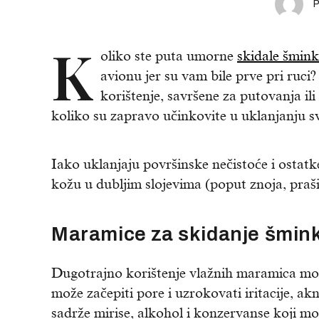
K
oliko ste puta umorne
skidale šmin
avionu jer su vam bile prve pri ruc
korištenje, savršene za putovanja ili
koliko su zapravo učinkovite u uklanjanju sv
Iako uklanjaju površinske nečistoće i ostatk
kožu u dubljim slojevima (poput znoja, praši
Maramice za skidanje šminke 
Dugotrajno korištenje vlažnih maramica mož
može začepiti pore i uzrokovati iritacije, a
sadrže mirise, alkohol i konzervanse koji mog