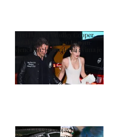
Gigi Hadid i Bradley Cooper
potaknuli glasine o tajnom
vjenčanju: Jedan detalj svima je
zapeo za oko
Baby Lasagna objavio
najosobniju pjesmu dosad, a