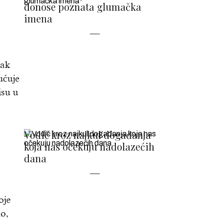
donose poznata glumačka
imena
rak
ućuje
isu u
Vodič kroz najkul događanja
koja nas očekuju nadolazećih
dana
oje
no,