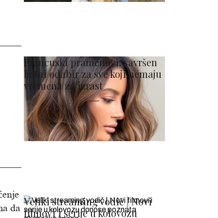
Francuski pramenovi: savršen
ljetni odabir za sve koji nemaju
vremena za izrast
ćenje
Veliki streaming vodič | Novi
ma da
filmovi i serije u kolovozu