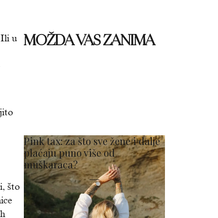
MOŽDA VAS ZANIMA
Ili u
jito
Pink tax: za što sve žene i dalje
plaćaju puno više od
muškaraca?
, što
ice
ih