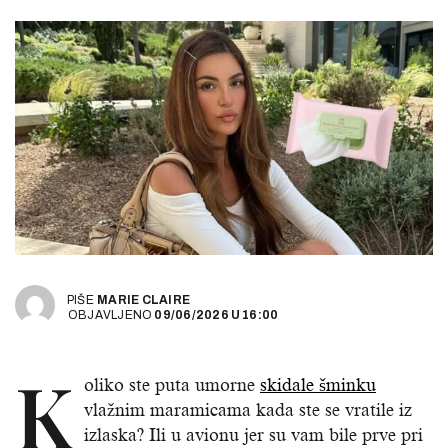
PIŠE
MARIE CLAIRE
OBJAVLJENO
09/06/2026
U
16:00
K
oliko ste puta umorne
skidale šminku
vlažnim maramicama kada ste se vratile iz
izlaska? Ili u avionu jer su vam bile prve pri