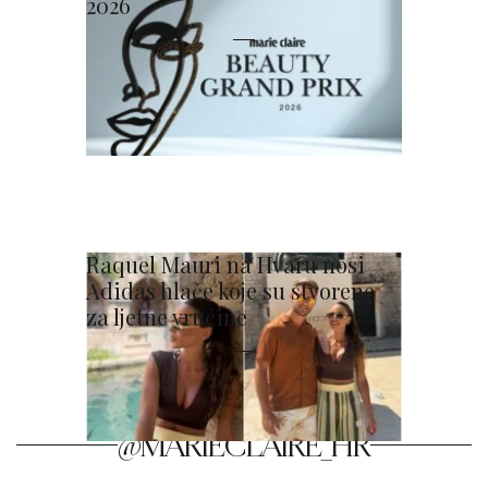
2026
Raquel Mauri na Hvaru nosi
Adidas hlače koje su stvorene
za ljetne vrućine
@MARIECLAIRE_HR