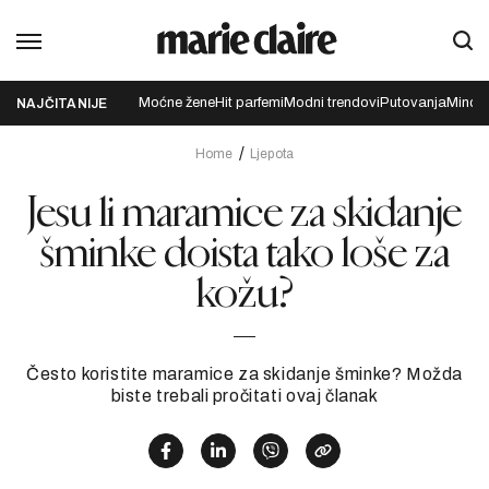
Moćne žene
Hit parfemi
Modni trendovi
Putovanja
Mindfu
NAJČITANIJE
Home
Ljepota
Jesu li maramice za skidanje
šminke doista tako loše za
kožu?
Često koristite maramice za skidanje šminke? Možda
biste trebali pročitati ovaj članak