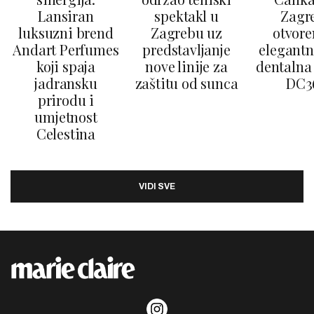
Lansiran
spektakl u
Zagr
luksuzni brend
Zagrebu uz
otvore
Andart Perfumes
predstavljanje
elegantn
koji spaja
nove linije za
dentalna 
jadransku
zaštitu od sunca
DC3
prirodu i
umjetnost
Celestina
VIDI SVE