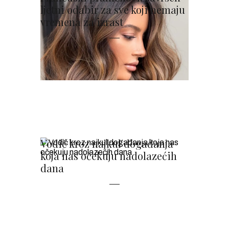
ljetni odabir za sve koji nemaju
vremena za izrast
Vodič kroz najkul događanja
koja nas očekuju nadolazećih
dana