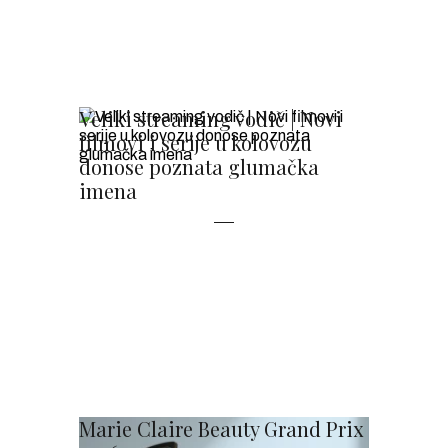
Veliki streaming vodič | Novi
filmovi i serije u kolovozu
donose poznata glumačka
imena
Marie Claire Beauty Grand Prix