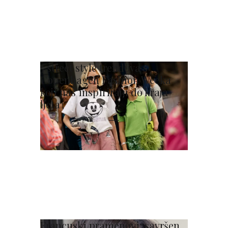
5 street style trendova s
Copenhagen Fashion Weeka
koji nas inspiriraju do kraja
ljeta
Francuski pramenovi: savršen