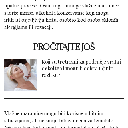
upalne procese. Osim toga, mnoge vlažne maramice
sadrže mirise, alkohol i konzervanse koji mogu
iritirati osjetljiviju kožu, osobito kod osoba sklonih
alergijama ili rozaceji.
PROČITAJTE JOŠ
Koji su tretmani za područje vrata i
dekoltea i mogu li doista učiniti
razliku?
Vlažne maramice mogu biti korisne u hitnim
situacijama, ali ne smiju biti zamjena za temeljito
čišćenje lica, kako smatraju dermatolozi. Koža treba