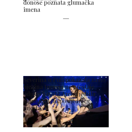
donose poznata glumačka
imena
Severina u Puli pokazala zašto
njezina turneja ne prestaje
oduševljavati: Arena je bila
ispunjena do posljednjeg
mjesta