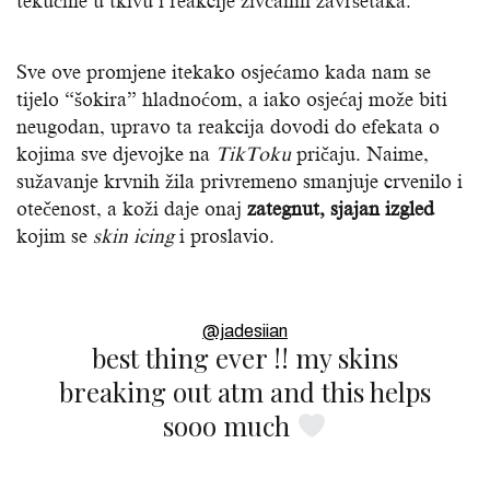
tekućine u tkivu i reakcije živčanih završetaka.
Sve ove promjene itekako osjećamo kada nam se
tijelo “šokira” hladnoćom, a iako osjećaj može biti
neugodan, upravo ta reakcija dovodi do efekata o
kojima sve djevojke na
TikToku
pričaju. Naime,
sužavanje krvnih žila privremeno smanjuje crvenilo i
otečenost, a koži daje onaj
zategnut, sjajan izgled
kojim se
skin icing
i proslavio.
@jadesiian
best thing ever !! my skins
breaking out atm and this helps
sooo much