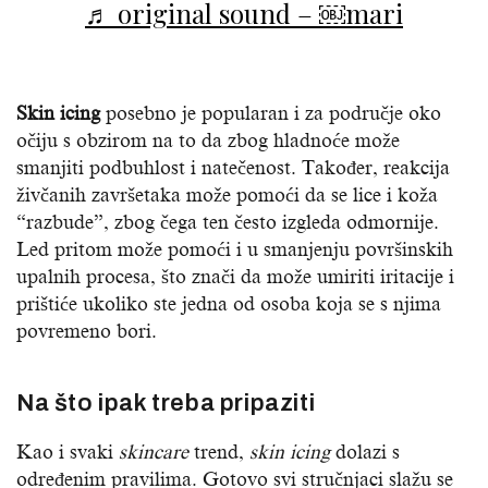
♬ original sound – ￼mari
Skin icing
posebno je popularan i za područje oko
očiju s obzirom na to da zbog hladnoće može
smanjiti podbuhlost i natečenost. Također, reakcija
živčanih završetaka može pomoći da se lice i koža
“razbude”, zbog čega ten često izgleda odmornije.
Led pritom može pomoći i u smanjenju površinskih
upalnih procesa, što znači da može umiriti iritacije i
prištiće ukoliko ste jedna od osoba koja se s njima
povremeno bori.
Na što ipak treba pripaziti
Kao i svaki
skincare
trend,
skin icing
dolazi s
određenim pravilima. Gotovo svi stručnjaci slažu se