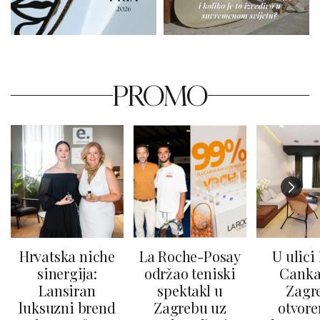
PROMO
Hrvatska niche
La Roche-Posay
U ulici
sinergija:
održao teniski
Canka
Lansiran
spektakl u
Zagr
luksuzni brend
Zagrebu uz
otvore