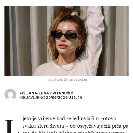
Instagram: @haileybieber
PIŠE
ANA-LENA CVITANUŠIĆ
OBJAVLJENO
20/05/2026
U
11:44
L
jeto je vrijeme kad se led uvlači u gotovo
svaku sferu života – od osvježavajućih pića pa