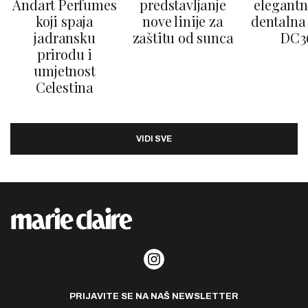
Andart Perfumes
predstavljanje
elegantn
koji spaja
nove linije za
dentalna 
jadransku
zaštitu od sunca
DC3
prirodu i
umjetnost
Celestina
VIDI SVE
PRIJAVITE SE NA NAŠ NEWSLETTER