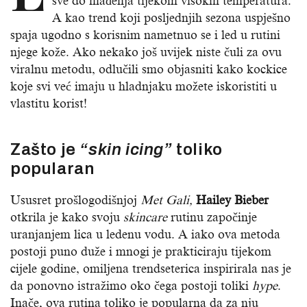
sve do hlađenja tijekom visokih temperatura.
A kao trend koji posljednjih sezona uspješno
spaja ugodno s korisnim nametnuo se i led u rutini
njege kože. Ako nekako još uvijek niste čuli za ovu
viralnu metodu, odlučili smo objasniti kako kockice
koje svi već imaju u hladnjaku možete iskoristiti u
vlastitu korist!
Zašto je
“skin icing”
toliko
popularan
Ususret prošlogodišnjoj
Met Gali,
Hailey Bieber
otkrila je kako svoju
skincare
rutinu započinje
uranjanjem lica u ledenu vodu. A iako ova metoda
postoji puno duže i mnogi je prakticiraju tijekom
cijele godine, omiljena trendseterica inspirirala nas je
da ponovno istražimo oko čega postoji toliki
hype
.
Inače, ova rutina toliko je popularna da za nju