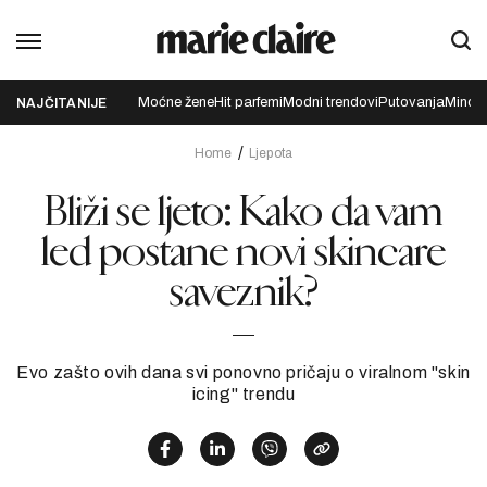
Moćne žene
Hit parfemi
Modni trendovi
Putovanja
Mindfu
NAJČITANIJE
Home
Ljepota
Bliži se ljeto: Kako da vam
led postane novi skincare
saveznik?
Evo zašto ovih dana svi ponovno pričaju o viralnom "skin
icing" trendu