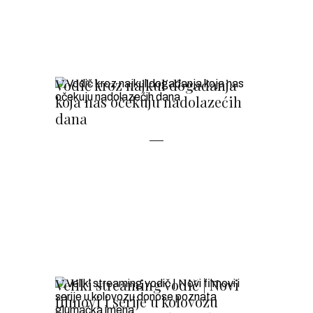
Vodič kroz najkul događanja
koja nas očekuju nadolazećih
dana
Veliki streaming vodič | Novi
filmovi i serije u kolovozu