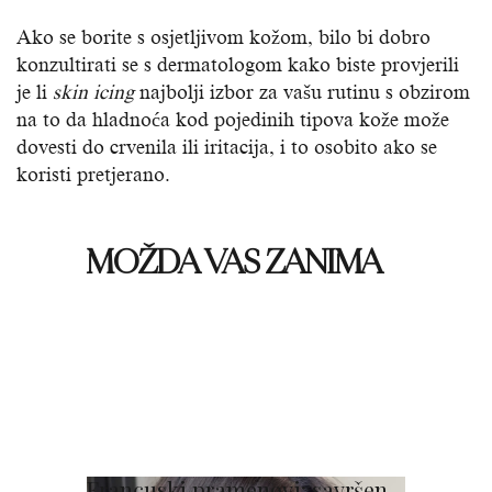
Ako se borite s osjetljivom kožom, bilo bi dobro
konzultirati se s dermatologom kako biste provjerili
je li
skin icing
najbolji izbor za vašu rutinu s obzirom
na to da hladnoća kod pojedinih tipova kože može
dovesti do crvenila ili iritacija, i to osobito ako se
koristi pretjerano.
MOŽDA VAS ZANIMA
Francuski pramenovi: savršen