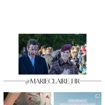
Princeza Eugenie pokazala
prvu fotografiju novorođene
kćeri: Objavila i emotivnu
poruku
@MARIECLAIRE_HR