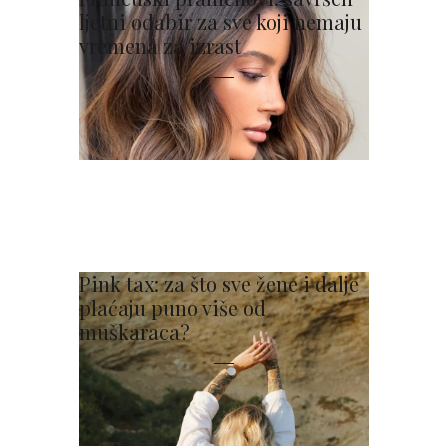
ljetni odabir za sve koji nemaju
vremena za izrast
Pink tax: za što sve žene i dalje
plaćaju puno više od
muškaraca?