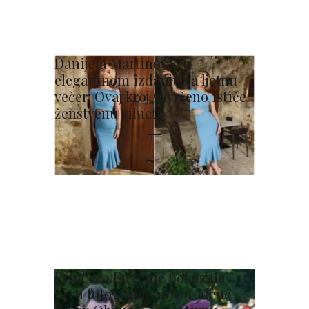
Danijela Martinović u
elegantnom izdanju za ljetnu
večer: Ovaj kroj savršeno ističe
ženstvenu siluetu
Princeza Eugenie pokazala
prvu fotografiju novorođene