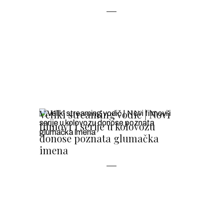
Veliki streaming vodič | Novi
filmovi i serije u kolovozu
donose poznata glumačka
imena