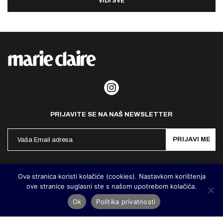
VIDI SVE
PRIJAVITE SE NA NAŠ NEWSLETTER
PRIJAVI ME
Politika privatnosti
Kontakt
Impresum
Ova stranica koristi kolačiće (cookies). Nastavkom korištenja
ove stranice suglasni ste s našom upotrebom kolačića.
©
MarieClaire Hrvatska
2026. Designed and developed by
Cubes
Ok
Politika privatnosti