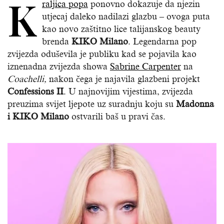
K
raljica popa
ponovno dokazuje da njezin
utjecaj daleko nadilazi glazbu – ovoga puta
kao novo zaštitno lice talijanskog beauty
brenda
KIKO Milano
. Legendarna pop
zvijezda oduševila je publiku kad se pojavila kao
iznenadna zvijezda showa
Sabrine Carpenter
na
Coachelli,
nakon čega je najavila glazbeni projekt
Confessions II
. U najnovijim vijestima, zvijezda
preuzima svijet ljepote uz suradnju koju su
Madonna
i KIKO Milano
ostvarili baš u pravi čas.