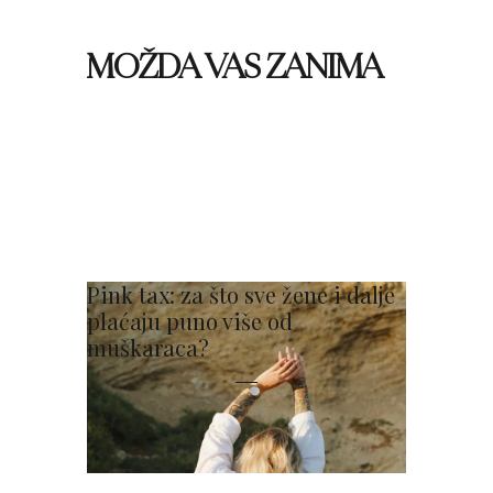
MOŽDA VAS ZANIMA
Pink tax: za što sve žene i dalje
plaćaju puno više od
muškaraca?