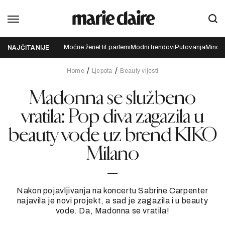
Moćne žene
Hit parfemi
Modni trendovi
Putovanja
Mindfu
NAJČITANIJE
Home
Ljepota
Beauty vijesti
Madonna se službeno
vratila: Pop diva zagazila u
beauty vode uz brend KIKO
Milano
Nakon pojavljivanja na koncertu Sabrine Carpenter
najavila je novi projekt, a sad je zagazila i u beauty
vode. Da, Madonna se vratila!