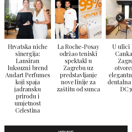
Hrvatska niche
La Roche-Posay
U ulici
sinergija:
održao teniski
Canka
Lansiran
spektakl u
Zagr
luksuzni brend
Zagrebu uz
otvore
Andart Perfumes
predstavljanje
elegantn
koji spaja
nove linije za
dentalna 
jadransku
zaštitu od sunca
DC3
prirodu i
umjetnost
Celestina