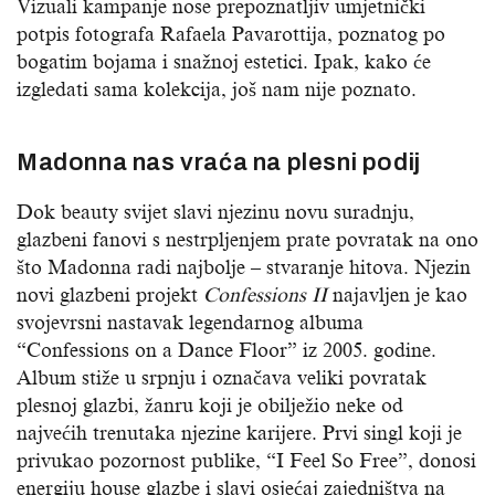
Vizuali kampanje nose prepoznatljiv umjetnički
potpis fotografa Rafaela Pavarottija, poznatog po
bogatim bojama i snažnoj estetici. Ipak, kako će
izgledati sama kolekcija, još nam nije poznato.
Madonna nas vraća na plesni podij
Dok beauty svijet slavi njezinu novu suradnju,
glazbeni fanovi s nestrpljenjem prate povratak na ono
što Madonna radi najbolje – stvaranje hitova. Njezin
novi glazbeni projekt
Confessions II
najavljen je kao
svojevrsni nastavak legendarnog albuma
“Confessions on a Dance Floor” iz 2005. godine.
Album stiže u srpnju i označava veliki povratak
plesnoj glazbi, žanru koji je obilježio neke od
najvećih trenutaka njezine karijere. Prvi singl koji je
privukao pozornost publike, “I Feel So Free”, donosi
energiju house glazbe i slavi osjećaj zajedništva na