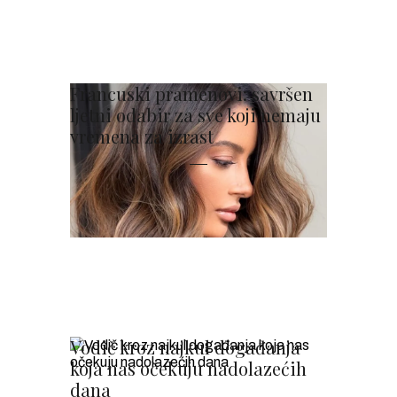
Francuski pramenovi: savršen
ljetni odabir za sve koji nemaju
vremena za izrast
Vodič kroz najkul događanja
koja nas očekuju nadolazećih
dana