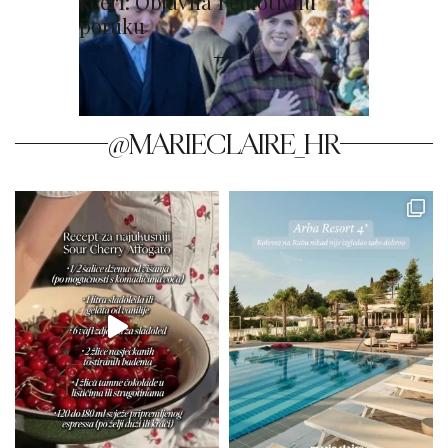
kćeri: Objavila i emotivnu
poruku
@MARIECLAIRE_HR