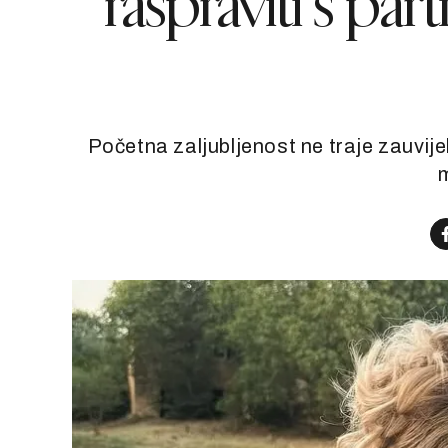
raspraviti s pa
Početna zaljubljenost ne traje zauvijek
m