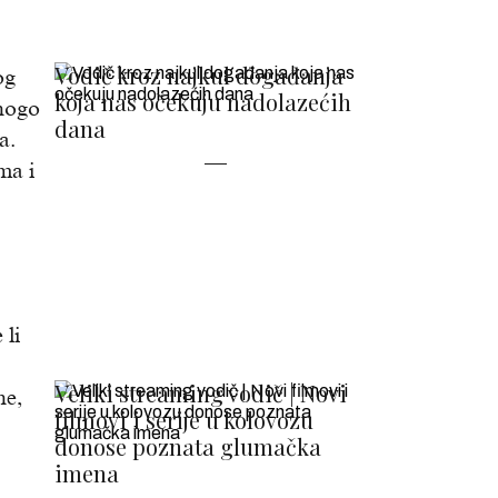
Vodič kroz najkul događanja
og
koja nas očekuju nadolazećih
mnogo
dana
a.
ma i
 li
Veliki streaming vodič | Novi
ne,
filmovi i serije u kolovozu
donose poznata glumačka
imena