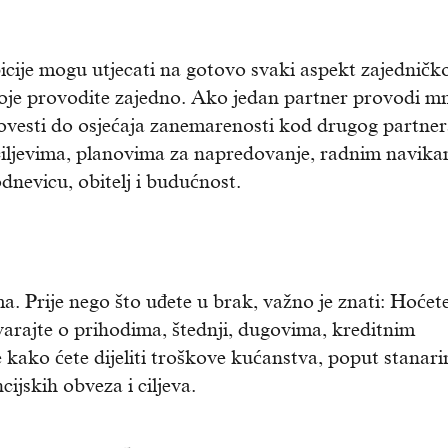
cije mogu utjecati na gotovo svaki aspekt zajedničk
koje provodite zajedno. Ako jedan partner provodi 
dovesti do osjećaja zanemarenosti kod drugog partner
iljevima, planovima za napredovanje, radnim navika
dnevicu, obitelj i budućnost.
. Prije nego što uđete u brak, važno je znati: Hoćete
varajte o prihodima, štednji, dugovima, kreditnim
kako ćete dijeliti troškove kućanstva, poput stanari
cijskih obveza i ciljeva.