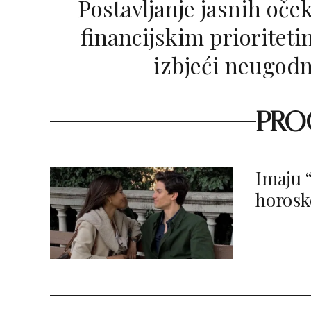
Postavljanje jasnih očekivanja i dogovor o
financijskim prioritet
izbjeći neugodn
PROČ
Imaju “
horosk