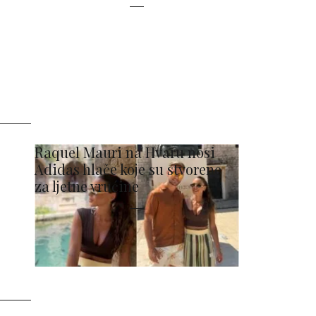
Raquel Mauri na Hvaru nosi
Adidas hlače koje su stvorene
za ljetne vrućine