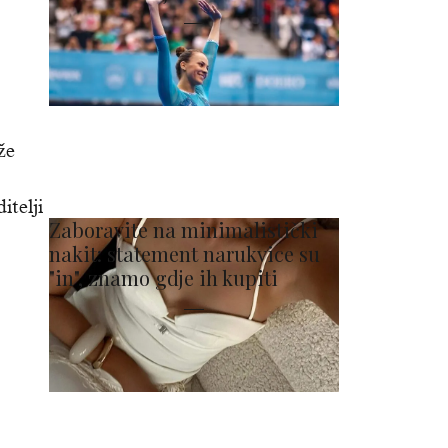
že
itelji
Zaboravite na minimalistički
nakit: statement narukvice su
"in", znamo gdje ih kupiti