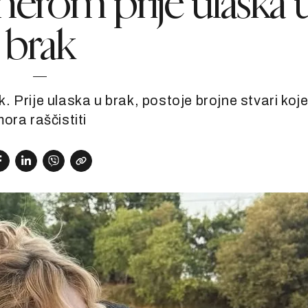
rtnerom prije ulaska 
brak
. Prije ulaska u brak, postoje brojne stvari koj
ora raščistiti