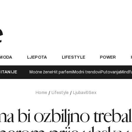
MODA
LJEPOTA
LIFESTYLE
POWER
ITANIJE
Moćne žene
Hit parfemi
Modni trendovi
Putovanja
Mindf
Home
Lifestyle
Ljubav&Sex
ima bi ozbiljno treba