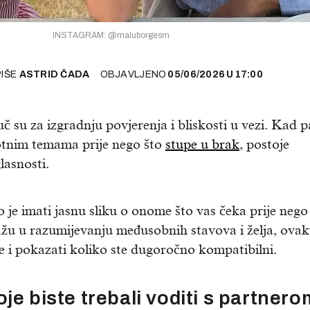
INSTAGRAM: @maluborgesm
PIŠE
ASTRID ČADA
OBJAVLJENO
05/06/2026
U
17:00
juč su za izgradnju povjerenja i bliskosti u vezi. Kad 
otnim temama prije nego što
stupe u brak
, postoje
lasnosti.
 je imati jasnu sliku o onome što vas čeka prije nego
žu u razumijevanju međusobnih stavova i želja, ovak
e i pokazati koliko ste dugoročno kompatibilni.
je biste trebali voditi s partnero