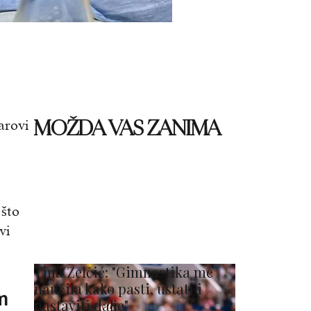
MOŽDA VAS ZANIMA
parovi
 što
vi
Tina Zelčić: "Gimnastika me
naučila kako pasti, ustati i
m
nastaviti dalje"