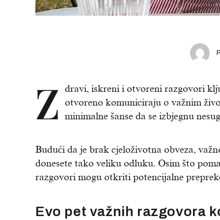
Z
dravi, iskreni i otvoreni razgovori kl
otvoreno komuniciraju o važnim živ
minimalne šanse da se izbjegnu nesug
Budući da je brak cjeloživotna obveza, važno
donesete tako veliku odluku. Osim što poma
razgovori mogu otkriti potencijalne preprek
Evo pet važnih razgovora ko