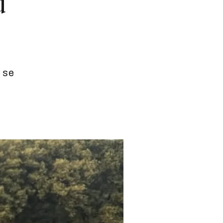
u
e se