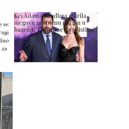
Kći Adama Sandlera otkrila
njegovu neobičnu naviku u
 se:
bazenu: 'Kunem se da je istina'
rugi
ažno
 za