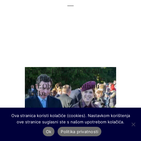
Princeza Eugenie pokazala
prvu fotografiju novorođene
kćeri: Objavila i emotivnu
poruku
Ova stranica koristi kolačiće (cookies). Nastavkom korištenja
ove stranice suglasni ste s našom upotrebom kolačića.
Ok
Politika privatnosti