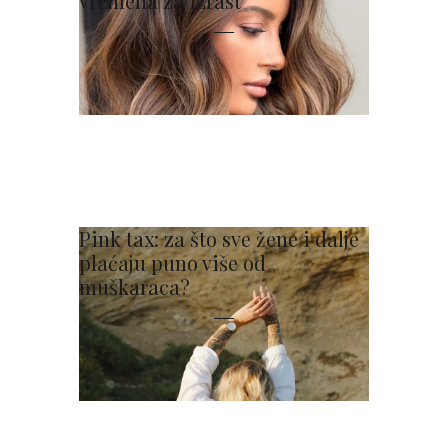
vremena za izrast
Pink tax: za što sve žene i dalje
plaćaju puno više od
muškaraca?