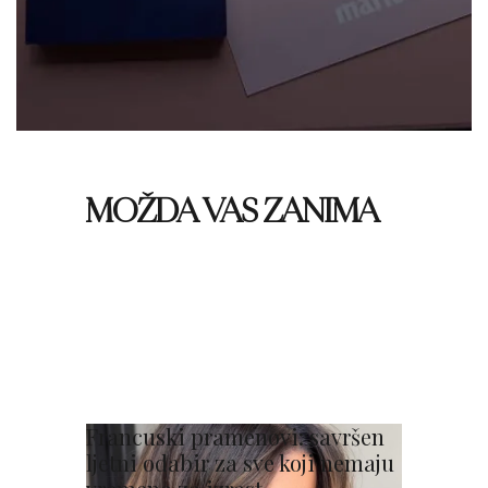
MOŽDA VAS ZANIMA
Francuski pramenovi: savršen
ljetni odabir za sve koji nemaju