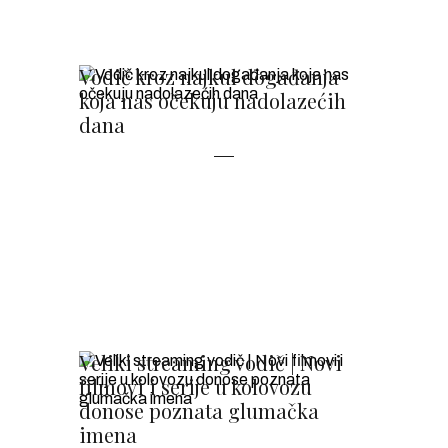
Vodič kroz najkul događanja
koja nas očekuju nadolazećih
dana
Veliki streaming vodič | Novi
filmovi i serije u kolovozu
donose poznata glumačka
imena