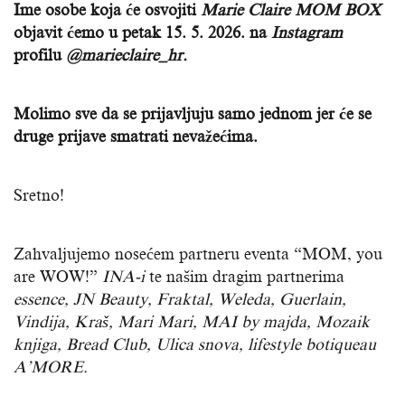
Ime osobe koja će osvojiti
Marie Claire MOM BOX
objavit ćemo u petak 15. 5. 2026. na
Instagram
profilu
@marieclaire_hr.
Molimo sve da se prijavljuju samo jednom jer će se
druge prijave smatrati nevažećima.
Sretno!
Zahvaljujemo nosećem partneru eventa “MOM, you
are WOW!”
INA-i
te našim dragim partnerima
essence, JN Beauty,
Fraktal, Weleda, Guerlain,
Vindija, Kraš, Mari Mari, MAI by majda, Mozaik
knjiga, Bread Club, Ulica snova, lifestyle botiqueau
A’MORE.