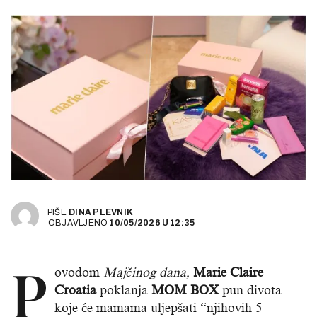
PIŠE
DINA PLEVNIK
OBJAVLJENO
10/05/2026
U
12:35
P
ovodom
Majčinog dana,
Marie Claire
Croatia
poklanja
MOM BOX
pun divota
koje će mamama uljepšati “njihovih 5