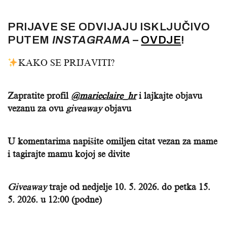
PRIJAVE SE ODVIJAJU ISKLJUČIVO
PUTEM
INSTAGRAMA
–
OVDJE
!
KAKO SE PRIJAVITI?
Zapratite profil
@marieclaire_hr
i lajkajte objavu
vezanu za ovu
giveaway
objavu
U komentarima napišite omiljen citat vezan za mame
i tagirajte mamu kojoj se divite
Giveaway
traje od nedjelje 10. 5. 2026. do petka 15.
5. 2026. u 12:00 (podne)