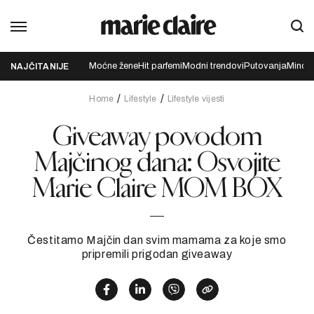
Moćne žene
Hit parfemi
Modni trendovi
Putovanja
Mindfu
NAJČITANIJE
Home
Lifestyle
Lifestyle vijesti
Giveaway povodom
Majčinog dana: Osvojite
Marie Claire MOM BOX
Čestitamo Majčin dan svim mamama za koje smo
pripremili prigodan giveaway