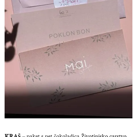
KRAŠ
– paket s pet čokoladica
Životinjsko carstvo