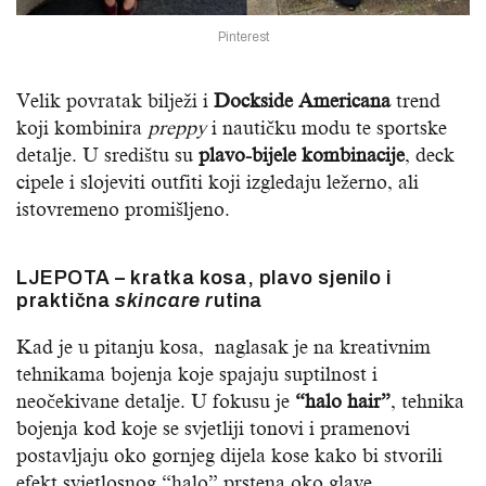
Pinterest
Velik povratak bilježi i
Dockside Americana
trend
koji kombinira
preppy
i nautičku modu te sportske
detalje. U središtu su
plavo-bijele kombinacije
, deck
cipele i slojeviti outfiti koji izgledaju ležerno, ali
istovremeno promišljeno.
LJEPOTA – kratka kosa, plavo sjenilo i
praktična
skincare r
utina
Kad je u pitanju kosa, naglasak je na kreativnim
tehnikama bojenja koje spajaju suptilnost i
neočekivane detalje. U fokusu je
“halo hair”
, tehnika
bojenja kod koje se svjetliji tonovi i pramenovi
postavljaju oko gornjeg dijela kose kako bi stvorili
efekt svjetlosnog “halo” prstena oko glave.