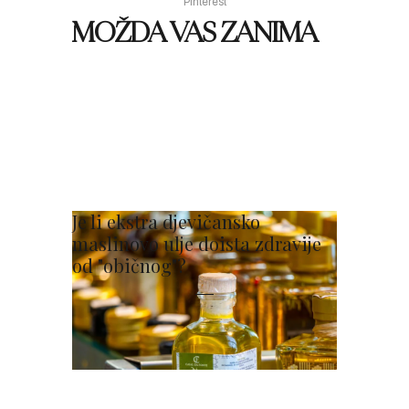
Pinterest
MOŽDA VAS ZANIMA
Je li ekstra djevičansko
maslinovo ulje doista zdravije
od "običnog"?