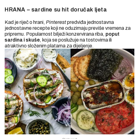
HRANA – sardine su hit doručak ljeta
Kad je riječ o hrani,
Pinterest
predviđa jednostavna
jednostavne recepte koji ne oduzimaju previše vremena za
pripremu. Popularnost bilježi konzervirana riba,
poput
sardina i skuše
, koja se poslužuje na tostovima ili
atraktivno složenim platama za dijeljenje.