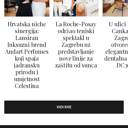
Hrvatska niche
La Roche-Posay
U ulici
sinergija:
održao teniski
Canka
Lansiran
spektakl u
Zagr
luksuzni brend
Zagrebu uz
otvore
Andart Perfumes
predstavljanje
elegantn
koji spaja
nove linije za
dentalna 
jadransku
zaštitu od sunca
DC3
prirodu i
umjetnost
Celestina
VIDI SVE