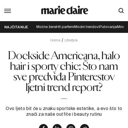
Moćne žene
Hit parfemi
Modni trendovi
Putovanja
Mindfu
NAJČITANIJE
Home
Lifestyle
Dockside Americana, halo
hair i sporty chic: Što nam
sve predviđa Pinterestov
ljetni trend report?
Ovo ljeto bit će u znaku sportske estetike, a evo što to
znači za naše outfite i beauty rutinu