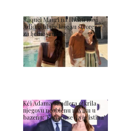
Raquel Mauri na Hvaru nosi
Adidas hlače koje su stvorene
za ljetne vrućine
Kći Adama Sandlera otkrila
njegovu neobičnu naviku u
bazenu: 'Kunem se da je istina'