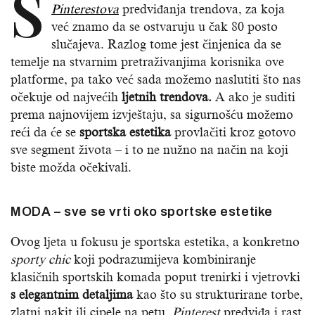
S
Pinterestova
predviđanja trendova, za koja
već znamo da se ostvaruju u čak 80 posto
slučajeva. Razlog tome jest činjenica da se
temelje na stvarnim pretraživanjima korisnika ove
platforme, pa tako već sada možemo naslutiti što nas
očekuje od najvećih
ljetnih trendova.
A ako je suditi
prema najnovijem izvještaju, sa sigurnošću možemo
reći da će se
sportska estetika
provlačiti kroz gotovo
sve segment života – i to ne nužno na način na koji
biste možda očekivali.
MODA – sve se vrti oko sportske estetike
Ovog ljeta u fokusu je sportska estetika, a konkretno
sporty chic
koji podrazumijeva kombiniranje
klasičnih sportskih komada poput trenirki i vjetrovki
s elegantnim detaljima
kao što su strukturirane torbe,
zlatni nakit ili cipele na petu.
Pinterest
predviđa i rast