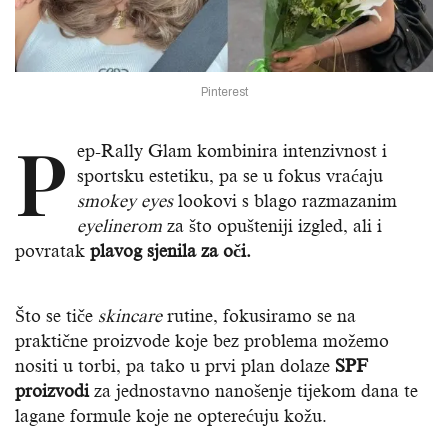
Pinterest
P
ep-Rally Glam kombinira intenzivnost i
sportsku estetiku, pa se u fokus vraćaju
smokey eyes
lookovi s blago razmazanim
eyelinerom
za što opušteniji izgled, ali i
povratak
plavog sjenila za oči.
Što se tiče
skincare
rutine, fokusiramo se na
praktične proizvode koje bez problema možemo
nositi u torbi, pa tako u prvi plan dolaze
SPF
proizvodi
za jednostavno nanošenje tijekom dana te
lagane formule koje ne opterećuju kožu.