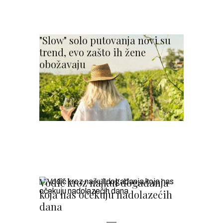
"Slow" solo putovanja novi su
trend, evo zašto ih žene
obožavaju
Vodič kroz najkul događanja
koja nas očekuju nadolazećih
dana