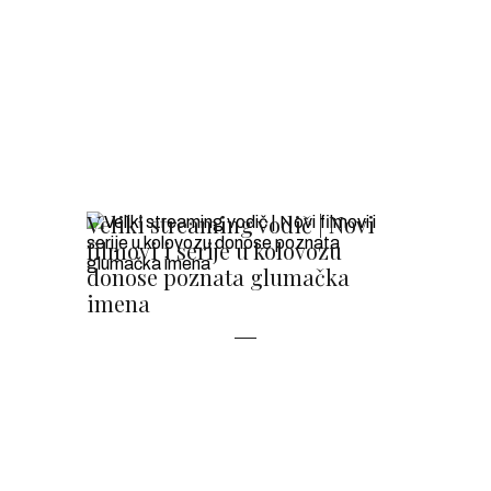
Veliki streaming vodič | Novi
filmovi i serije u kolovozu
donose poznata glumačka
imena