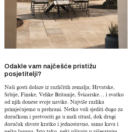
Odakle vam najčešće pristižu
posjetitelji?
Naši gosti dolaze iz različitih zemalja; Hrvatske,
Srbije, Finske, Velike Britanije, Švicarske… i svatko
od njih donese svoje navike. Najviše razlika
primjećujemo u prehrani. Netko voli sjediti dugo za
doručkom i pretvoriti ga u mali ritual, dok drugi
doručak shvate kratko i jednostavno, samo kava i
nešto lagano. Isto tako, neki uživaju u višesatnim