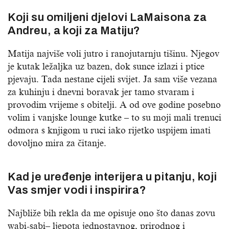
Koji su omiljeni djelovi LaMaisona za
Andreu, a koji za Matiju?
Matija najviše voli jutro i ranojutarnju tišinu. Njegov
je kutak ležaljka uz bazen, dok sunce izlazi i ptice
pjevaju. Tada nestane cijeli svijet. Ja sam više vezana
za kuhinju i dnevni boravak jer tamo stvaram i
provodim vrijeme s obitelji. A od ove godine posebno
volim i vanjske lounge kutke – to su moji mali trenuci
odmora s knjigom u ruci iako rijetko uspijem imati
dovoljno mira za čitanje.
Kad je uređenje interijera u pitanju, koji
Vas smjer vodi i inspirira?
Najbliže bih rekla da me opisuje ono što danas zovu
wabi-sabi– ljepota jednostavnog, prirodnog i