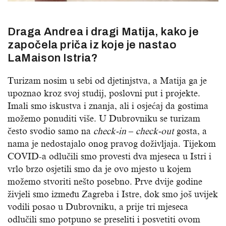
Draga Andrea i dragi Matija, kako je
započela priča iz koje je nastao
LaMaison Istria?
Turizam nosim u sebi od djetinjstva, a Matija ga je
upoznao kroz svoj studij, poslovni put i projekte.
Imali smo iskustva i znanja, ali i osjećaj da gostima
možemo ponuditi više. U Dubrovniku se turizam
često svodio samo na
check-in
–
check-out
gosta, a
nama je nedostajalo onog pravog doživljaja. Tijekom
COVID-a odlučili smo provesti dva mjeseca u Istri i
vrlo brzo osjetili smo da je ovo mjesto u kojem
možemo stvoriti nešto posebno. Prve dvije godine
živjeli smo između Zagreba i Istre, dok smo još uvijek
vodili posao u Dubrovniku, a prije tri mjeseca
odlučili smo potpuno se preseliti i posvetiti ovom