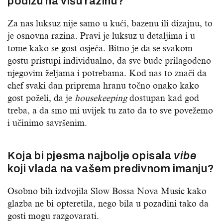
podižu na višu razinu?
Za nas luksuz nije samo u kući, bazenu ili dizajnu, to
je osnovna razina. Pravi je luksuz u detaljima i u
tome kako se gost osjeća. Bitno je da se svakom
gostu pristupi individualno, da sve bude prilagodeno
njegovim željama i potrebama. Kod nas to znači da
chef svaki dan priprema hranu točno onako kako
gost poželi, da je
housekeeping
dostupan kad god
treba, a da smo mi uvijek tu zato da to sve povežemo
i učinimo savršenim.
Koja bi pjesma najbolje opisala
vibe
koji vlada na vašem predivnom imanju?
Osobno bih izdvojila Slow Bossa Nova Music kako
glazba ne bi opteretila, nego bila u pozadini tako da
gosti mogu razgovarati.