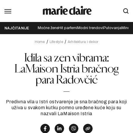
Moćne žene
Hit parfemi
Modni trendovi
Putovanja
Mindfu
NAJČITANIJE
Home
Lifestyle
Arhitektura i dekor
Idila sa zen vibrama:
LaMaison Istria bračnog
para Radovčić
Predivna vila u Istri ostvarenje je sna bračnog para koji
uživa u svakom kutku pomno uređene kuće koju su
nazvali LaMaison Istria