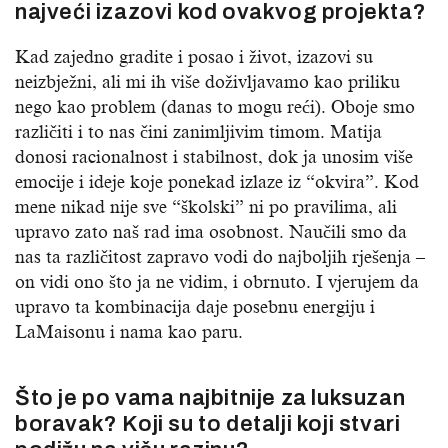
najveći izazovi kod ovakvog projekta?
Kad zajedno gradite i posao i život, izazovi su
neizbježni, ali mi ih više doživljavamo kao priliku
nego kao problem (danas to mogu reći). Oboje smo
različiti i to nas čini zanimljivim timom. Matija
donosi racionalnost i stabilnost, dok ja unosim više
emocije i ideje koje ponekad izlaze iz “okvira”. Kod
mene nikad nije sve “školski” ni po pravilima, ali
upravo zato naš rad ima osobnost. Naučili smo da
nas ta različitost zapravo vodi do najboljih rješenja –
on vidi ono što ja ne vidim, i obrnuto. I vjerujem da
upravo ta kombinacija daje posebnu energiju i
LaMaisonu i nama kao paru.
Što je po vama najbitnije za luksuzan
boravak? Koji su to detalji koji stvari