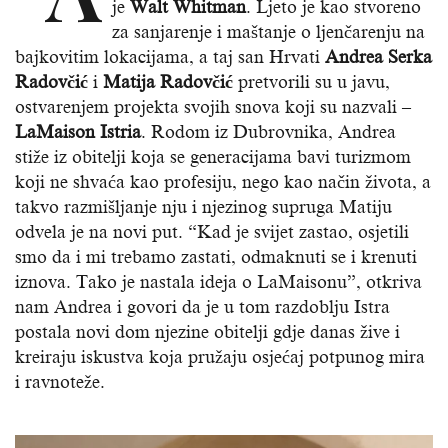
je
Walt Whitman
. Ljeto je kao stvoreno
za sanjarenje i maštanje o ljenčarenju na
bajkovitim lokacijama, a taj san Hrvati
Andrea Serka
Radovčić
i
Matija Radovčić
pretvorili su u javu,
ostvarenjem projekta svojih snova koji su nazvali –
LaMaison Istria
. Rodom iz Dubrovnika, Andrea
stiže iz obitelji koja se generacijama bavi turizmom
koji ne shvaća kao profesiju, nego kao način života, a
takvo razmišljanje nju i njezinog supruga Matiju
odvela je na novi put. “Kad je svijet zastao, osjetili
smo da i mi trebamo zastati, odmaknuti se i krenuti
iznova. Tako je nastala ideja o LaMaisonu”, otkriva
nam Andrea i govori da je u tom razdoblju Istra
postala novi dom njezine obitelji gdje danas žive i
kreiraju iskustva koja pružaju osjećaj potpunog mira
i ravnoteže.