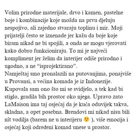
Volim prirodne materijale, drvo i kamen, pastelne
boje i kombinacije koje možda na prvu djeluju
nespojivo, ali zajedno stvaraju toplinu i mir. Moji
prijatelji često se iznenade jer kažu da boje koje
biram nikad ne bi spojili, a onda ne mogu vjerovati
kako dobro funkcioniraju. To mi je najveći
kompliment jer želim da interijer odiše prirodno i
ugodno, a ne “isprojektirano”.
Namještaj smo pronalazili na putovanjima, ponajviše
u Provansi, a većina komada je iz Indonezije.
Kupovala sam ono što mi se svidjelo, a tek kad bi
stiglo, gradila bih prostor oko njega. Upravo zato
LaMaison ima taj osjećaj da je kuća oduvijek takva,
skladna, a opet posebna. Brendovi mi nikad nisu bili
nît vodilja (barem ne u interijeru
), više emocija i
osjećaj koji određeni komad unese u prostor.